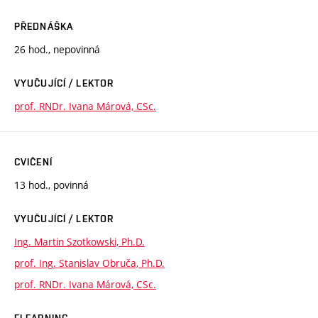
PŘEDNÁŠKA
26 hod., nepovinná
VYUČUJÍCÍ / LEKTOR
prof. RNDr. Ivana Márová, CSc.
CVIČENÍ
13 hod., povinná
VYUČUJÍCÍ / LEKTOR
Ing. Martin Szotkowski, Ph.D.
prof. Ing. Stanislav Obruča, Ph.D.
prof. RNDr. Ivana Márová, CSc.