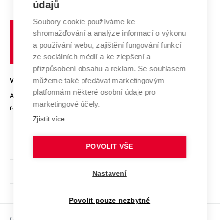
E-přihláška
údajů
Zahraniční spolupráce
Systém zajišťování kvality výzkumu
Profil univerzity
Spolupráce se školami
Soubory cookie používáme ke
Vysoké
Výzkumné infrastruktury
shromažďování a analýze informací o výkonu
Udržitelná univerzita
učení
Služby univerzity
Transfer znalostí
a používání webu, zajištění fungování funkcí
technické
Podnikavá univerzita / ContriBUTe
Mezinárodní dohody
ze sociálních médií a ke zlepšení a
Open Science
v
Bezpečná univerzita
přizpůsobení obsahu a reklam. Se souhlasem
Univerzitní sítě
Brně
Projekty
můžeme také předávat marketingovým
VYSOKÉ UČENÍ TECHNICKÉ V BRNĚ
Vyznamenání
platformám některé osobní údaje pro
Projekty ze strukturálních fondů
Antonínská 548/1
www.vut.cz
marketingové účely.
Organizační struktura
602 00 Brno
vut@vutbr.cz
Specifický výzkum
Zjistit více
Úřední deska
Ochrana osobních údajů
POVOLIT VŠE
(externí
Pracovní příležitosti
Nastavení
odkaz)
Podpora a rozvoj zaměstnanců a studujících
Povolit pouze nezbytné
Rovné příležitosti
Copyright © 2026 VUT
Sociální bezpečí