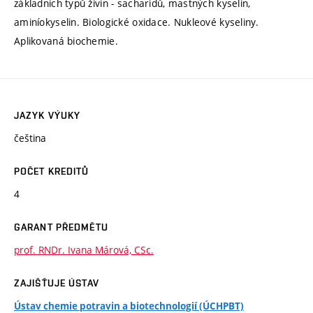
základních typů živin - sacharidů, mastných kyselin,
aminíokyselin. Biologické oxidace. Nukleové kyseliny.
Aplikovaná biochemie.
JAZYK VÝUKY
čeština
POČET KREDITŮ
4
GARANT PŘEDMĚTU
prof. RNDr. Ivana Márová, CSc.
ZAJIŠŤUJE ÚSTAV
Ústav chemie potravin a biotechnologií (ÚCHPBT)