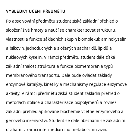
VÝSLEDKY UČENÍ PŘEDMĚTU
Po absolvování předmětu student získá základní přehled o
sloožení živé hmoty a naučí se charakterizovat strukturu,
vlastnosti a funkce základních skupin biomolekul: aminokyselin
a bílkovin, jednoduchých a složených sacharidů, lipidů a
nukleových kyselin. V rámci předmětu student dále získá
základní znalost struktura a funkce biomembrán a typů
membránového transportu. Dále bude ovládat základy
enzymové katalýzy, kinetiky a mechanismy regulace enzymové
aktivity. V rámci předmětu získá student základní přehled o
metodách izolace a charakterizace biopolymerů a rovněž
základní přehled aplikované biochemie včetně enzymového a
genového inženýrství. Student se dále obeznámí se základními
drahami v rámci intermediárního metabolismu živin.