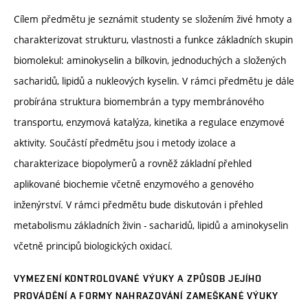
Cílem předmětu je seznámit studenty se složením živé hmoty a
charakterizovat strukturu, vlastnosti a funkce základních skupin
biomolekul: aminokyselin a bílkovin, jednoduchých a složených
sacharidů, lipidů a nukleových kyselin. V rámci předmětu je dále
probírána struktura biomembrán a typy membránového
transportu, enzymová katalýza, kinetika a regulace enzymové
aktivity. Součástí předmětu jsou i metody izolace a
charakterizace biopolymerů a rovněž základní přehled
aplikované biochemie včetně enzymového a genového
inženýrství. V rámci předmětu bude diskutován i přehled
metabolismu základních živin - sacharidů, lipidů a aminokyselin
včetně principů biologických oxidací.
VYMEZENÍ KONTROLOVANÉ VÝUKY A ZPŮSOB JEJÍHO
PROVÁDĚNÍ A FORMY NAHRAZOVÁNÍ ZAMEŠKANÉ VÝUKY