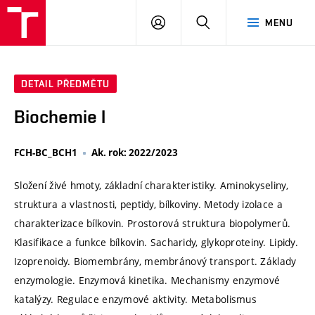
VUT
PŘIHLÁSIT
HLEDAT
MENU
SE
DETAIL PŘEDMĚTU
Biochemie I
FCH-BC_BCH1
Ak. rok: 2022/2023
Složení živé hmoty, základní charakteristiky. Aminokyseliny,
struktura a vlastnosti, peptidy, bílkoviny. Metody izolace a
charakterizace bílkovin. Prostorová struktura biopolymerů.
Klasifikace a funkce bílkovin. Sacharidy, glykoproteiny. Lipidy.
Izoprenoidy. Biomembrány, membránový transport. Základy
enzymologie. Enzymová kinetika. Mechanismy enzymové
katalýzy. Regulace enzymové aktivity. Metabolismus