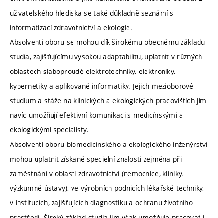
uživatelského hlediska se také důkladně seznámí s
informatizací zdravotnictví a ekologie.
Absolventi oboru se mohou dík širokému obecnému základu
studia, zajišťujícímu vysokou adaptabilitu, uplatnit v různých
oblastech slaboproudé elektrotechniky, elektroniky,
kybernetiky a aplikované informatiky. Jejich mezioborové
studium a stáže na klinických a ekologických pracovištích jim
navíc umožňují efektivní komunikaci s medicínskými a
ekologickými specialisty.
Absolventi oboru biomedicínského a ekologického inženýrství
mohou uplatnit získané specielní znalosti zejména při
zaměstnání v oblasti zdravotnictví (nemocnice, kliniky,
výzkumné ústavy), ve výrobních podnicích lékařské techniky,
v institucích, zajišťujících diagnostiku a ochranu životního
prostředí. Široký základ studia jim však umožňuje pracovat i