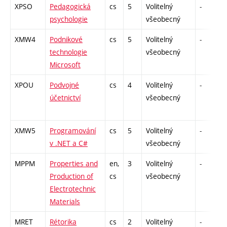
XPSO
Pedagogická
cs
5
Volitelný
-
psychologie
všeobecný
XMW4
Podnikové
cs
5
Volitelný
-
technologie
všeobecný
Microsoft
XPOU
Podvojné
cs
4
Volitelný
-
účetnictví
všeobecný
XMW5
Programování
cs
5
Volitelný
-
v .NET a C#
všeobecný
MPPM
Properties and
en,
3
Volitelný
-
k
Production of
cs
všeobecný
Electrotechnic
Materials
MRET
Rétorika
cs
2
Volitelný
-