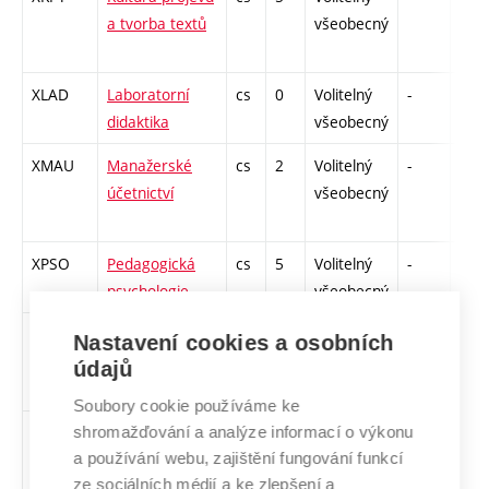
a tvorba textů
všeobecný
XLAD
Laboratorní
cs
0
Volitelný
-
zá
didaktika
všeobecný
XMAU
Manažerské
cs
2
Volitelný
-
zá
účetnictví
všeobecný
XPSO
Pedagogická
cs
5
Volitelný
-
zk
psychologie
všeobecný
XMW4
Podnikové
cs
5
Volitelný
-
zk
Nastavení cookies a osobních
technologie
všeobecný
údajů
Microsoft
Soubory cookie používáme ke
shromažďování a analýze informací o výkonu
XPOU
Podvojné
cs
4
Volitelný
-
zk
a používání webu, zajištění fungování funkcí
účetnictví
všeobecný
ze sociálních médií a ke zlepšení a