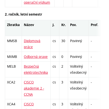
operační výzkum
2. ročník, letní semestr
Zkratka
Název
J.
Kr.
Pov.
Prof.
Uk.
MMSB
Diplomová
cs
30
Povinný
-
zá
práce
MXMB
Odborná praxe
cs
0
Povinný
-
zá
MELB
Bezpečná
cs
2
Volitelný
-
zk
elektrotechnika
všeobecný
XCA2
CISCO
cs
3
Volitelný
-
zk
akademie 2 -
všeobecný
CCNA
XCA4
CISCO
cs
3
Volitelný
-
zk