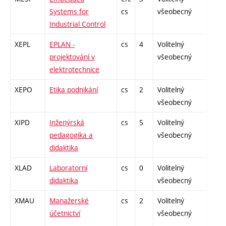
Systems for
cs
všeobecný
Industrial Control
XEPL
EPLAN -
cs
4
Volitelný
-
projektování v
všeobecný
elektrotechnice
XEPO
Etika podnikání
cs
2
Volitelný
-
všeobecný
XIPD
Inženýrská
cs
5
Volitelný
-
pedagogika a
všeobecný
didaktika
XLAD
Laboratorní
cs
0
Volitelný
-
didaktika
všeobecný
XMAU
Manažerské
cs
2
Volitelný
-
účetnictví
všeobecný