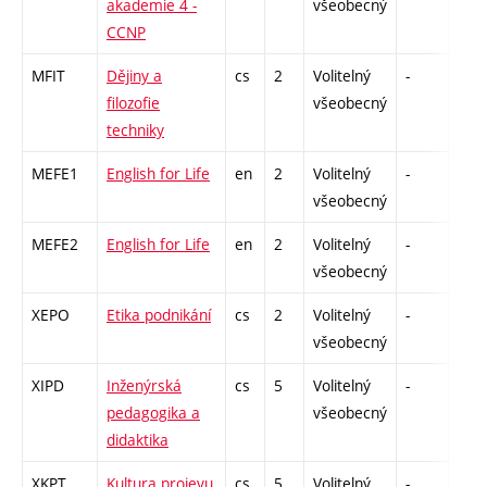
akademie 4 -
všeobecný
CCNP
MFIT
Dějiny a
cs
2
Volitelný
-
zá
filozofie
všeobecný
techniky
MEFE1
English for Life
en
2
Volitelný
-
kl
všeobecný
MEFE2
English for Life
en
2
Volitelný
-
zk
všeobecný
XEPO
Etika podnikání
cs
2
Volitelný
-
zá
všeobecný
XIPD
Inženýrská
cs
5
Volitelný
-
zk
pedagogika a
všeobecný
didaktika
XKPT
Kultura projevu
cs
5
Volitelný
-
zá