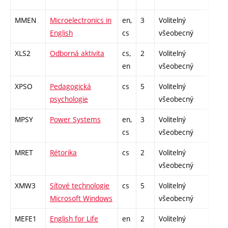
MMEN
Microelectronics in
en,
3
Volitelný
-
English
cs
všeobecný
XLS2
Odborná aktivita
cs,
2
Volitelný
-
en
všeobecný
XPSO
Pedagogická
cs
5
Volitelný
-
psychologie
všeobecný
MPSY
Power Systems
en,
3
Volitelný
-
cs
všeobecný
MRET
Rétorika
cs
2
Volitelný
-
všeobecný
XMW3
Síťové technologie
cs
5
Volitelný
-
Microsoft Windows
všeobecný
MEFE1
English for Life
en
2
Volitelný
-