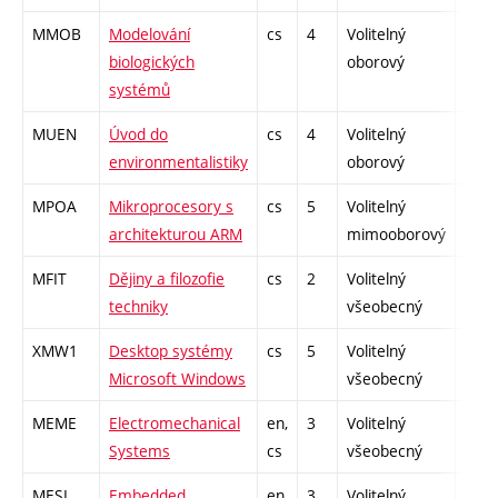
MMOB
Modelování
cs
4
Volitelný
-
biologických
oborový
systémů
MUEN
Úvod do
cs
4
Volitelný
-
environmentalistiky
oborový
MPOA
Mikroprocesory s
cs
5
Volitelný
-
architekturou ARM
mimooborový
MFIT
Dějiny a filozofie
cs
2
Volitelný
-
techniky
všeobecný
XMW1
Desktop systémy
cs
5
Volitelný
-
Microsoft Windows
všeobecný
MEME
Electromechanical
en,
3
Volitelný
-
Systems
cs
všeobecný
MESI
Embedded
en,
3
Volitelný
-