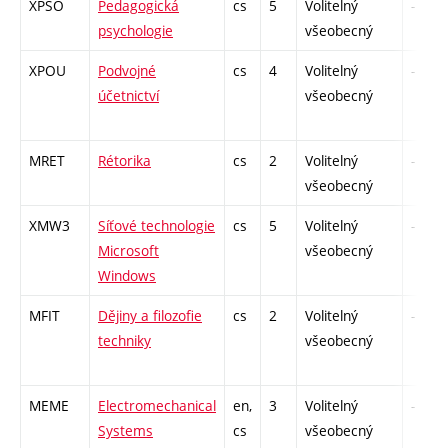
XPSO
Pedagogická
cs
5
Volitelný
-
psychologie
všeobecný
XPOU
Podvojné
cs
4
Volitelný
-
účetnictví
všeobecný
MRET
Rétorika
cs
2
Volitelný
-
všeobecný
XMW3
Síťové technologie
cs
5
Volitelný
-
Microsoft
všeobecný
Windows
MFIT
Dějiny a filozofie
cs
2
Volitelný
-
techniky
všeobecný
MEME
Electromechanical
en,
3
Volitelný
-
Systems
cs
všeobecný