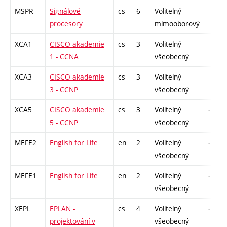
MSPR
Signálové
cs
6
Volitelný
-
procesory
mimooborový
XCA1
CISCO akademie
cs
3
Volitelný
-
1 - CCNA
všeobecný
XCA3
CISCO akademie
cs
3
Volitelný
-
3 - CCNP
všeobecný
XCA5
CISCO akademie
cs
3
Volitelný
-
5 - CCNP
všeobecný
MEFE2
English for Life
en
2
Volitelný
-
všeobecný
MEFE1
English for Life
en
2
Volitelný
-
všeobecný
XEPL
EPLAN -
cs
4
Volitelný
-
projektování v
všeobecný