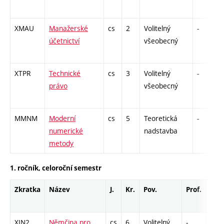
XMAU
Manažerské
cs
2
Volitelný
-
účetnictví
všeobecný
XTPR
Technické
cs
3
Volitelný
-
právo
všeobecný
MMNM
Moderní
cs
5
Teoretická
-
z
numerické
nadstavba
metody
1. ročník, celoroční semestr
Zkratka
Název
J.
Kr.
Pov.
Prof.
Uk.
XJN2
Němčina pro
cs
6
Volitelný
-
zá,z