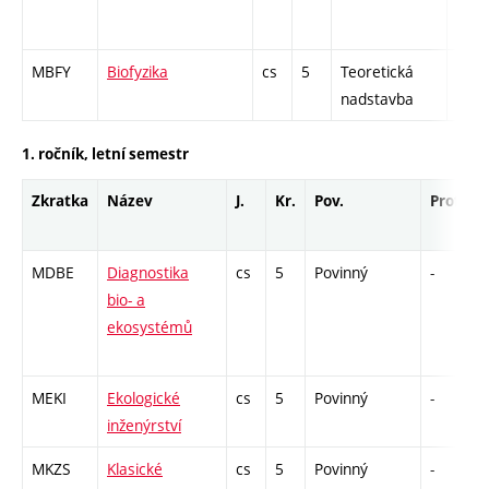
MBFY
Biofyzika
cs
5
Teoretická
-
nadstavba
1. ročník, letní semestr
Zkratka
Název
J.
Kr.
Pov.
Prof.
MDBE
Diagnostika
cs
5
Povinný
-
z
bio- a
ekosystémů
MEKI
Ekologické
cs
5
Povinný
-
z
inženýrství
MKZS
Klasické
cs
5
Povinný
-
z