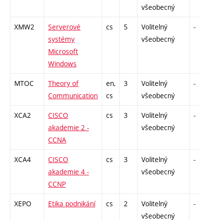
všeobecný
XMW2
Serverové
cs
5
Volitelný
-
systémy
všeobecný
Microsoft
Windows
MTOC
Theory of
en,
3
Volitelný
-
k
Communication
cs
všeobecný
XCA2
CISCO
cs
3
Volitelný
-
akademie 2 -
všeobecný
CCNA
XCA4
CISCO
cs
3
Volitelný
-
akademie 4 -
všeobecný
CCNP
XEPO
Etika podnikání
cs
2
Volitelný
-
všeobecný