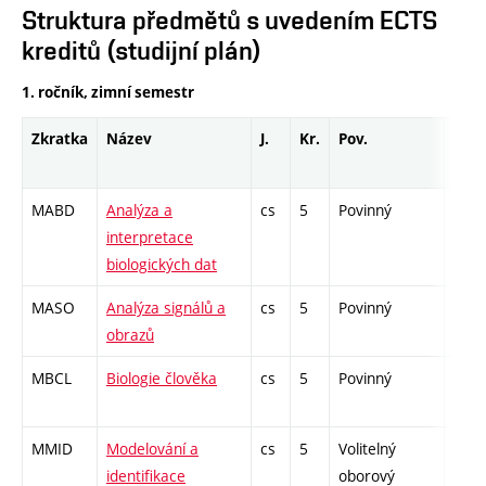
Struktura předmětů s uvedením ECTS
kreditů (studijní plán)
1. ročník, zimní semestr
Zkratka
Název
J.
Kr.
Pov.
Prof
MABD
Analýza a
cs
5
Povinný
-
interpretace
biologických dat
MASO
Analýza signálů a
cs
5
Povinný
-
obrazů
MBCL
Biologie člověka
cs
5
Povinný
-
MMID
Modelování a
cs
5
Volitelný
-
identifikace
oborový