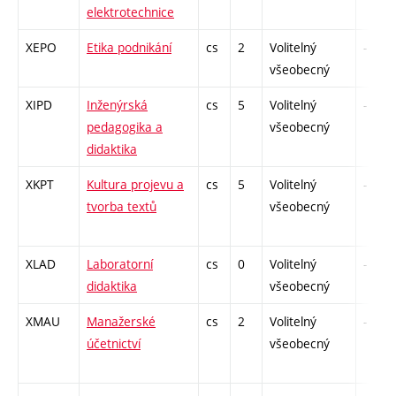
elektrotechnice
XEPO
Etika podnikání
cs
2
Volitelný
-
všeobecný
XIPD
Inženýrská
cs
5
Volitelný
-
pedagogika a
všeobecný
didaktika
XKPT
Kultura projevu a
cs
5
Volitelný
-
tvorba textů
všeobecný
XLAD
Laboratorní
cs
0
Volitelný
-
didaktika
všeobecný
XMAU
Manažerské
cs
2
Volitelný
-
účetnictví
všeobecný