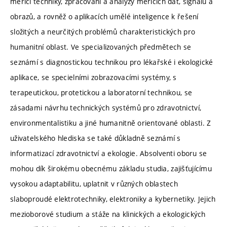
měřicí techniky, zpracování a analýzy měřicích dat, signálů a
obrazů, a rovněž o aplikacích umělé inteligence k řešení
složitých a neurčitých problémů charakteristických pro
humanitní oblast. Ve specializovaných předmětech se
seznámí s diagnostickou technikou pro lékařské i ekologické
aplikace, se specielními zobrazovacími systémy, s
terapeutickou, protetickou a laboratorní technikou, se
zásadami návrhu technických systémů pro zdravotnictví,
environmentalistiku a jiné humanitně orientované oblasti. Z
uživatelského hlediska se také důkladně seznámí s
informatizací zdravotnictví a ekologie. Absolventi oboru se
mohou dík širokému obecnému základu studia, zajišťujícímu
vysokou adaptabilitu, uplatnit v různých oblastech
slaboproudé elektrotechniky, elektroniky a kybernetiky. Jejich
mezioborové studium a stáže na klinických a ekologických