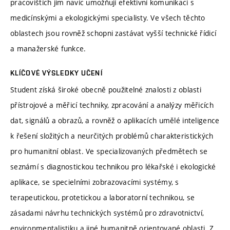
pracovištích jim navíc umožňují efektivní komunikaci s
medicínskými a ekologickými specialisty. Ve všech těchto
oblastech jsou rovněž schopni zastávat vyšší technické řídicí
a manažerské funkce.
KLÍČOVÉ VÝSLEDKY UČENÍ
Student získá široké obecně použitelné znalosti z oblasti
přístrojové a měřicí techniky, zpracování a analýzy měřicích
dat, signálů a obrazů, a rovněž o aplikacích umělé inteligence
k řešení složitých a neurčitých problémů charakteristických
pro humanitní oblast. Ve specializovaných předmětech se
seznámí s diagnostickou technikou pro lékařské i ekologické
aplikace, se specielními zobrazovacími systémy, s
terapeutickou, protetickou a laboratorní technikou, se
zásadami návrhu technických systémů pro zdravotnictví,
environmentalistiku a jiné humanitně orientované oblasti. Z