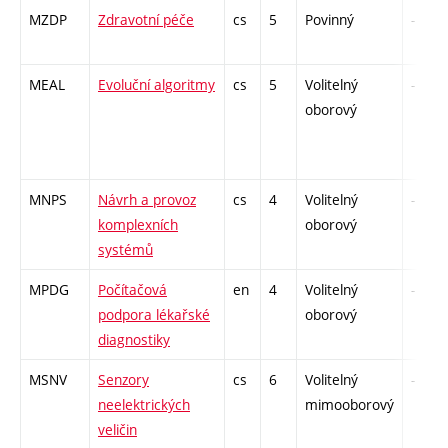
MZDP
Zdravotní péče
cs
5
Povinný
-
MEAL
Evoluční algoritmy
cs
5
Volitelný
-
oborový
MNPS
Návrh a provoz
cs
4
Volitelný
-
komplexních
oborový
systémů
MPDG
Počítačová
en
4
Volitelný
-
podpora lékařské
oborový
diagnostiky
MSNV
Senzory
cs
6
Volitelný
-
neelektrických
mimooborový
veličin