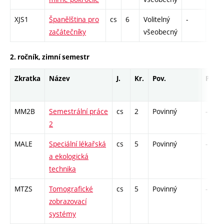
XJS1
Španělština pro
cs
6
Volitelný
-
zá,z
začátečníky
všeobecný
2. ročník, zimní semestr
Zkratka
Název
J.
Kr.
Pov.
Prof.
MM2B
Semestrální práce
cs
2
Povinný
-
2
MALE
Speciální lékařská
cs
5
Povinný
-
a ekologická
technika
MTZS
Tomografické
cs
5
Povinný
-
zobrazovací
systémy