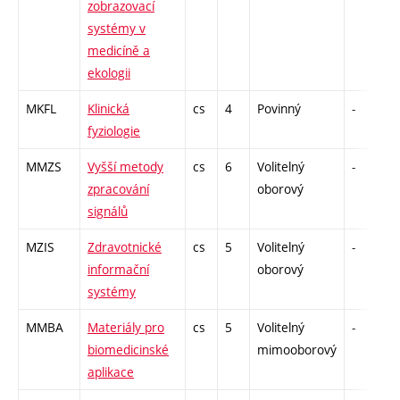
zobrazovací
systémy v
medicíně a
ekologii
MKFL
Klinická
cs
4
Povinný
-
z
fyziologie
MMZS
Vyšší metody
cs
6
Volitelný
-
z
zpracování
oborový
signálů
MZIS
Zdravotnické
cs
5
Volitelný
-
z
informační
oborový
systémy
MMBA
Materiály pro
cs
5
Volitelný
-
z
biomedicinské
mimooborový
aplikace