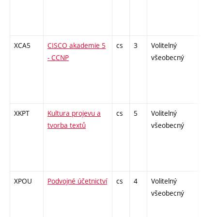
XCA5
CISCO akademie 5
cs
3
Volitelný
-
- CCNP
všeobecný
XKPT
Kultura projevu a
cs
5
Volitelný
-
tvorba textů
všeobecný
XPOU
Podvojné účetnictví
cs
4
Volitelný
-
všeobecný