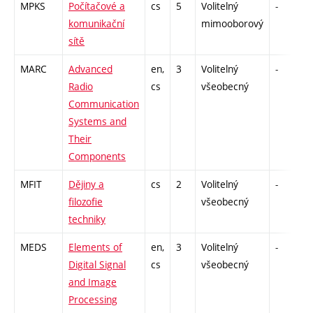
MPKS
Počítačové a
cs
5
Volitelný
-
z
komunikační
mimooborový
sítě
MARC
Advanced
en,
3
Volitelný
-
k
Radio
cs
všeobecný
Communication
Systems and
Their
Components
MFIT
Dějiny a
cs
2
Volitelný
-
filozofie
všeobecný
techniky
MEDS
Elements of
en,
3
Volitelný
-
k
Digital Signal
cs
všeobecný
and Image
Processing