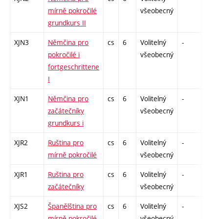
mírně pokročilé
všeobecný
grundkurs II
XJN3
Němčina pro
cs
6
Volitelný
-
zá,z
pokročilé i
všeobecný
fortgeschrittene
I
XJN1
Němčina pro
cs
6
Volitelný
-
zá,z
začátečníky
všeobecný
grundkurs i
XJR2
Ruština pro
cs
6
Volitelný
-
zá,z
mírně pokročilé
všeobecný
XJR1
Ruština pro
cs
6
Volitelný
-
zá,z
začátečníky
všeobecný
XJS2
Španělština pro
cs
6
Volitelný
-
zá,z
mírně pokročilé
všeobecný