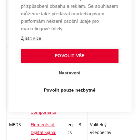
přizpůsobení obsahu a reklam. Se souhlasem
XMW5
Programování
cs
5
Volitelný
-
zk
můžeme také předávat marketingovým
v .NET a C#
všeobecný
platformám některé osobní údaje pro
marketingové účely.
MRET
Rétorika
cs
2
Volitelný
-
zá
Zjistit více
všeobecný
XTPR
Technické
cs
3
Volitelný
-
zá
POVOLIT VŠE
právo
všeobecný
MARC
Advanced
en,
3
Volitelný
-
kl
Nastavení
Radio
cs
všeobecný
Communication
Povolit pouze nezbytné
Systems and
Their
Components
MEDS
Elements of
en,
3
Volitelný
-
kl
Digital Signal
cs
všeobecný