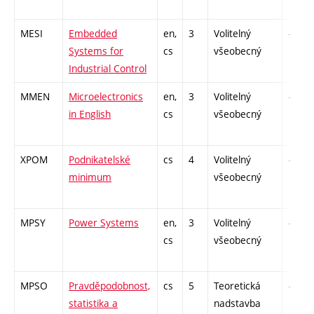
MESI
Embedded
en,
3
Volitelný
-
Systems for
cs
všeobecný
Industrial Control
MMEN
Microelectronics
en,
3
Volitelný
-
in English
cs
všeobecný
XPOM
Podnikatelské
cs
4
Volitelný
-
minimum
všeobecný
MPSY
Power Systems
en,
3
Volitelný
-
cs
všeobecný
MPSO
Pravděpodobnost,
cs
5
Teoretická
-
statistika a
nadstavba