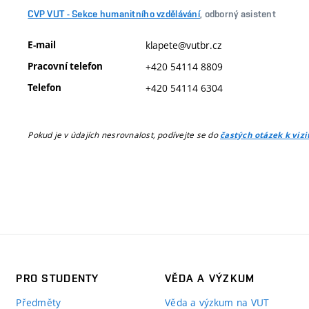
CVP VUT - Sekce humanitního vzdělávání
, odborný asistent
E-mail
klapete@vutbr.cz
Pracovní telefon
+420 54114 8809
Telefon
+420 54114 6304
Pokud je v údajích nesrovnalost, podívejte se do
častých otázek k viz
PRO STUDENTY
VĚDA A VÝZKUM
Předměty
Věda a výzkum na VUT