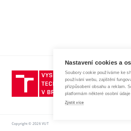
Nastavení cookies a o
Soubory cookie používáme ke sh
Vysoké
používání webu, zajištění fungová
učení
přizpůsobení obsahu a reklam.
technické
platformám některé osobní údaje
v
Zjistit více
Brně
Copyright © 2026 VUT