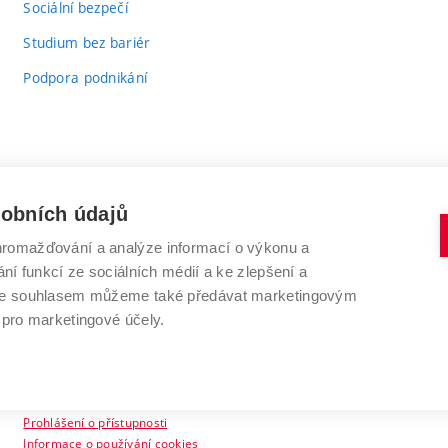
Sociální bezpečí
Studium bez bariér
Podpora podnikání
sobních údajů
romažďování a analýze informací o výkonu a
VYSOKÉ UČENÍ TECHNICKÉ V BRNĚ
ní funkcí ze sociálních médií a ke zlepšení a
Antonínská 548/1
www.vut.cz
 Se souhlasem můžeme také předávat marketingovým
602 00 Brno
vut@vutbr.cz
 pro marketingové účely.
Prohlášení o přístupnosti
Informace o používání cookies