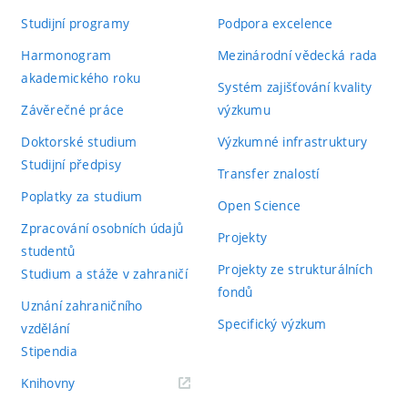
Studijní programy
Podpora excelence
Harmonogram
Mezinárodní vědecká rada
akademického roku
Systém zajišťování kvality
Závěrečné práce
výzkumu
Doktorské studium
Výzkumné infrastruktury
Studijní předpisy
Transfer znalostí
Poplatky za studium
Open Science
Zpracování osobních údajů
Projekty
studentů
Projekty ze strukturálních
Studium a stáže v zahraničí
fondů
Uznání zahraničního
Specifický výzkum
vzdělání
Stipendia
(externí
Knihovny
odkaz)