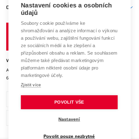
Zpracování osobních údajů uchazečů o studium
Firemní spolupráce
Mezinárodní vědecká rada
Nastavení cookies a osobních
O UNIVERZITĚ
Doktorské studium
Podpora podnikání
E-přihláška
údajů
Zahraniční spolupráce
Systém zajišťování kvality výzkumu
Profil univerzity
Spolupráce se školami
Soubory cookie používáme ke
Vysoké
Výzkumné infrastruktury
shromažďování a analýze informací o výkonu
Udržitelná univerzita
učení
Služby univerzity
Transfer znalostí
a používání webu, zajištění fungování funkcí
technické
Podnikavá univerzita / ContriBUTe
Mezinárodní dohody
ze sociálních médií a ke zlepšení a
Open Science
v
Bezpečná univerzita
přizpůsobení obsahu a reklam. Se souhlasem
Univerzitní sítě
Brně
Projekty
můžeme také předávat marketingovým
VYSOKÉ UČENÍ TECHNICKÉ V BRNĚ
Vyznamenání
platformám některé osobní údaje pro
Projekty ze strukturálních fondů
Antonínská 548/1
www.vut.cz
marketingové účely.
Organizační struktura
602 00 Brno
vut@vutbr.cz
Specifický výzkum
Zjistit více
Úřední deska
Ochrana osobních údajů
POVOLIT VŠE
(externí
Pracovní příležitosti
Nastavení
odkaz)
Podpora a rozvoj zaměstnanců a studujících
Povolit pouze nezbytné
Rovné příležitosti