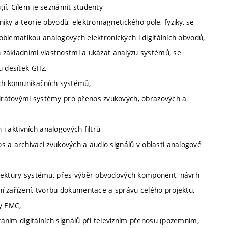
ií. Cílem je seznámit studenty
iky a teorie obvodů, elektromagnetického pole, fyziky, se
problematikou analogových elektronických i digitálních obvodů,
ch základními vlastnostmi a ukázat analýzu systémů, se
u desítek GHz,
ích komunikačních systémů,
drátovými systémy pro přenos zvukových, obrazových a
 i aktivních analogových filtrů
s a archivaci zvukových a audio signálů v oblasti analogové
itektury systému, přes výběr obvodových komponent, návrh
í zařízení, tvorbu dokumentace a správu celého projektu,
ty EMC,
ováním digitálních signálů při televizním přenosu (pozemním,