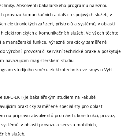
rotechniky. Absolventi bakalářského programu naleznou
tech provozu komunikačních a dalších spojových služeb, v
ch elektronických zařízení, přístrojů a systémů, v oblasti
ích elektronických a komunikačních služeb. Ve všech těchto
dicí a manažerské funkce. Výrazně prakticky zaměřené
o výrobní, provozní či servisní technické praxe a poskytuje
ném navazujícím magisterském studiu.
rogram studijního směru elektrotechnika ve smyslu Vyhl.
gie (BPC-EKT) je bakalářským studiem na Fakultě
avujícím prakticky zaměřené specialisty pro oblast
em na přípravu absolventů pro návrh, konstrukci, provoz,
a systémů, v oblasti provozu a servisu mobilních,
čních služeb.