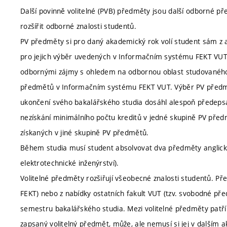
Další povinně volitelné (PVB) předměty jsou další odborné p
rozšířit odborné znalosti studentů.
PV předměty si pro daný akademický rok volí student sám z ak
pro jejich výběr uvedených v Informačním systému FEKT VUT.
odbornými zájmy s ohledem na odbornou oblast studovaného
předmětů v Informačním systému FEKT VUT. Výběr PV předmětů
ukončení svého bakalářského studia dosáhl alespoň předeps
nezískání minimálního počtu kreditů v jedné skupině PV pře
získaných v jiné skupině PV předmětů.
Během studia musí student absolvovat dva předměty anglickéh
elektrotechnické inženýrství).
Volitelné předměty rozšiřují všeobecné znalosti studentů. Pře
FEKT) nebo z nabídky ostatních fakult VUT (tzv. svobodné př
semestru bakalářského studia. Mezi volitelné předměty patří
zapsaný volitelný předmět, může, ale nemusí si jej v dalším