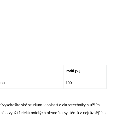
Podíl [%]
uhu
100
í vysokoškolské studium v oblasti elektrotechniky s užším
ního využití elektronických obvodů a systémů v nejrůznějších