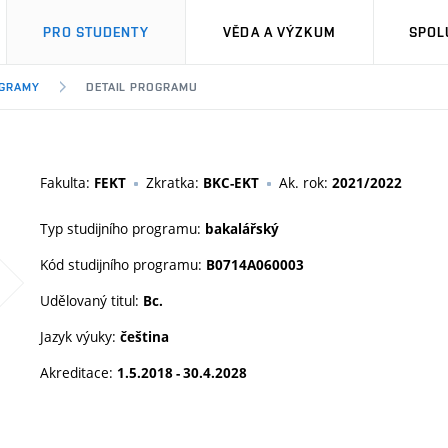
PRO STUDENTY
VĚDA A VÝZKUM
SPOL
OGRAMY
DETAIL PROGRAMU
Fakulta:
Zkratka:
Ak. rok:
FEKT
BKC-EKT
2021/2022
Typ studijního programu:
bakalářský
Kód studijního programu:
B0714A060003
Udělovaný titul:
Bc.
Jazyk výuky:
čeština
Akreditace:
1.5.2018 - 30.4.2028