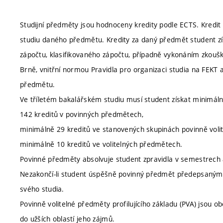
Studijní předměty jsou hodnoceny kredity podle ECTS. Kredit 
studiu daného předmětu. Kredity za daný předmět student zí
zápočtu, klasifikovaného zápočtu, případně vykonáním zkou
Brně, vnitřní normou Pravidla pro organizaci studia na FEK
předmětu.
Ve tříletém bakalářském studiu musí student získat minimáln
142 kreditů v povinných předmětech,
minimálně 29 kreditů ve stanovených skupinách povinně voli
minimálně 10 kreditů ve volitelných předmětech.
Povinné předměty absolvuje student zpravidla v semestrech a 
Nezakončí-li student úspěšně povinný předmět předepsaným 
svého studia.
Povinně volitelné předměty profilujícího základu (PVA) jsou 
do užších oblastí jeho zájmů.