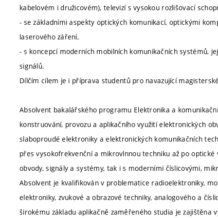
kabelovém i družicovém), televizí s vysokou rozlišovací schop
- se základními aspekty optických komunikací, optickými komp
laserového záření,
- s koncepcí moderních mobilních komunikačních systémů, je
signálů.
Dílčím cílem je i příprava studentů pro navazující magistersk
Absolvent bakalářského programu Elektronika a komunikační t
konstruování, provozu a aplikačního využití elektronických o
slaboproudé elektroniky a elektronických komunikačních techno
přes vysokofrekvenční a mikrovlnnou techniku až po optické 
obvody, signály a systémy, tak i s moderními číslicovými, m
Absolvent je kvalifikován v problematice radioelektroniky, mo
elektroniky, zvukové a obrazové techniky, analogového a čísl
širokému základu aplikačně zaměřeného studia je zajištěna v