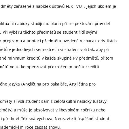
ředměty zařazené z nabídek ústavů FEKT VUT. Jejich úkolem je
tuální nabídky studijního plánu při respektování pravidel
 Při výběru těchto předmětů se student řídí svými
 programu a anotací předmětu uvedené v charakteristikách
 v jednotlivých semestrech si student volí tak, aby při
ané minimum kreditů v každé skupině PV předmětů, přitom
dmětů nelze kompenzovat překročením počtu kreditů
o jazyka (Angličtina pro bakaláře, Angličtina pro
dměty si volí student sám z celofakultní nabídky (ústavy
edměty) a může je absolvovat v libovolném ročníku nebo
 i předmět Tělesná výchova. Neuzavře-li úspěšně student
 akademickém roce zapsat znovu.