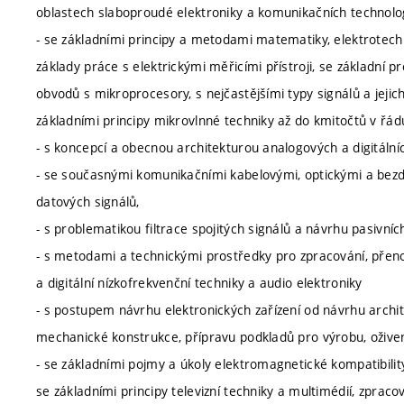
oblastech slaboproudé elektroniky a komunikačních technolog
- se základními principy a metodami matematiky, elektrotechn
základy práce s elektrickými měřicími přístroji, se základní 
obvodů s mikroprocesory, s nejčastějšími typy signálů a jeji
základními principy mikrovlnné techniky až do kmitočtů v řád
- s koncepcí a obecnou architekturou analogových a digitáln
- se současnými komunikačními kabelovými, optickými a bez
datových signálů,
- s problematikou filtrace spojitých signálů a návrhu pasivních
- s metodami a technickými prostředky pro zpracování, přeno
a digitální nízkofrekvenční techniky a audio elektroniky
- s postupem návrhu elektronických zařízení od návrhu arch
mechanické konstrukce, přípravu podkladů pro výrobu, oživen
- se základními pojmy a úkoly elektromagnetické kompatibili
se základními principy televizní techniky a multimédií, zprac