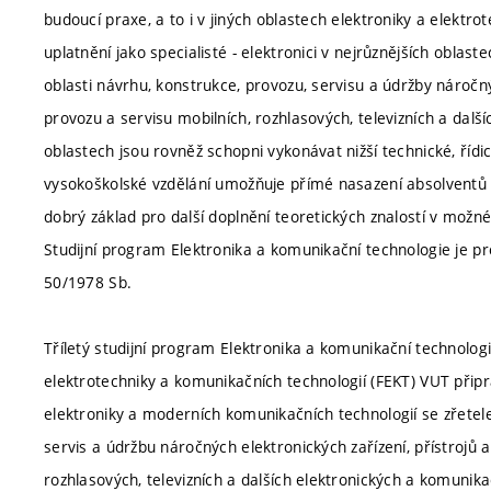
budoucí praxe, a to i v jiných oblastech elektroniky a elekt
uplatnění jako specialisté - elektronici v nejrůznějších oblas
oblasti návrhu, konstrukce, provozu, servisu a údržby náročný
provozu a servisu mobilních, rozhlasových, televizních a dalš
oblastech jsou rovněž schopni vykonávat nižší technické, ří
vysokoškolské vzdělání umožňuje přímé nasazení absolventů d
dobrý základ pro další doplnění teoretických znalostí v mož
Studijní program Elektronika a komunikační technologie je p
50/1978 Sb.
Tříletý studijní program Elektronika a komunikační technolo
elektrotechniky a komunikačních technologií (FEKT) VUT připr
elektroniky a moderních komunikačních technologií se zřetel
servis a údržbu náročných elektronických zařízení, přístrojů 
rozhlasových, televizních a dalších elektronických a komunika