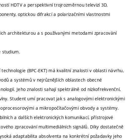
ností HDTV a perspektivní trojrozměrnou televizí 3D,
onenty, optickou difrakcí a polarizačními vlastnostmi
jich architekturou a s používanými metodami zpracování
é studium.
echnologie (BPC-EKT) má kvalitní znalosti v oblasti návrhu,
bvodů a systémů v nejrůznějších oblastech obecné
logií. Jeho znalosti sahají spektrálně od nízkofrekvenční,
vlny. Student umí pracovat jak s analogovými elektronickými
ikroprocesorovými a mikropočítačovými obvody a systémy.
bilních a dalších elektronických komunikací, přístrojové
icového zpracování multimediálních signálů. Díky dostatečně
ysoká adaptabilita absolventa na konkrétní požadavky jeho