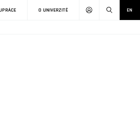
PŘIHLÁSIT
HLEDAT
UPRÁCE
O UNIVERZITĚ
EN
SE