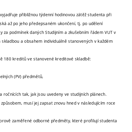
vyjadřuje přibližnou týdenní hodinovou zátěž studenta při
ská až po jeho předepsaném ukončení, tj. po udělení
šky za podmínek daných Studijním a zkušebním řádem VUT v
T a skladbou a obsahem individuálně stanovených v každém
ě 180 kreditů ve stanovené kreditové skladbě:
telných (PV) předmětů,
ročnících tak, jak jsou uvedeny ve studijních plánech.
způsobem, musí jej zapsat znovu hned v následujícím roce
oborově zaměřené odborné předměty, které profilují studenta