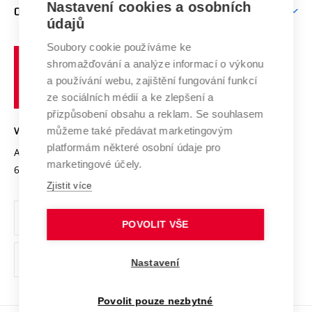
Mezinárodní vědecká rada
Nastavení cookies a osobních
O UNIVERZITĚ
Doktorské studium
Podpora podnikání
E-přihláška
údajů
Zahraniční spolupráce
Systém zajišťování kvality výzkumu
Profil univerzity
Spolupráce se školami
Soubory cookie používáme ke
Vysoké
Výzkumné infrastruktury
shromažďování a analýze informací o výkonu
Udržitelná univerzita
učení
Služby univerzity
Transfer znalostí
a používání webu, zajištění fungování funkcí
technické
Podnikavá univerzita / ContriBUTe
Mezinárodní dohody
ze sociálních médií a ke zlepšení a
Open Science
v
Bezpečná univerzita
přizpůsobení obsahu a reklam. Se souhlasem
Univerzitní sítě
Brně
Projekty
můžeme také předávat marketingovým
VYSOKÉ UČENÍ TECHNICKÉ V BRNĚ
Vyznamenání
platformám některé osobní údaje pro
Projekty ze strukturálních fondů
Antonínská 548/1
www.vut.cz
marketingové účely.
Organizační struktura
602 00 Brno
vut@vutbr.cz
Specifický výzkum
Zjistit více
Úřední deska
Ochrana osobních údajů
POVOLIT VŠE
(externí
Pracovní příležitosti
Nastavení
odkaz)
Podpora a rozvoj zaměstnanců a studujících
Povolit pouze nezbytné
Rovné příležitosti