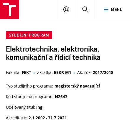
VUT
PŘIHLÁSIT
HLEDAT
MENU
SE
STUDIJNÍ PROGRAM
Elektrotechnika, elektronika,
komunikační a řídicí technika
Fakulta:
Zkratka:
Ak. rok:
FEKT
EEKR-M1
2017/2018
Typ studijního programu:
magisterský navazující
Kód studijního programu:
N2643
Udělovaný titul:
Ing.
Akreditace:
2.1.2002 - 31.7.2021