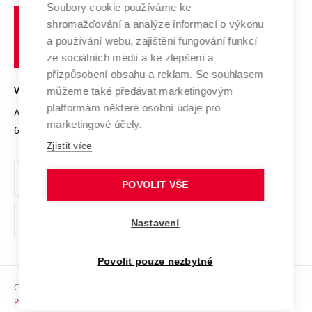
Profil univerzity
Spolupráce se školami
Soubory cookie používáme ke
Vysoké
Výzkumné infrastruktury
shromažďování a analýze informací o výkonu
Udržitelná univerzita
učení
Služby univerzity
Transfer znalostí
a používání webu, zajištění fungování funkcí
technické
Podnikavá univerzita / ContriBUTe
Mezinárodní dohody
ze sociálních médií a ke zlepšení a
Open Science
v
Bezpečná univerzita
přizpůsobení obsahu a reklam. Se souhlasem
Univerzitní sítě
Brně
Projekty
můžeme také předávat marketingovým
VYSOKÉ UČENÍ TECHNICKÉ V BRNĚ
Vyznamenání
platformám některé osobní údaje pro
Projekty ze strukturálních fondů
Antonínská 548/1
www.vut.cz
marketingové účely.
Organizační struktura
602 00 Brno
vut@vutbr.cz
Specifický výzkum
Zjistit více
Úřední deska
Ochrana osobních údajů
POVOLIT VŠE
(externí
Pracovní příležitosti
Nastavení
odkaz)
Podpora a rozvoj zaměstnanců a studujících
Povolit pouze nezbytné
Rovné příležitosti
Copyright © 2026 VUT
Sociální bezpečí
Prohlášení o přístupnosti