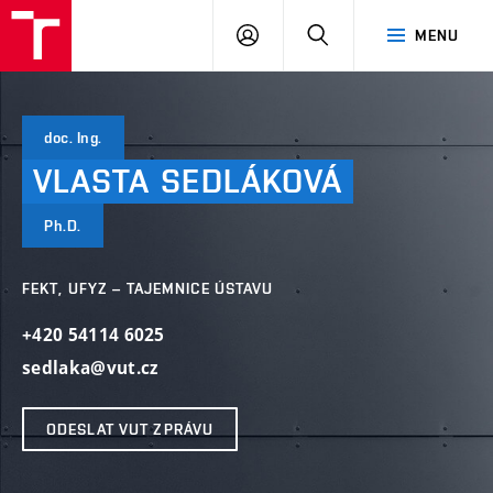
VUT
PŘIHLÁSIT
HLEDAT
MENU
SE
doc. Ing.
VLASTA
SEDLÁKOVÁ
Ph.D.
FEKT, UFYZ – TAJEMNICE ÚSTAVU
+420 54114 6025
sedlaka@vut.cz
ODESLAT VUT ZPRÁVU