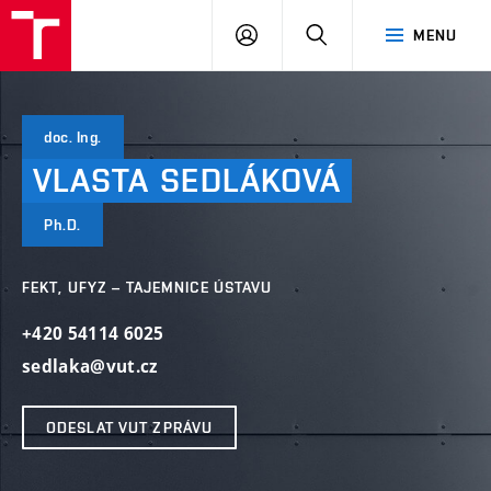
VUT
PŘIHLÁSIT
HLEDAT
MENU
SE
doc. Ing.
VLASTA
SEDLÁKOVÁ
Ph.D.
FEKT, UFYZ – TAJEMNICE ÚSTAVU
+420 54114 6025
sedlaka@vut.cz
ODESLAT VUT ZPRÁVU