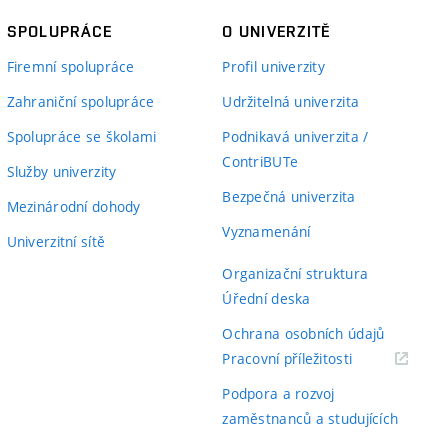
SPOLUPRÁCE
O UNIVERZITĚ
Firemní spolupráce
Profil univerzity
Zahraniční spolupráce
Udržitelná univerzita
Spolupráce se školami
Podnikavá univerzita /
ContriBUTe
Služby univerzity
Bezpečná univerzita
Mezinárodní dohody
Vyznamenání
Univerzitní sítě
Organizační struktura
Úřední deska
Ochrana osobních údajů
(externí
Pracovní příležitosti
odkaz)
Podpora a rozvoj
zaměstnanců a studujících