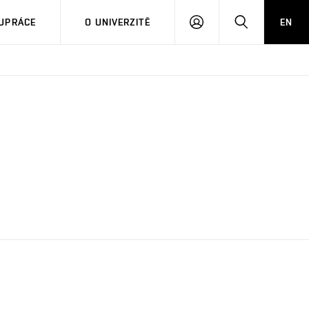
PŘIHLÁSIT
HLEDAT
UPRÁCE
O UNIVERZITĚ
EN
SE