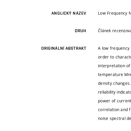
Low Frequency N
ANGLICKÝ NÁZEV
Článek recenzo
DRUH
A low frequency 
ORIGINÁLNÍ ABSTRAKT
order to charact
interpretation o
temperature MnO2
density changes.
reliability indi
power of current
correlation and 
noise spectral d