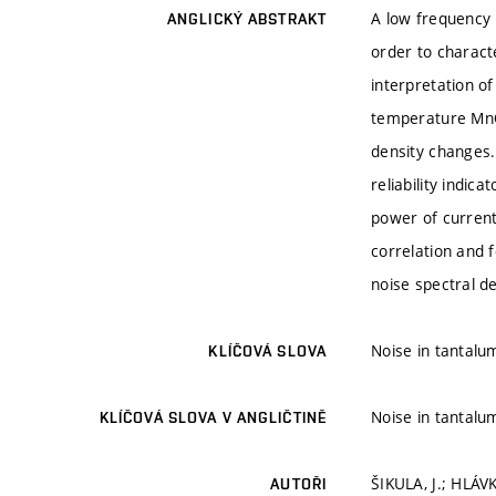
A low frequency 
ANGLICKÝ ABSTRAKT
order to charact
interpretation o
temperature MnO2
density changes.
reliability indi
power of current
correlation and 
noise spectral d
Noise in tantalu
KLÍČOVÁ SLOVA
Noise in tantalu
KLÍČOVÁ SLOVA V ANGLIČTINĚ
ŠIKULA, J.; HLÁV
AUTOŘI