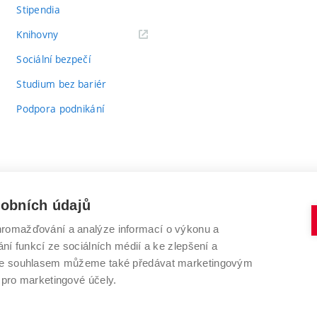
Stipendia
(externí
Knihovny
odkaz)
Sociální bezpečí
Studium bez bariér
Podpora podnikání
sobních údajů
romažďování a analýze informací o výkonu a
VYSOKÉ UČENÍ TECHNICKÉ V BRNĚ
ní funkcí ze sociálních médií a ke zlepšení a
Antonínská 548/1
www.vut.cz
 Se souhlasem můžeme také předávat marketingovým
602 00 Brno
vut@vutbr.cz
 pro marketingové účely.