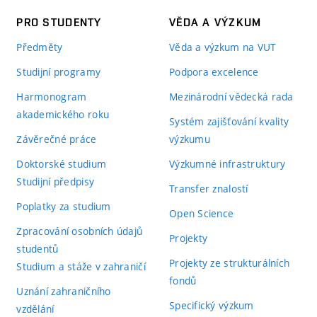
PRO STUDENTY
VĚDA A VÝZKUM
Předměty
Věda a výzkum na VUT
Studijní programy
Podpora excelence
Harmonogram
Mezinárodní vědecká rada
akademického roku
Systém zajišťování kvality
Závěrečné práce
výzkumu
Doktorské studium
Výzkumné infrastruktury
Studijní předpisy
Transfer znalostí
Poplatky za studium
Open Science
Zpracování osobních údajů
Projekty
studentů
Projekty ze strukturálních
Studium a stáže v zahraničí
fondů
Uznání zahraničního
Specifický výzkum
vzdělání