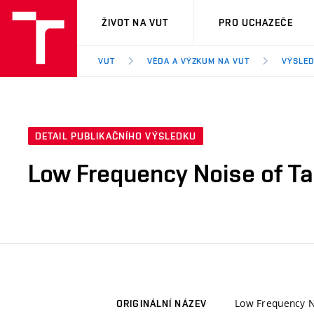
VUT
ŽIVOT NA VUT
PRO UCHAZEČE
VUT
VĚDA A VÝZKUM NA VUT
VÝSLED
DETAIL PUBLIKAČNÍHO VÝSLEDKU
Low Frequency Noise of T
Low Frequency N
ORIGINÁLNÍ NÁZEV