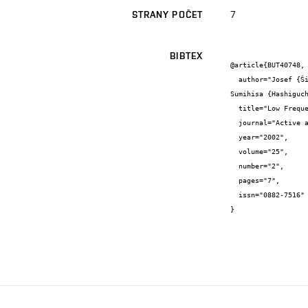
7
STRANY POČET
BIBTEX
@article{BUT40748,

  author="Josef {Šikula} and Jan {Hlávka} and Jan {Pavelka} and Vlasta {Sedláková} and Lubomír {Grmela} and Munecazu {Tacano} and 
Sumihisa {Hashiguch
  title="Low Frequency Noise of Tantalum Capacitors",

  journal="Active and Passive Electronic Components",

  year="2002",

  volume="25",

  number="2",

  pages="7",

  issn="0882-7516"

}