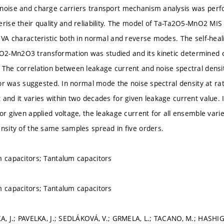
noise and charge carriers transport mechanism analysis was perf
erise their quality and reliability. The model of Ta-Ta2O5-MnO2 MIS
f VA characteristic both in normal and reverse modes. The self-hea
-Mn2O3 transformation was studied and its kinetic determined on
 The correlation between leakage current and noise spectral densi
cator was suggested. In normal mode the noise spectral density at r
 and it varies within two decades for given leakage current value.
for given applied voltage, the leakage current for all ensemble var
ensity of the same samples spread in five orders.
m capacitors; Tantalum capacitors
m capacitors; Tantalum capacitors
KA, J.; PAVELKA, J.; SEDLÁKOVÁ, V.; GRMELA, L.; TACANO, M.; HASHI