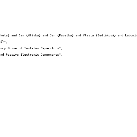
i}",
