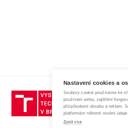
Nastavení cookies a o
Soubory cookie používáme ke sh
Vysoké
používání webu, zajištění fungová
učení
přizpůsobení obsahu a reklam.
technické
platformám některé osobní údaje
v
Brně
Zjistit více