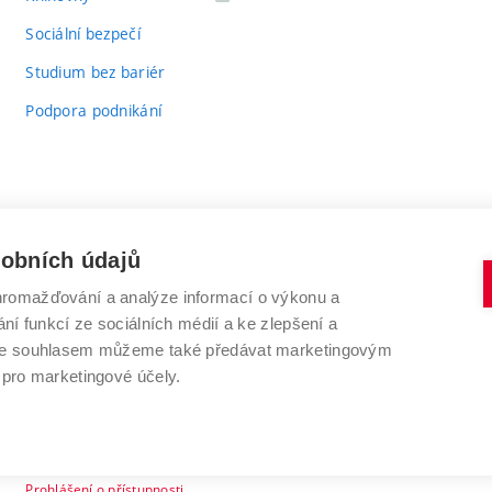
odkaz)
Sociální bezpečí
Studium bez bariér
Podpora podnikání
sobních údajů
romažďování a analýze informací o výkonu a
VYSOKÉ UČENÍ TECHNICKÉ V BRNĚ
ní funkcí ze sociálních médií a ke zlepšení a
Antonínská 548/1
www.vut.cz
 Se souhlasem můžeme také předávat marketingovým
602 00 Brno
vut@vutbr.cz
 pro marketingové účely.
Prohlášení o přístupnosti