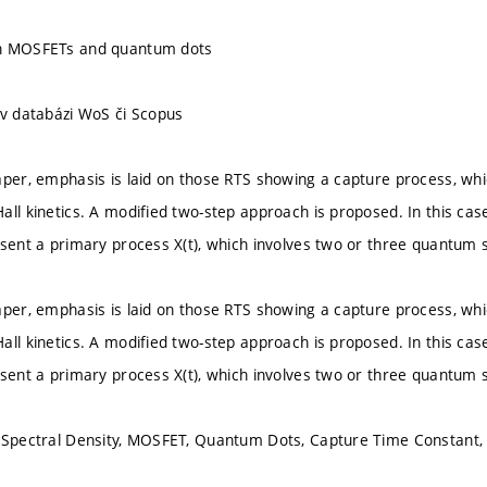
n MOSFETs and quantum dots
 v databázi WoS či Scopus
aper, emphasis is laid on those RTS showing a capture process, wh
all kinetics. A modified two-step approach is proposed. In this ca
esent a primary process X(t), which involves two or three quantum 
aper, emphasis is laid on those RTS showing a capture process, wh
all kinetics. A modified two-step approach is proposed. In this ca
esent a primary process X(t), which involves two or three quantum 
e Spectral Density, MOSFET, Quantum Dots, Capture Time Constant,