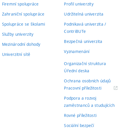
Firemní spolupráce
Profil univerzity
Zahraniční spolupráce
Udržitelná univerzita
Spolupráce se školami
Podnikavá univerzita /
ContriBUTe
Služby univerzity
Bezpečná univerzita
Mezinárodní dohody
Vyznamenání
Univerzitní sítě
Organizační struktura
Úřední deska
Ochrana osobních údajů
(externí
Pracovní příležitosti
odkaz)
Podpora a rozvoj
zaměstnanců a studujících
Rovné příležitosti
Sociální bezpečí