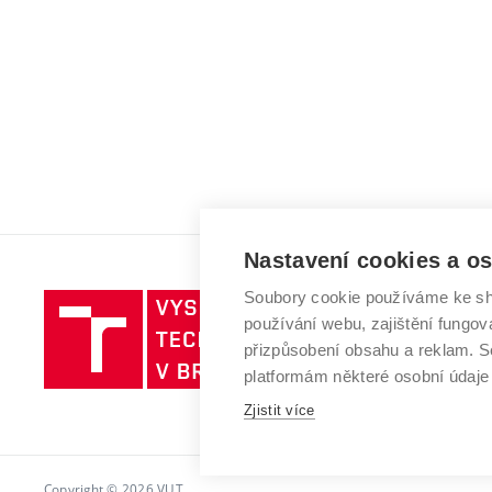
Nastavení cookies a o
Soubory cookie používáme ke sh
Vysoké
používání webu, zajištění fungová
učení
přizpůsobení obsahu a reklam.
technické
platformám některé osobní údaje
v
Brně
Zjistit více
Copyright © 2026 VUT