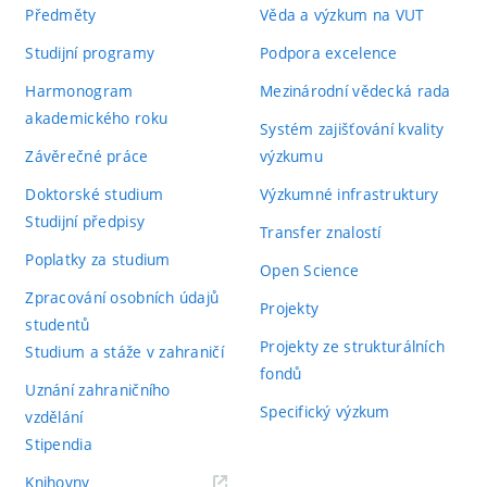
Předměty
Věda a výzkum na VUT
Studijní programy
Podpora excelence
Harmonogram
Mezinárodní vědecká rada
akademického roku
Systém zajišťování kvality
Závěrečné práce
výzkumu
Doktorské studium
Výzkumné infrastruktury
Studijní předpisy
Transfer znalostí
Poplatky za studium
Open Science
Zpracování osobních údajů
Projekty
studentů
Projekty ze strukturálních
Studium a stáže v zahraničí
fondů
Uznání zahraničního
Specifický výzkum
vzdělání
Stipendia
(externí
Knihovny