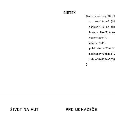
BIBTEX
@inproceedings{BUT1
  author="Josef {Šikula} and Jan {Pavelka} and Vlasta {Sedláková} and Munecazu {Tacano} and Sumihisa {Hashiguchi} and Masato {Toita}",

  title="RTS in submicron MOSFETs and quantum dots",

  booktitle="Proceedings of SPIE - Noise and Information in Nanoelectronics, Sensors, and Standards II",

  year="2004",

  pages="10",

  publisher="The Society of Photo-Optical Instrumentation Engineers",

  address="United States of America",

  isbn="0-8194-5394-3"

}
ŽIVOT NA VUT
PRO UCHAZEČE