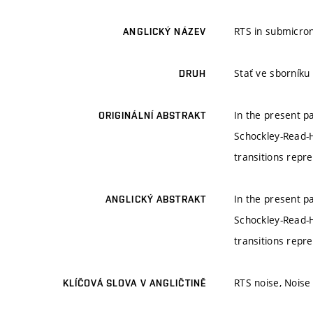
RTS in submicro
ANGLICKÝ NÁZEV
Stať ve sborníku
DRUH
In the present p
ORIGINÁLNÍ ABSTRAKT
Schockley-Read-H
transitions repr
In the present p
ANGLICKÝ ABSTRAKT
Schockley-Read-H
transitions repr
RTS noise, Nois
KLÍČOVÁ SLOVA V ANGLIČTINĚ