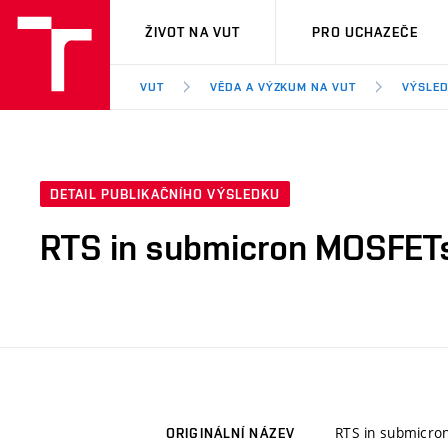
VUT
ŽIVOT NA VUT
PRO UCHAZEČE
VUT
VĚDA A VÝZKUM NA VUT
VÝSLED
DETAIL PUBLIKAČNÍHO VÝSLEDKU
RTS in submicron MOSFET
RTS in submicro
ORIGINÁLNÍ NÁZEV