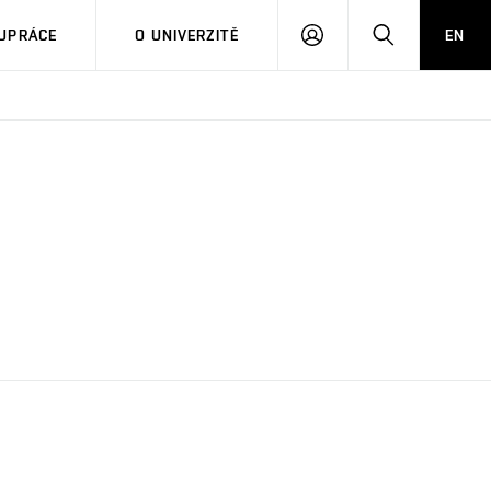
PŘIHLÁSIT
HLEDAT
UPRÁCE
O UNIVERZITĚ
EN
SE