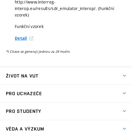
http://www.interreg-
interop.eu/results/sdr_emulator_interop/. (Funkční
vzorek)
Funkční vzorek
Detail
*) Citace se generují jednou za 24 hodin.
ŽIVOT NA VUT
Atmosféra VUT
PRO UCHAZEČE
Prostory školy
Proč na VUT
Koleje
PRO STUDENTY
Studijní programy
Stravování
Předměty
Studijní předpisy
Studium a stáže v zahraničí
Stipendia
Dny otevřených dveří
VĚDA A VÝZKUM
Sport na VUT