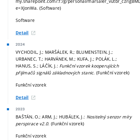
my.sharepoint.com/:f:/g/personal/marsaler_vutbr_cz/I
e=XJonWa. (Software)
Software
Detail
2024
VYCHODIL, J.; MARŠÁLEK, R.; BLUMENSTEIN, J.;
URBANEC, T.; HARVÁNEK, M.; KUFA, J.; POLÁK, L.;
HANUS, S.; LÁČÍK, J.:
Funkční vzorek kooperujících
přijímačů signálů základnových stanic
. (Funkční vzorek)
Funkční vzorek
Detail
2023
BAŠTÁN, O.; ARM, J.; HUBÁLEK, J.:
Nositelný senzor míry
perspirace v2.0
. (Funkční vzorek)
Funkční vzorek