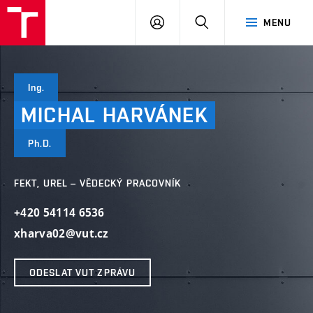
VUT
PŘIHLÁSIT
HLEDAT
MENU
SE
Ing.
MICHAL
HARVÁNEK
Ph.D.
FEKT, UREL – VĚDECKÝ PRACOVNÍK
+420 54114 6536
xharva02@vut.cz
ODESLAT VUT ZPRÁVU