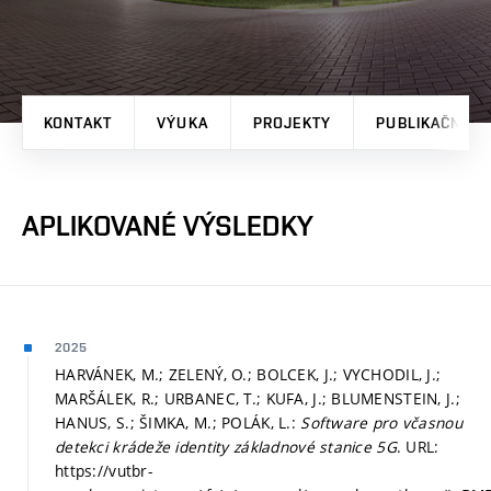
KONTAKT
VÝUKA
PROJEKTY
PUBLIKAČNÍ V
APLIKOVANÉ VÝSLEDKY
2025
HARVÁNEK, M.; ZELENÝ, O.; BOLCEK, J.; VYCHODIL, J.;
MARŠÁLEK, R.; URBANEC, T.; KUFA, J.; BLUMENSTEIN, J.;
HANUS, S.; ŠIMKA, M.; POLÁK, L.:
Software pro včasnou
detekci krádeže identity základnové stanice 5G
. URL:
https://vutbr-