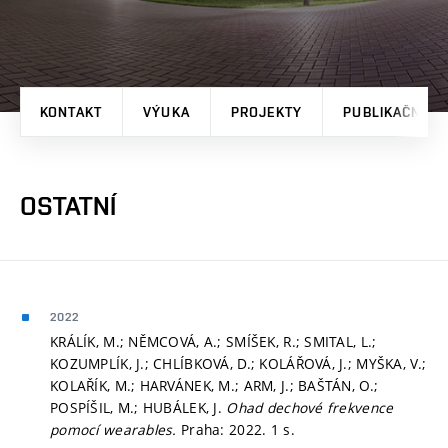
KONTAKT
VÝUKA
PROJEKTY
PUBLIKAČNÍ V
OSTATNÍ
2022
KRÁLÍK, M.; NĚMCOVÁ, A.; SMÍŠEK, R.; SMITAL, L.;
KOZUMPLÍK, J.; CHLÍBKOVÁ, D.; KOLÁŘOVÁ, J.; MYŠKA, V.;
KOLAŘÍK, M.; HARVÁNEK, M.; ARM, J.; BAŠTÁN, O.;
POSPÍŠIL, M.; HUBÁLEK, J.
Ohad dechové frekvence
pomocí wearables.
Praha: 2022. 1 s.