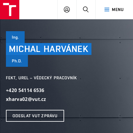
VUT
PŘIHLÁSIT
HLEDAT
MENU
SE
Ing.
MICHAL
HARVÁNEK
Ph.D.
FEKT, UREL – VĚDECKÝ PRACOVNÍK
+420 54114 6536
xharva02@vut.cz
ODESLAT VUT ZPRÁVU