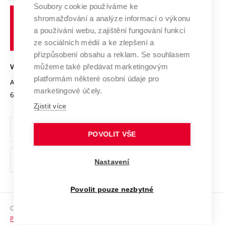
Profil univerzity
Spolupráce se školami
Soubory cookie používáme ke
Vysoké
Výzkumné infrastruktury
shromažďování a analýze informací o výkonu
Udržitelná univerzita
učení
Služby univerzity
Transfer znalostí
a používání webu, zajištění fungování funkcí
technické
Podnikavá univerzita / ContriBUTe
Mezinárodní dohody
ze sociálních médií a ke zlepšení a
Open Science
v
Bezpečná univerzita
přizpůsobení obsahu a reklam. Se souhlasem
Univerzitní sítě
Brně
Projekty
můžeme také předávat marketingovým
VYSOKÉ UČENÍ TECHNICKÉ V BRNĚ
Vyznamenání
platformám některé osobní údaje pro
Projekty ze strukturálních fondů
Antonínská 548/1
www.vut.cz
marketingové účely.
Organizační struktura
602 00 Brno
vut@vutbr.cz
Specifický výzkum
Zjistit více
Úřední deska
Ochrana osobních údajů
POVOLIT VŠE
(externí
Pracovní příležitosti
Nastavení
odkaz)
Podpora a rozvoj zaměstnanců a studujících
Povolit pouze nezbytné
Rovné příležitosti
Copyright © 2026 VUT
Sociální bezpečí
Prohlášení o přístupnosti