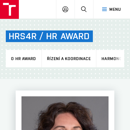
VUT
PŘIHLÁSIT
HLEDAT
MENU
SE
HRS4R
/
HR
AWARD
O HR AWARD
ŘÍZENÍ A KOORDINACE
HARMONOGR