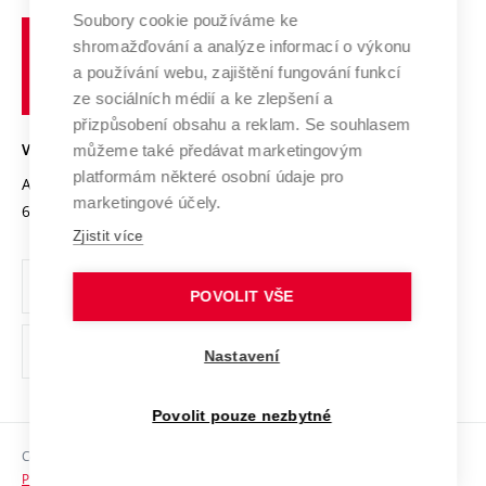
Profil univerzity
Spolupráce se školami
Soubory cookie používáme ke
Vysoké
Výzkumné infrastruktury
shromažďování a analýze informací o výkonu
Udržitelná univerzita
učení
Služby univerzity
Transfer znalostí
a používání webu, zajištění fungování funkcí
technické
Podnikavá univerzita / ContriBUTe
Mezinárodní dohody
ze sociálních médií a ke zlepšení a
Open Science
v
Bezpečná univerzita
přizpůsobení obsahu a reklam. Se souhlasem
Univerzitní sítě
Brně
Projekty
můžeme také předávat marketingovým
VYSOKÉ UČENÍ TECHNICKÉ V BRNĚ
Vyznamenání
platformám některé osobní údaje pro
Projekty ze strukturálních fondů
Antonínská 548/1
www.vut.cz
marketingové účely.
Organizační struktura
602 00 Brno
vut@vutbr.cz
Specifický výzkum
Zjistit více
Úřední deska
Ochrana osobních údajů
POVOLIT VŠE
(externí
Pracovní příležitosti
Nastavení
odkaz)
Podpora a rozvoj zaměstnanců a studujících
Povolit pouze nezbytné
Rovné příležitosti
Copyright © 2026 VUT
Sociální bezpečí
Prohlášení o přístupnosti