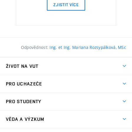
ZJISTIT VÍCE
Odpovědnost:
Ing. et Ing. Mariana Rozsypálková, MSc
ŽIVOT NA VUT
Atmosféra VUT
PRO UCHAZEČE
Prostory školy
Proč na VUT
Koleje
PRO STUDENTY
Studijní programy
Stravování
Předměty
Studijní předpisy
Studium a stáže v zahraničí
Stipendia
Dny otevřených dveří
VĚDA A VÝZKUM
Sport na VUT
(externí
Studijní programy
Poplatky za studium
Uznání zahraničního vzdělání
Knihovny
Aktivity pro juniory
Studentský život
odkaz)
Věda a výzkum na VUT