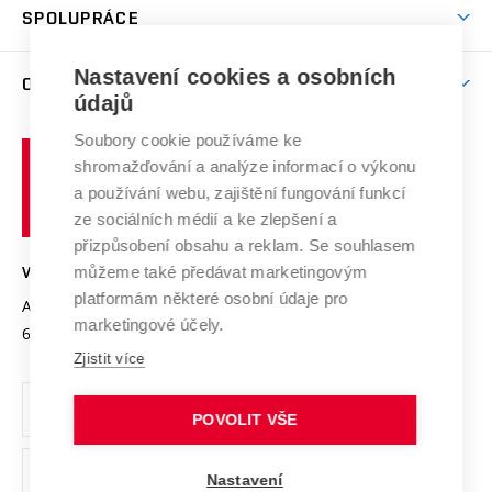
Harmonogram akademického roku
Zpracování osobních údajů studentů
Sociální bezpečí
SPOLUPRÁCE
Celoživotní vzdělávání
Brno
Podpora excelence
Závěrečné práce
Studium bez bariér
Zpracování osobních údajů uchazečů o studium
Firemní spolupráce
Mezinárodní vědecká rada
Nastavení cookies a osobních
O UNIVERZITĚ
Doktorské studium
Podpora podnikání
E-přihláška
údajů
Zahraniční spolupráce
Systém zajišťování kvality výzkumu
Profil univerzity
Spolupráce se školami
Soubory cookie používáme ke
Vysoké
Výzkumné infrastruktury
shromažďování a analýze informací o výkonu
Udržitelná univerzita
učení
Služby univerzity
Transfer znalostí
a používání webu, zajištění fungování funkcí
technické
Podnikavá univerzita / ContriBUTe
Mezinárodní dohody
ze sociálních médií a ke zlepšení a
Open Science
v
Bezpečná univerzita
přizpůsobení obsahu a reklam. Se souhlasem
Univerzitní sítě
Brně
Projekty
můžeme také předávat marketingovým
VYSOKÉ UČENÍ TECHNICKÉ V BRNĚ
Vyznamenání
platformám některé osobní údaje pro
Projekty ze strukturálních fondů
Antonínská 548/1
www.vut.cz
marketingové účely.
Organizační struktura
602 00 Brno
vut@vutbr.cz
Specifický výzkum
Zjistit více
Úřední deska
Ochrana osobních údajů
POVOLIT VŠE
(externí
Pracovní příležitosti
Nastavení