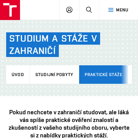
VUT
PŘIHLÁSIT
HLEDAT
MENU
SE
STUDIUM
A
STÁŽE
V
ZAHRANIČÍ
ÚVOD
STUDIJNÍ POBYTY
PRAKTICKÉ STÁŽE
L
Pokud nechcete v zahraničí studovat, ale láká
vás spíše praktické ověření znalostí a
zkušeností z vašeho studijního oboru, vyberte
si z nabídky praktických stáží.