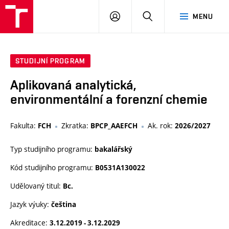
VUT
PŘIHLÁSIT
HLEDAT
MENU
SE
STUDIJNÍ PROGRAM
Aplikovaná analytická,
environmentální a forenzní chemie
Fakulta:
Zkratka:
Ak. rok:
FCH
BPCP_AAEFCH
2026/2027
Typ studijního programu:
bakalářský
Kód studijního programu:
B0531A130022
Udělovaný titul:
Bc.
Jazyk výuky:
čeština
Akreditace:
3.12.2019 - 3.12.2029