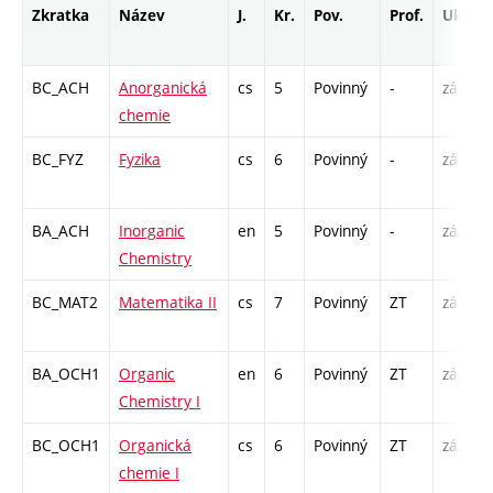
Zkratka
Název
J.
Kr.
Pov.
Prof.
Uk.
BC_ACH
Anorganická
cs
5
Povinný
-
zá,zk
chemie
BC_FYZ
Fyzika
cs
6
Povinný
-
zá,zk
BA_ACH
Inorganic
en
5
Povinný
-
zá,zk
Chemistry
BC_MAT2
Matematika II
cs
7
Povinný
ZT
zá,zk
BA_OCH1
Organic
en
6
Povinný
ZT
zá,zk
Chemistry I
BC_OCH1
Organická
cs
6
Povinný
ZT
zá,zk
chemie I