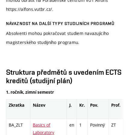
mohou obrátit na Poradenské centrum VUT Alfons
https://alfons.vutbr.cz/.
NÁVAZNOST NA DALŠÍ TYPY STUDIJNÍCH PROGRAMŮ
Absolventi mohou pokračovat studiem navazujícího
magisterského studijního programu.
Struktura předmětů s uvedením ECTS
kreditů (studijní plán)
1. ročník, zimní semestr
Zkratka
Název
J.
Kr.
Pov.
Prof.
Uk.
BA_ZLT
Basics of
en
1
Povinný
ZT
kl
Laboratory