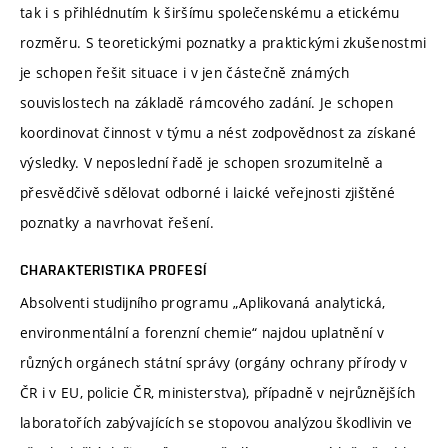
tak i s přihlédnutím k širšímu společenskému a etickému
rozměru. S teoretickými poznatky a praktickými zkušenostmi
je schopen řešit situace i v jen částečně známých
souvislostech na základě rámcového zadání. Je schopen
koordinovat činnost v týmu a nést zodpovědnost za získané
výsledky. V neposlední řadě je schopen srozumitelně a
přesvědčivě sdělovat odborné i laické veřejnosti zjištěné
poznatky a navrhovat řešení.
CHARAKTERISTIKA PROFESÍ
Absolventi studijního programu „Aplikovaná analytická,
environmentální a forenzní chemie“ najdou uplatnění v
různých orgánech státní správy (orgány ochrany přírody v
ČR i v EU, policie ČR, ministerstva), případně v nejrůznějších
laboratořích zabývajících se stopovou analýzou škodlivin ve