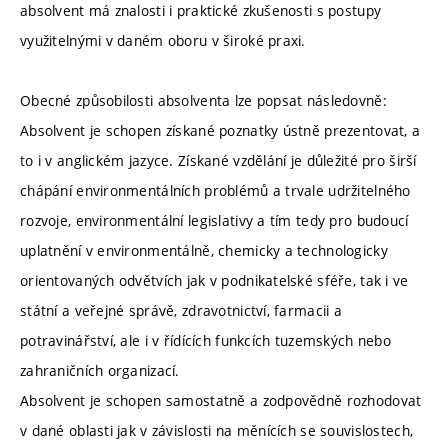
absolvent má znalosti i praktické zkušenosti s postupy
využitelnými v daném oboru v široké praxi.
Obecné způsobilosti absolventa lze popsat následovně:
Absolvent je schopen získané poznatky ústně prezentovat, a
to i v anglickém jazyce. Získané vzdělání je důležité pro širší
chápání environmentálních problémů a trvale udržitelného
rozvoje, environmentální legislativy a tím tedy pro budoucí
uplatnění v environmentálně, chemicky a technologicky
orientovaných odvětvích jak v podnikatelské sféře, tak i ve
státní a veřejné správě, zdravotnictví, farmacii a
potravinářství, ale i v řídících funkcích tuzemských nebo
zahraničních organizací.
Absolvent je schopen samostatně a zodpovědně rozhodovat
v dané oblasti jak v závislosti na měnících se souvislostech,