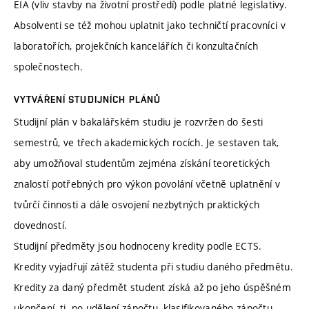
EIA (vliv stavby na životní prostředí) podle platné legislativy.
Absolventi se též mohou uplatnit jako techničtí pracovníci v
laboratořích, projekčních kancelářích či konzultačních
společnostech.
VYTVÁŘENÍ STUDIJNÍCH PLÁNŮ
Studijní plán v bakalářském studiu je rozvržen do šesti
semestrů, ve třech akademických rocích. Je sestaven tak,
aby umožňoval studentům zejména získání teoretických
znalostí potřebných pro výkon povolání včetně uplatnění v
tvůrčí činnosti a dále osvojení nezbytných praktických
dovedností.
Studijní předměty jsou hodnoceny kredity podle ECTS.
Kredity vyjadřují zátěž studenta při studiu daného předmětu.
Kredity za daný předmět student získá až po jeho úspěšném
ukončení, tj. po udělení zápočtu, klasifikovaného zápočtu,