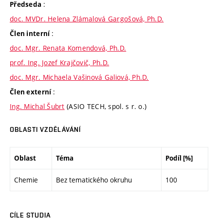
:
Předseda
doc. MVDr. Helena Zlámalová Gargošová, Ph.D.
:
Člen interní
doc. Mgr. Renata Komendová, Ph.D.
prof. Ing. Jozef Krajčovič, Ph.D.
doc. Mgr. Michaela Vašinová Galiová, Ph.D.
:
Člen externí
Ing. Michal Šubrt
(ASIO TECH, spol. s r. o.)
OBLASTI VZDĚLÁVÁNÍ
Oblast
Téma
Podíl [%]
Chemie
Bez tematického okruhu
100
CÍLE STUDIA