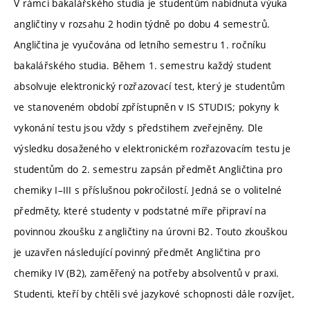
V rámci bakalářského studia je studentům nabídnuta výuka
angličtiny v rozsahu 2 hodin týdně po dobu 4 semestrů.
Angličtina je vyučována od letního semestru 1. ročníku
bakalářského studia. Během 1. semestru každý student
absolvuje elektronický rozřazovací test, který je studentům
ve stanoveném období zpřístupněn v IS STUDIS; pokyny k
vykonání testu jsou vždy s předstihem zveřejněny. Dle
výsledku dosaženého v elektronickém rozřazovacím testu je
studentům do 2. semestru zapsán předmět Angličtina pro
chemiky I–III s příslušnou pokročilostí. Jedná se o volitelné
předměty, které studenty v podstatné míře připraví na
povinnou zkoušku z angličtiny na úrovni B2. Touto zkouškou
je uzavřen následující povinný předmět Angličtina pro
chemiky IV (B2), zaměřený na potřeby absolventů v praxi.
Studenti, kteří by chtěli své jazykové schopnosti dále rozvíjet,