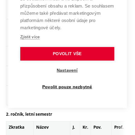
anorganické
přizpůsobení obsahu a reklam. Se souhlasem
chemie
můžeme také předávat marketingovým
platformám některé osobní údaje pro
BC_FCH1_P
Praktikum z
cs
3
Povinný
ZT
kl
marketingové účely.
fyzikální
Zjistit více
chemie I
BC_AFYZ
Aplikovaná
cs
4
Povinně
-
zá,zk
POVOLIT VŠE
fyzika
volitelný
Nastavení
BC_MIB
Mikrobiologie
cs
4
Povinně
PZ
zk
volitelný
Povolit pouze nezbytné
BC_MIB_P
Praktikum z
cs
2
Povinně
PZ
zá
mikrobiologie
volitelný
2. ročník, letní semestr
Zkratka
Název
J.
Kr.
Pov.
Prof.
Uk