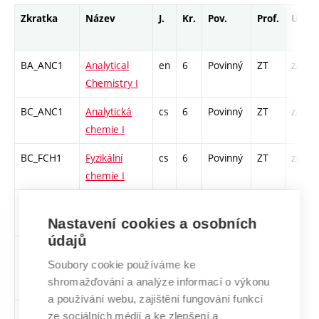
Zkratka
Název
J.
Kr.
Pov.
Prof.
Uk.
BA_ANC1
Analytical
en
6
Povinný
ZT
zá,zk
Chemistry I
BC_ANC1
Analytická
cs
6
Povinný
ZT
zá,zk
chemie I
BC_FCH1
Fyzikální
cs
6
Povinný
ZT
zá,zk
chemie I
BC_OCH2
Organická
cs
6
Povinný
ZT
zá,zk
chemie II
Nastavení cookies a osobních
údajů
BC_ANC1_P
Praktikum z
cs
3
Povinný
ZT
kl
Soubory cookie používáme ke
analytické
shromažďování a analýze informací o výkonu
chemie I
a používání webu, zajištění fungování funkcí
BC_ACH_P
Praktikum z
cs
3
Povinný
-
kl
ze sociálních médií a ke zlepšení a