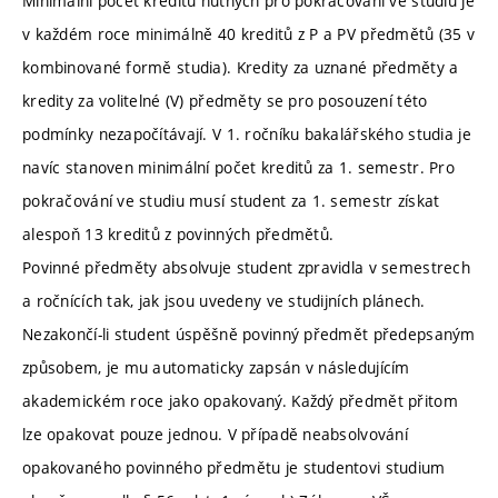
Minimální počet kreditů nutných pro pokračování ve studiu je
v každém roce minimálně 40 kreditů z P a PV předmětů (35 v
kombinované formě studia). Kredity za uznané předměty a
kredity za volitelné (V) předměty se pro posouzení této
podmínky nezapočítávají. V 1. ročníku bakalářského studia je
navíc stanoven minimální počet kreditů za 1. semestr. Pro
pokračování ve studiu musí student za 1. semestr získat
alespoň 13 kreditů z povinných předmětů.
Povinné předměty absolvuje student zpravidla v semestrech
a ročnících tak, jak jsou uvedeny ve studijních plánech.
Nezakončí-li student úspěšně povinný předmět předepsaným
způsobem, je mu automaticky zapsán v následujícím
akademickém roce jako opakovaný. Každý předmět přitom
lze opakovat pouze jednou. V případě neabsolvování
opakovaného povinného předmětu je studentovi studium