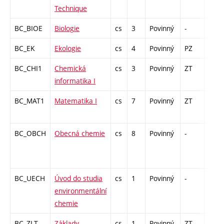
Technique
BC_BIOE
Biologie
cs
3
Povinný
-
zk
BC_EK
Ekologie
cs
4
Povinný
PZ
zk
BC_CHI1
Chemická
cs
3
Povinný
ZT
kl
informatika I
BC_MAT1
Matematika I
cs
7
Povinný
ZT
zá,zk
BC_OBCH
Obecná chemie
cs
8
Povinný
-
zá,zk
BC_UECH
Úvod do studia
cs
1
Povinný
-
zá
environmentální
chemie
BC_ZLT
Základy
cs
1
Povinný
ZT
kl