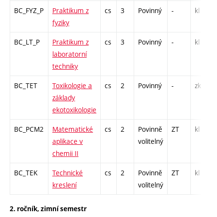
BC_FYZ_P
Praktikum z
cs
3
Povinný
-
kl
fyziky
BC_LT_P
Praktikum z
cs
3
Povinný
-
kl
laboratorní
techniky
BC_TET
Toxikologie a
cs
2
Povinný
-
zk
základy
ekotoxikologie
BC_PCM2
Matematické
cs
2
Povinně
ZT
kl
aplikace v
volitelný
chemii II
BC_TEK
Technické
cs
2
Povinně
ZT
kl
kreslení
volitelný
2. ročník, zimní semestr