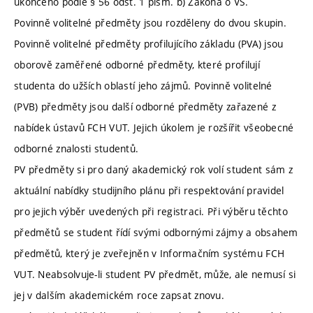
ukončeno podle § 56 odst. 1 písm. b) Zákona o VŠ.
Povinně volitelné předměty jsou rozděleny do dvou skupin.
Povinně volitelné předměty profilujícího základu (PVA) jsou
oborově zaměřené odborné předměty, které profilují
studenta do užších oblastí jeho zájmů. Povinně volitelné
(PVB) předměty jsou další odborné předměty zařazené z
nabídek ústavů FCH VUT. Jejich úkolem je rozšířit všeobecné
odborné znalosti studentů.
PV předměty si pro daný akademický rok volí student sám z
aktuální nabídky studijního plánu při respektování pravidel
pro jejich výběr uvedených při registraci. Při výběru těchto
předmětů se student řídí svými odbornými zájmy a obsahem
předmětů, který je zveřejněn v Informačním systému FCH
VUT. Neabsolvuje-li student PV předmět, může, ale nemusí si
jej v dalším akademickém roce zapsat znovu.