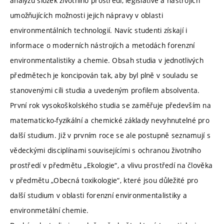
analýzu složek životního prostředí, legislativě a nástrojích
umožňujících možnosti jejich nápravy v oblasti
environmentálních technologií. Navíc studenti získají i
informace o moderních nástrojích a metodách forenzní
environmentalistiky a chemie. Obsah studia v jednotlivých
předmětech je koncipován tak, aby byl plně v souladu se
stanovenými cíli studia a uvedeným profilem absolventa.
První rok vysokoškolského studia se zaměřuje především na
matematicko-fyzikální a chemické základy nevyhnutelné pro
další studium. Již v prvním roce se ale postupně seznamují s
vědeckými disciplínami souvisejícími s ochranou životního
prostředí v předmětu „Ekologie“, a vlivu prostředí na člověka
v předmětu „Obecná toxikologie“, které jsou důležité pro
další studium v oblasti forenzní environmentalistiky a
environmetální chemie.