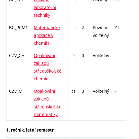
laboratorní
techniky
BC_PCM1
Matematické
cs
2
Povinně
ZT
kl
aplikace v
volitelný
chemii I
CZV_CH
Opakování
cs
0
Volitelný
-
-
základů
středoškolské
chemie
CZV_M
Opakování
cs
0
Volitelný
-
-
základů
středoškolské
matematiky
1. ročník, letní semestr