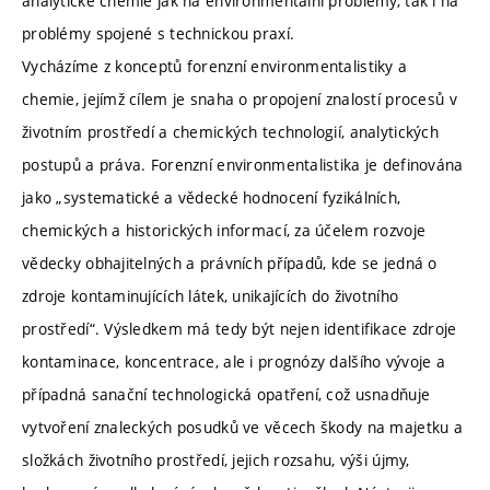
analytické chemie jak na environmentální problémy, tak i na
problémy spojené s technickou praxí.
Vycházíme z konceptů forenzní environmentalistiky a
chemie, jejímž cílem je snaha o propojení znalostí procesů v
životním prostředí a chemických technologií, analytických
postupů a práva. Forenzní environmentalistika je definována
jako „systematické a vědecké hodnocení fyzikálních,
chemických a historických informací, za účelem rozvoje
vědecky obhajitelných a právních případů, kde se jedná o
zdroje kontaminujících látek, unikajících do životního
prostředí“. Výsledkem má tedy být nejen identifikace zdroje
kontaminace, koncentrace, ale i prognózy dalšího vývoje a
případná sanační technologická opatření, což usnadňuje
vytvoření znaleckých posudků ve věcech škody na majetku a
složkách životního prostředí, jejich rozsahu, výši újmy,