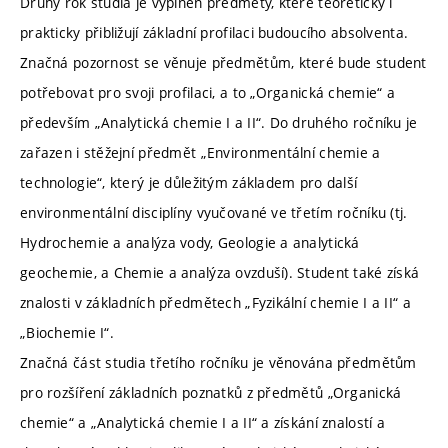
Druhý rok studia je vyplněn předměty, které teoreticky i
prakticky přibližují základní profilaci budoucího absolventa.
Značná pozornost se věnuje předmětům, které bude student
potřebovat pro svoji profilaci, a to „Organická chemie“ a
především „Analytická chemie I a II“. Do druhého ročníku je
zařazen i stěžejní předmět „Environmentální chemie a
technologie“, který je důležitým základem pro další
environmentální disciplíny vyučované ve třetím ročníku (tj.
Hydrochemie a analýza vody, Geologie a analytická
geochemie, a Chemie a analýza ovzduší). Student také získá
znalosti v základních předmětech „Fyzikální chemie I a II“ a
„Biochemie I“.
Značná část studia třetího ročníku je věnována předmětům
pro rozšíření základních poznatků z předmětů „Organická
chemie“ a „Analytická chemie I a II“ a získání znalostí a