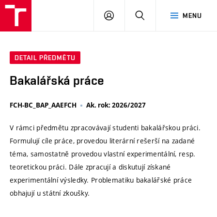
VUT
PŘIHLÁSIT
HLEDAT
MENU
SE
DETAIL PŘEDMĚTU
Bakalářská práce
FCH-BC_BAP_AAEFCH
Ak. rok: 2026/2027
V rámci předmětu zpracovávají studenti bakalářskou práci.
Formulují cíle práce, provedou literární rešerší na zadané
téma, samostatně provedou vlastní experimentální, resp.
teoretickou práci. Dále zpracují a diskutují získané
experimentální výsledky. Problematiku bakalářské práce
obhajují u státní zkoušky.