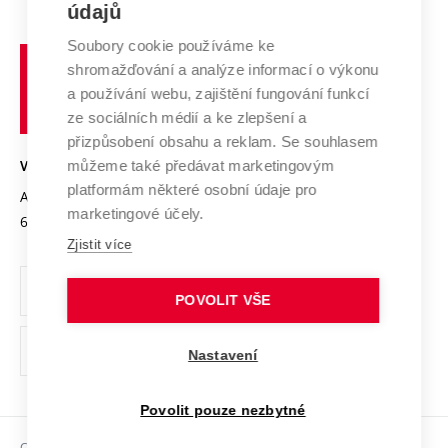
E-přihláška
údajů
Zahraniční spolupráce
Systém zajišťování kvality výzkumu
Profil univerzity
Spolupráce se školami
Soubory cookie používáme ke
Vysoké
Výzkumné infrastruktury
shromažďování a analýze informací o výkonu
Udržitelná univerzita
učení
Služby univerzity
Transfer znalostí
a používání webu, zajištění fungování funkcí
technické
Podnikavá univerzita / ContriBUTe
Mezinárodní dohody
ze sociálních médií a ke zlepšení a
Open Science
v
Bezpečná univerzita
přizpůsobení obsahu a reklam. Se souhlasem
Univerzitní sítě
Brně
Projekty
můžeme také předávat marketingovým
VYSOKÉ UČENÍ TECHNICKÉ V BRNĚ
Vyznamenání
platformám některé osobní údaje pro
Projekty ze strukturálních fondů
Antonínská 548/1
www.vut.cz
marketingové účely.
Organizační struktura
602 00 Brno
vut@vutbr.cz
Specifický výzkum
Zjistit více
Úřední deska
Ochrana osobních údajů
POVOLIT VŠE
(externí
Pracovní příležitosti
Nastavení
odkaz)
Podpora a rozvoj zaměstnanců a studujících
Povolit pouze nezbytné
Rovné příležitosti
Copyright © 2026 VUT