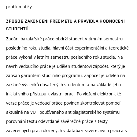
problematiky.
ZPŮSOB ZAKONČENÍ PŘEDMĚTU A PRAVIDLA HODNOCENÍ
STUDENTŮ
Zadání bakalářské práce obdrží student v zimním semestru
posledního roku studia, hlavní část experimentální a teoretické
práce vykoná v letním semestru posledního roku studia. Na
návrh vedoucího práce je udělen studentovi zápočet, který je
zapsán garantem studijního programu. Zápočet je udělen na
základě výsledků dosažených studentem a na základě jeho
iniciativního přístupu k vlastní práci. Po vložení elektronické
verze práce je vedoucí práce povinen zkontrolovat pomocí
aktuálně na VUT používaného antiplagiátorského systému
porovnání textu odevzdané závěrečné práce s texty
závěrečných prací uložených v databázi závěrečných prací a s