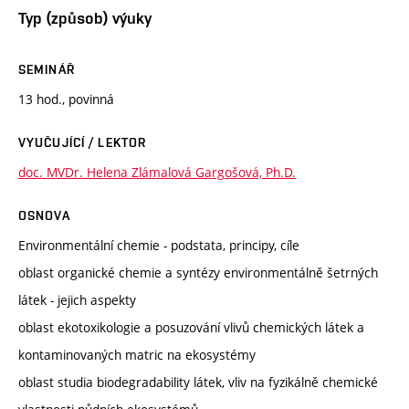
Typ (způsob) výuky
SEMINÁŘ
13 hod., povinná
VYUČUJÍCÍ / LEKTOR
doc. MVDr. Helena Zlámalová Gargošová, Ph.D.
OSNOVA
Environmentální chemie - podstata, principy, cíle
oblast organické chemie a syntézy environmentálně šetrných
látek - jejich aspekty
oblast ekotoxikologie a posuzování vlivů chemických látek a
kontaminovaných matric na ekosystémy
oblast studia biodegradability látek, vliv na fyzikálně chemické