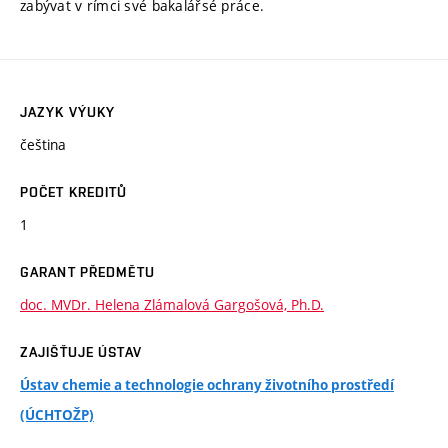
zabývat v rímci své bakalářsé práce.
JAZYK VÝUKY
čeština
POČET KREDITŮ
1
GARANT PŘEDMĚTU
doc. MVDr. Helena Zlámalová Gargošová, Ph.D.
ZAJIŠŤUJE ÚSTAV
Ústav chemie a technologie ochrany životního prostředí
(ÚCHTOŽP)