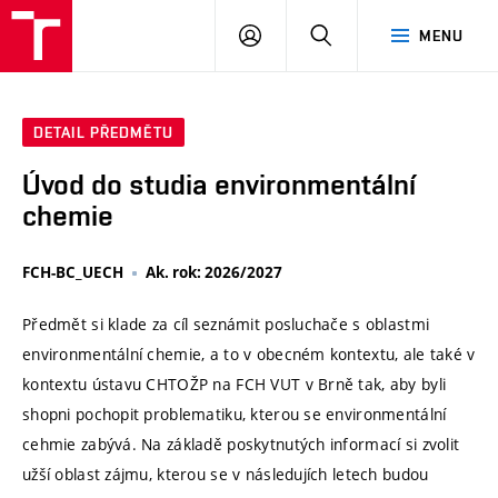
VUT
PŘIHLÁSIT
HLEDAT
MENU
SE
DETAIL PŘEDMĚTU
Úvod do studia environmentální
chemie
FCH-BC_UECH
Ak. rok: 2026/2027
Předmět si klade za cíl seznámit posluchače s oblastmi
environmentální chemie, a to v obecném kontextu, ale také v
kontextu ústavu CHTOŽP na FCH VUT v Brně tak, aby byli
shopni pochopit problematiku, kterou se environmentální
cehmie zabývá. Na základě poskytnutých informací si zvolit
užší oblast zájmu, kterou se v následujích letech budou