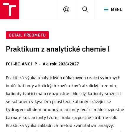
VUT
PŘIHLÁSIT
HLEDAT
MENU
SE
DETAIL PŘEDMĚTU
Praktikum z analytické chemie I
FCH-BC_ANC1_P
Ak. rok: 2026/2027
Praktická výuka analytických důkazových reakcí vybraných
iontů: kationty alkalických kovů a kovů alkalických zemin,
kationty tvořící málo reozpustné chloridy, kationty srážející
se sulfanem v kyselém prostředí, kationty srážející se
hydrogensulfidem amonným, anionty tvořící málo rozpustné
barnaté soli, anionty tvořící málo rozpustné stříbrné soli.
Praktická výuka základních metod kvantitativní analýzy: