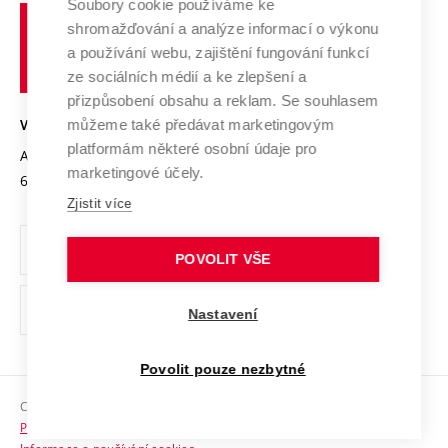
Spolupráce se školami
Soubory cookie používáme ke
Vysoké
Výzkumné infrastruktury
shromažďování a analýze informací o výkonu
Udržitelná univerzita
učení
Služby univerzity
Transfer znalostí
a používání webu, zajištění fungování funkcí
technické
Podnikavá univerzita / ContriBUTe
Mezinárodní dohody
ze sociálních médií a ke zlepšení a
Open Science
v
Bezpečná univerzita
přizpůsobení obsahu a reklam. Se souhlasem
Univerzitní sítě
Brně
Projekty
můžeme také předávat marketingovým
VYSOKÉ UČENÍ TECHNICKÉ V BRNĚ
Vyznamenání
platformám některé osobní údaje pro
Projekty ze strukturálních fondů
Antonínská 548/1
www.vut.cz
marketingové účely.
Organizační struktura
602 00 Brno
vut@vutbr.cz
Specifický výzkum
Zjistit více
Úřední deska
Ochrana osobních údajů
POVOLIT VŠE
(externí
Pracovní příležitosti
Nastavení
odkaz)
Podpora a rozvoj zaměstnanců a studujících
Povolit pouze nezbytné
Rovné příležitosti
Copyright © 2026 VUT
Sociální bezpečí
Prohlášení o přístupnosti
HR Award