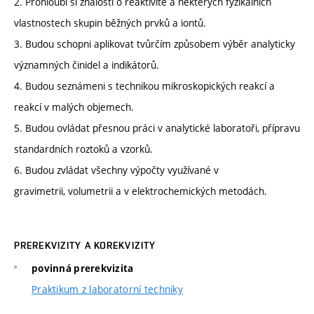
2. Prohloubí si znalosti o reaktivitě a některých fyzikálních
vlastnostech skupin běžných prvků a iontů.
3. Budou schopni aplikovat tvůrčím způsobem výběr analyticky
významných činidel a indikátorů.
4. Budou seznámeni s technikou mikroskopických reakcí a
reakcí v malých objemech.
5. Budou ovládat přesnou práci v analytické laboratoři, přípravu
standardních roztoků a vzorků.
6. Budou zvládat všechny výpočty využívané v
gravimetrii, volumetrii a v elektrochemických metodách.
PREREKVIZITY A KOREKVIZITY
povinná prerekvizita
Praktikum z laboratorní techniky