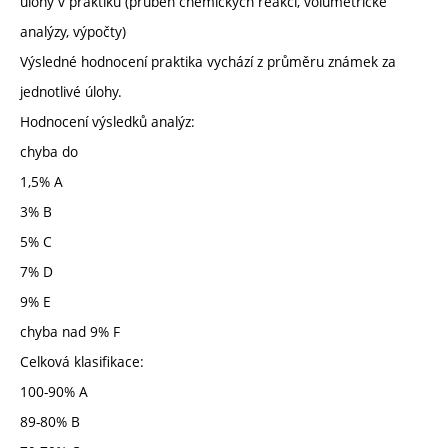
úlohy v praktiku (průběh chemických reakcí, volumetrické
analýzy, výpočty)
Výsledné hodnocení praktika vychází z průměru známek za
jednotlivé úlohy.
Hodnocení výsledků analýz:
chyba do
1,5% A
3% B
5% C
7% D
9% E
chyba nad 9% F
Celková klasifikace:
100-90% A
89-80% B