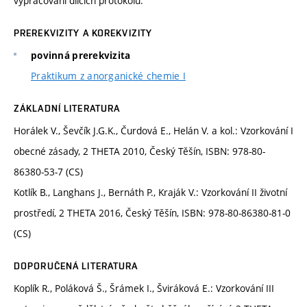
vypracování dílčích protokolů.
PREREKVIZITY A KOREKVIZITY
povinná prerekvizita
Praktikum z anorganické chemie I
ZÁKLADNÍ LITERATURA
Horálek V., Ševčík J.G.K., Čurdová E., Helán V. a kol.: Vzorkování I
obecné zásady, 2 THETA 2010, Český Těšín, ISBN: 978-80-
86380-53-7 (CS)
Kotlík B., Langhans J., Bernáth P., Kraják V.: Vzorkování II životní
prostředí, 2 THETA 2016, Český Těšín, ISBN: 978-80-86380-81-0
(CS)
DOPORUČENÁ LITERATURA
Koplík R., Poláková Š., Šrámek I., Šviráková E.: Vzorkování III