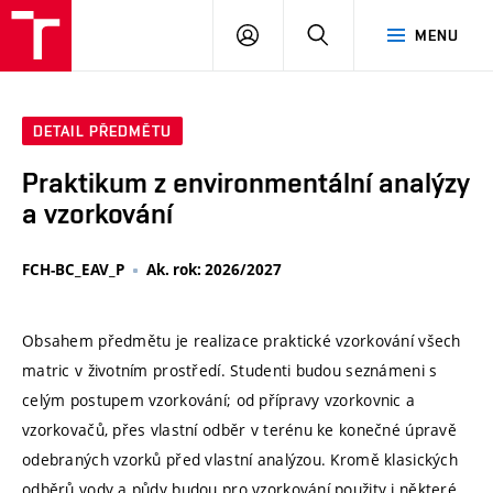
VUT
PŘIHLÁSIT
HLEDAT
MENU
SE
DETAIL PŘEDMĚTU
Praktikum z environmentální analýzy
a vzorkování
FCH-BC_EAV_P
Ak. rok: 2026/2027
Obsahem předmětu je realizace praktické vzorkování všech
matric v životním prostředí. Studenti budou seznámeni s
celým postupem vzorkování; od přípravy vzorkovnic a
vzorkovačů, přes vlastní odběr v terénu ke konečné úpravě
odebraných vzorků před vlastní analýzou. Kromě klasických
odběrů vody a půdy budou pro vzorkování použity i některé