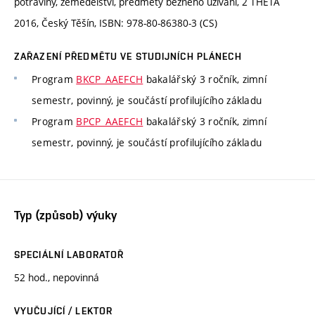
potraviny, zemědělství, předměty běžného užívání, 2 THETA
2016, Český Těšín, ISBN: 978-80-86380-3 (CS)
ZAŘAZENÍ PŘEDMĚTU VE STUDIJNÍCH PLÁNECH
Program
BKCP_AAEFCH
bakalářský 3 ročník, zimní
semestr, povinný, je součástí profilujícího základu
Program
BPCP_AAEFCH
bakalářský 3 ročník, zimní
semestr, povinný, je součástí profilujícího základu
Typ (způsob) výuky
SPECIÁLNÍ LABORATOŘ
52 hod., nepovinná
VYUČUJÍCÍ / LEKTOR