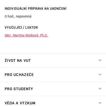
INDIVIDUÁLNÍ PŘÍPRAVA NA UKONČENÍ
0 hod., nepovinná
VYUČUJÍCÍ / LEKTOR
Mgr. Martina Repková, Ph.D.
ŽIVOT NA VUT
Atmosféra VUT
PRO UCHAZEČE
Prostory školy
Proč na VUT
Koleje
PRO STUDENTY
Studijní programy
Stravování
Předměty
Studijní předpisy
Studium a stáže v zahraničí
Stipendia
Dny otevřených dveří
VĚDA A VÝZKUM
Sport na VUT