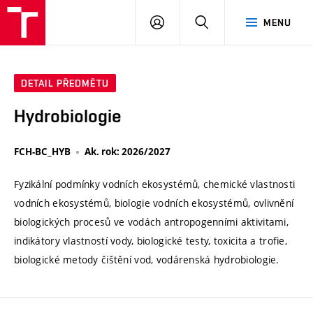
VUT
PŘIHLÁSIT
HLEDAT
MENU
SE
DETAIL PŘEDMĚTU
Hydrobiologie
FCH-BC_HYB
Ak. rok: 2026/2027
Fyzikální podmínky vodních ekosystémů, chemické vlastnosti
vodních ekosystémů, biologie vodních ekosystémů, ovlivnění
biologických procesů ve vodách antropogenními aktivitami,
indikátory vlastností vody, biologické testy, toxicita a trofie,
biologické metody čištění vod, vodárenská hydrobiologie.