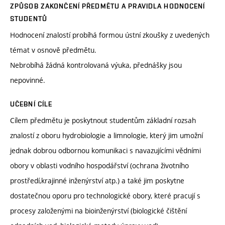
ZPŮSOB ZAKONČENÍ PŘEDMĚTU A PRAVIDLA HODNOCENÍ
STUDENTŮ
Hodnocení znalostí probíhá formou ústní zkoušky z uvedených
témat v osnově předmětu.
Nebrobíhá žádná kontrolovaná výuka, přednášky jsou
nepovinné.
UČEBNÍ CÍLE
Cílem předmětu je poskytnout studentům základní rozsah
znalostí z oboru hydrobiologie a limnologie, který jim umožní
jednak dobrou odbornou komunikaci s navazujícími vědními
obory v oblasti vodního hospodářství (ochrana životního
prostředí,krajinné inženýrství atp.) a také jim poskytne
dostatečnou oporu pro technologické obory, které pracují s
procesy založenými na bioinženýrství (biologické čištění