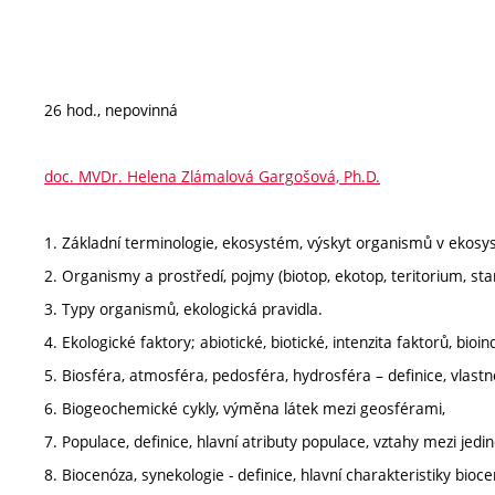
26 hod., nepovinná
doc. MVDr. Helena Zlámalová Gargošová, Ph.D.
1. Základní terminologie, ekosystém, výskyt organismů v ekosy
2. Organismy a prostředí, pojmy (biotop, ekotop, teritorium, stan
3. Typy organismů, ekologická pravidla.
4. Ekologické faktory; abiotické, biotické, intenzita faktorů, bioin
5. Biosféra, atmosféra, pedosféra, hydrosféra – definice, vlast
6. Biogeochemické cykly, výměna látek mezi geosférami,
7. Populace, definice, hlavní atributy populace, vztahy mezi jed
8. Biocenóza, synekologie - definice, hlavní charakteristiky bioce