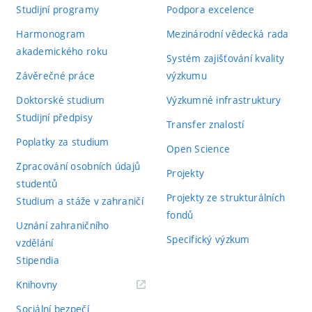
Studijní programy
Podpora excelence
Harmonogram
Mezinárodní vědecká rada
akademického roku
Systém zajišťování kvality
Závěrečné práce
výzkumu
Doktorské studium
Výzkumné infrastruktury
Studijní předpisy
Transfer znalostí
Poplatky za studium
Open Science
Zpracování osobních údajů
Projekty
studentů
Projekty ze strukturálních
Studium a stáže v zahraničí
fondů
Uznání zahraničního
Specifický výzkum
vzdělání
Stipendia
(externí
Knihovny
odkaz)
Sociální bezpečí