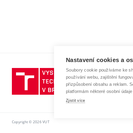
Nastavení cookies a o
Soubory cookie používáme ke sh
Vysoké
používání webu, zajištění fungová
učení
přizpůsobení obsahu a reklam.
technické
platformám některé osobní údaje
v
Brně
Zjistit více
Copyright © 2026 VUT