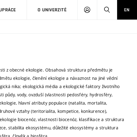
PŘIHLÁSIT
HLEDAT
UPRÁCE
O UNIVERZITĚ
EN
SE
ti z obecné ekologie. Obsahová struktura předmětu je
dmětu ekologie, členění ekologie a návaznost na jiné vědní
ogická nika; ekologická média a ekologické faktory životního
i půdy, vody, ovzduší (vlastnosti pedosféry, hydrosféry,
ologie, hlavní atributy populace (natalita, mortalita,
druhové vztahy (teritorialita, kompetice, konkurence),
kologie biocenóz, vlastnosti biocenóz, klasifikace a struktura
zce, stabilita ekosystému, důležité ekosystémy a struktura
sféra, člověk a biosféra.