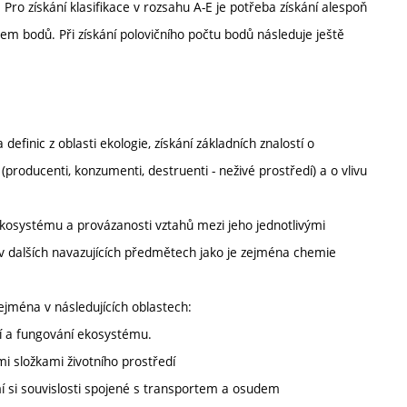
Pro získání klasifikace v rozsahu A-E je potřeba získání alespoň
m bodů. Při získání polovičního počtu bodů následuje ještě
efinic z oblasti ekologie, získání základních znalostí o
producenti, konzumenti, destruenti - neživé prostředí) a o vlivu
 ekosystému a provázanosti vztahů mezi jeho jednotlivými
 v dalších navazujících předmětech jako je zejména chemie
ejména v následujících oblastech:
edí a fungování ekosystému.
i složkami životního prostředí
í si souvislosti spojené s transportem a osudem