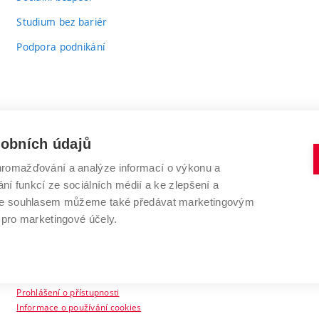
Studium bez bariér
Podpora podnikání
sobních údajů
romažďování a analýze informací o výkonu a
VYSOKÉ UČENÍ TECHNICKÉ V BRNĚ
ní funkcí ze sociálních médií a ke zlepšení a
Antonínská 548/1
www.vut.cz
 Se souhlasem můžeme také předávat marketingovým
602 00 Brno
vut@vutbr.cz
 pro marketingové účely.
Prohlášení o přístupnosti
Informace o používání cookies