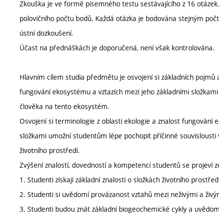
Zkouška je ve formě písemného testu sestávajícího z 16 otázek. 
polovičního počtu bodů. Každá otázka je bodována stejným počte
ústní dozkoušení.
Účast na přednáškách je doporučená, není však kontrolována.
Hlavním cílem studia předmětu je osvojení si základních pojmů a d
fungování ekosystému a vztazích mezi jeho základními složkami (
člověka na tento ekosystém.
Osvojení si terminologie z oblasti ekologie a znalost fungování
složkami umožní studentům lépe pochopit příčinné souvislousti
životního prostředí.
Zvýšení znalostí, dovedností a kompetencí studentů se projeví z
1. Studenti získají základní znalosti o složkách životního prostř
2. Studenti si uvědomí provázanost vztahů mezi neživými a živým
3. Studenti budou znát základní biogeochemické cykly a uvědom