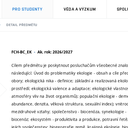
PRO STUDENTY
VĚDA A VÝZKUM
SPOL
DETAIL PŘEDMĚTU
FCH-BC_EK
Ak. rok: 2026/2027
Cílem předmětu je poskytnout posluchačům všeobecné znalos
následující: Úvod do problematiky ekologie - obsah a cíle pře
obory; ekologická nika - definice; základní a realizovaná ekol
prostředí; ekologická valence a adaptace; ekologické vlastnost
atmosféry vliv na život organismů); populační ekologie - demek
abundance, denzita, věková struktura, sexuální index); vnitro
mezidruhové vztahy; společenstvo - biocenóza, synekologie - e
biocenóz; ekosystém - produktivita a produkce, potravní řetě
jejich společenstev; biogeografie země, krajinná ekologie, bio