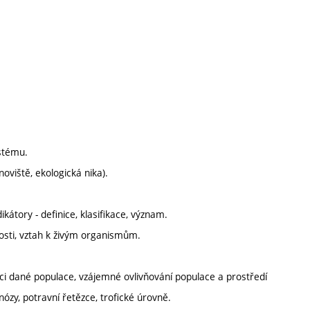
stému.
oviště, ekologická nika).
dikátory - definice, klasifikace, význam.
nosti, vztah k živým organismům.
inci dané populace, vzájemné ovlivňování populace a prostředí
nózy, potravní řetězce, trofické úrovně.