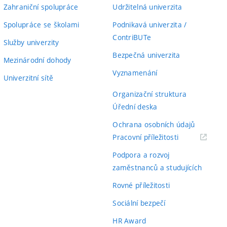
Zahraniční spolupráce
Udržitelná univerzita
Spolupráce se školami
Podnikavá univerzita /
ContriBUTe
Služby univerzity
Bezpečná univerzita
Mezinárodní dohody
Vyznamenání
Univerzitní sítě
Organizační struktura
Úřední deska
Ochrana osobních údajů
(externí
Pracovní příležitosti
odkaz)
Podpora a rozvoj
zaměstnanců a studujících
Rovné příležitosti
Sociální bezpečí
HR Award