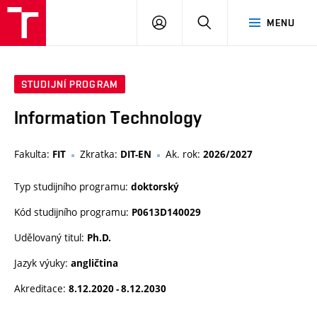
VUT
PŘIHLÁSIT
HLEDAT
MENU
SE
STUDIJNÍ PROGRAM
Information Technology
Fakulta:
Zkratka:
Ak. rok:
FIT
DIT-EN
2026/2027
Typ studijního programu:
doktorský
Kód studijního programu:
P0613D140029
Udělovaný titul:
Ph.D.
Jazyk výuky:
angličtina
Akreditace:
8.12.2020 - 8.12.2030