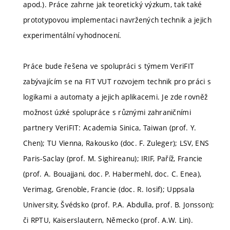
apod.). Práce zahrne jak teoretický výzkum, tak také
prototypovou implementaci navržených technik a jejich
experimentální vyhodnocení.
Práce bude řešena ve spolupráci s týmem VeriFIT
zabývajícím se na FIT VUT rozvojem technik pro práci s
logikami a automaty a jejich aplikacemi. Je zde rovněž
možnost úzké spolupráce s různými zahraničními
partnery VeriFIT: Academia Sinica, Taiwan (prof. Y.
Chen); TU Vienna, Rakousko (doc. F. Zuleger); LSV, ENS
Paris-Saclay (prof. M. Sighireanu); IRIF, Paříž, Francie
(prof. A. Bouajjani, doc. P. Habermehl, doc. C. Enea),
Verimag, Grenoble, Francie (doc. R. Iosif); Uppsala
University, Švédsko (prof. P.A. Abdulla, prof. B. Jonsson);
či RPTU, Kaiserslautern, Německo (prof. A.W. Lin).