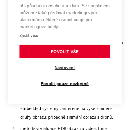
přizpůsobení obsahu a reklam. Se souhlasem
algoritmy zahrnují:
můžeme také předávat marketingovým
platformám některé osobní údaje pro
Pořizování HDR obrazu a videa, jeho komprese,
marketingové účely.
skládání z několika standardních obrazů/videí, apod.
Zjistit více
pořizování, zpracování a vizualizace multispektrálního
obrazu (obrazu s více než třemi spektrálními
POVOLIT VŠE
složkami),
Nastavení
zpracování stereosnímků a jiných snímků s
hloubkovou informací pořízení ať už s nebo bez
Povolit pouze nezbytné
strukturálního osvětelní,
algoritmy vhodné pro mobilní techniku nebo
embedded systémy zaměřené na výše zmíněné
druhy obrazu, případně snímání obrazu z dronů,
metody vizualizace HDR obrazu a videa, tone-