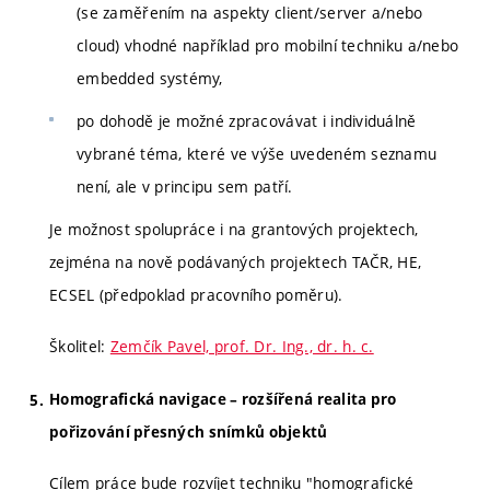
(se zaměřením na aspekty client/server a/nebo
cloud) vhodné například pro mobilní techniku a/nebo
embedded systémy,
po dohodě je možné zpracovávat i individuálně
vybrané téma, které ve výše uvedeném seznamu
není, ale v principu sem patří.
Je možnost spolupráce i na grantových projektech,
zejména na nově podávaných projektech TAČR, HE,
ECSEL (předpoklad pracovního poměru).
Školitel:
Zemčík Pavel, prof. Dr. Ing., dr. h. c.
Homografická navigace – rozšířená realita pro
pořizování přesných snímků objektů
Cílem práce bude rozvíjet techniku "homografické