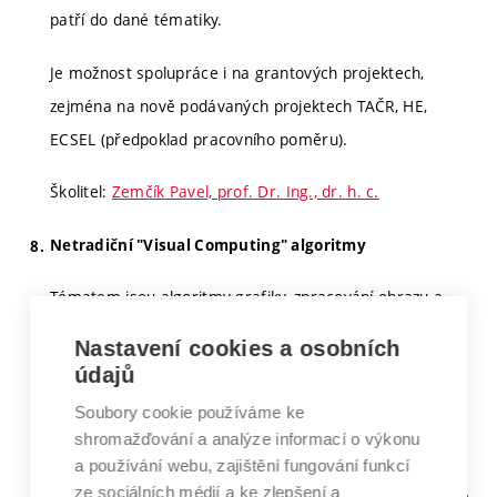
patří do dané tématiky.
Je možnost spolupráce i na grantových projektech,
zejména na nově podávaných projektech TAČR, HE,
ECSEL (předpoklad pracovního poměru).
Školitel:
Zemčík Pavel, prof. Dr. Ing., dr. h. c.
Netradiční "Visual Computing" algoritmy
Tématem jsou algoritmy grafiky, zpracování obrazu a
videa, tedy "Visual Computing", například HDR (High
Nastavení cookies a osobních
Dynamic Range) obrazu, multispektrálního obrazu,
údajů
stereoobrazu, případně obrazu doplněného o vlastnosti
Soubory cookie používáme ke
materiálu, teplotě, apod. Cílem je lépe porozumět jejich
shromažďování a analýze informací o výkonu
vlastnostem a možnostem, ale i aplikacim, algoritmy do
a používání webu, zajištění fungování funkcí
ze sociálních médií a ke zlepšení a
hloubky analyzovat, zlepšovat a připravovat nové. Možné