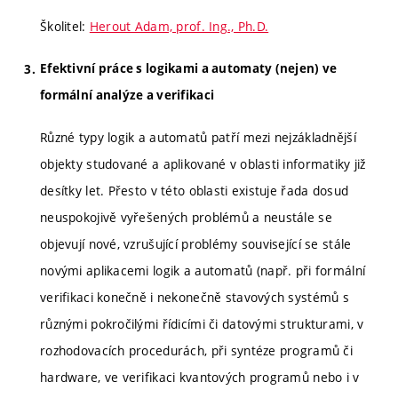
Školitel:
Herout Adam, prof. Ing., Ph.D.
Efektivní práce s logikami a automaty (nejen) ve
formální analýze a verifikaci
Různé typy logik a automatů patří mezi nejzákladnější
objekty studované a aplikované v oblasti informatiky již
desítky let. Přesto v této oblasti existuje řada dosud
neuspokojivě vyřešených problémů a neustále se
objevují nové, vzrušující problémy související se stále
novými aplikacemi logik a automatů (např. při formální
verifikaci konečně i nekonečně stavových systémů s
různými pokročilými řídicími či datovými strukturami, v
rozhodovacích procedurách, při syntéze programů či
hardware, ve verifikaci kvantových programů nebo i v