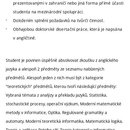
prezentovanými v zahraničí nebo jiná forma přímé účasti
studenta na mezinárodní spolupráci.
Doložením splnění požadavků na tvůrčí činnost.
Obhajobou doktorské disertační práce, která je napsána
v angličtině.
Student je povinen úspěšně absolvovat zkoušku z anglického
jazyka a alespoň 2 předměty ze seznamu nabízených
předmětů. Alespoň jeden z nich musí být z kategorie
"teoretických" předmětů, kterou tvoří následující předměty:
Vybraná témata z analýzy a překladu jazyků, Statistika,
stochastické procesy, operační výzkum, Moderní matematické
metody v informatice, Optika, Regulované gramatiky a
automaty, Moderní teoretická informatika, Matematická logika,
Teorie a aplikace Petriho sítí, Teorie kategorií v informatice,