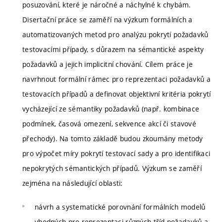
posuzování, které je náročné a náchylné k chybám.
Disertační práce se zaměří na výzkum formálních a
automatizovaných metod pro analýzu pokrytí požadavků
testovacími případy, s důrazem na sémantické aspekty
požadavků a jejich implicitní chování. Cílem práce je
navrhnout formální rámec pro reprezentaci požadavků a
testovacích případů a definovat objektivní kritéria pokrytí
vycházející ze sémantiky požadavků (např. kombinace
podmínek, časová omezení, sekvence akcí či stavové
přechody). Na tomto základě budou zkoumány metody
pro výpočet míry pokrytí testovací sady a pro identifikaci
nepokrytých sémantických případů. Výzkum se zaměří
zejména na následující oblasti:
návrh a systematické porovnání formálních modelů
vhodných pro reprezentaci různých tříd požadavků a