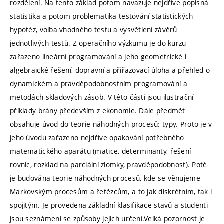
rozdělení. Na tento základ potom navazuje nejdříve popisná
statistika a potom problematika testování statistických
hypotéz, volba vhodného testu a vysvětlení závěrů
jednotlivých testů. Z operačního výzkumu je do kurzu
zařazeno lineární programování a jeho geometrické i
algebraické řešení, dopravní a přiřazovací úloha a přehled o
dynamickém a pravděpodobnostním programování a
metodách skladových zásob. V této části jsou ilustrační
příklady brány především z ekonomie. Dále předmět
obsahuje úvod do teorie náhodných procesů: typy. Proto je v
jeho úvodu zařazeno nejdříve opakování potřebného
matematického aparátu (matice, determinanty, řešení
rovnic, rozklad na parciální zlomky, pravděpodobnost). Poté
je budována teorie náhodných procesů, kde se věnujeme
Markovským procesům a řetězcům, a to jak diskrétním, tak i
spojitým. Je provedena základní klasifikace stavů a studenti
jsou seznámeni se způsoby jejich určení.Velká pozornost je