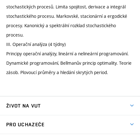
stochastických procesů. Limita spojitost, derivace a integrál
stochastického procesu. Markovské, stacionární a ergodické
procesy. Kanonický a spektrální rozklad stochastického
procesu.
III. Operační analýza (4 týdny)
Principy operační analýzy, lineární a nelineární programování.
Dynamické programování, Bellmanův princip optimality. Teorie
zásob. Plovoucí průměry a hledání skrytých period.
ŽIVOT NA VUT
Atmosféra VUT
PRO UCHAZEČE
Prostory školy
Proč na VUT