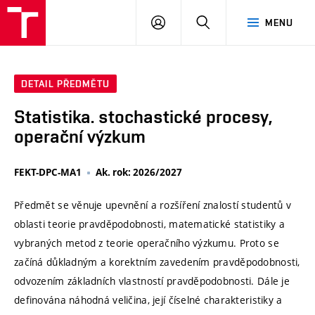
VUT
PŘIHLÁSIT
HLEDAT
MENU
SE
DETAIL PŘEDMĚTU
Statistika. stochastické procesy,
operační výzkum
FEKT-DPC-MA1
Ak. rok: 2026/2027
Předmět se věnuje upevnění a rozšíření znalostí studentů v
oblasti teorie pravděpodobnosti, matematické statistiky a
vybraných metod z teorie operačního výzkumu. Proto se
začíná důkladným a korektním zavedením pravděpodobnosti,
odvozením základních vlastností pravděpodobnosti. Dále je
definována náhodná veličina, její číselné charakteristiky a