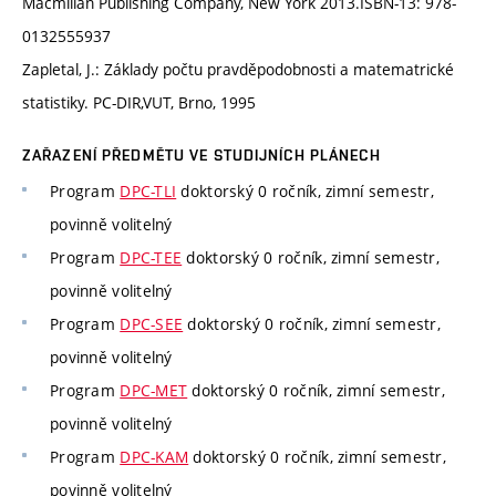
Macmillan Publishing Company, New York 2013.ISBN-13: 978-
0132555937
Zapletal, J.: Základy počtu pravděpodobnosti a matematrické
statistiky. PC-DIR,VUT, Brno, 1995
ZAŘAZENÍ PŘEDMĚTU VE STUDIJNÍCH PLÁNECH
Program
DPC-TLI
doktorský 0 ročník, zimní semestr,
povinně volitelný
Program
DPC-TEE
doktorský 0 ročník, zimní semestr,
povinně volitelný
Program
DPC-SEE
doktorský 0 ročník, zimní semestr,
povinně volitelný
Program
DPC-MET
doktorský 0 ročník, zimní semestr,
povinně volitelný
Program
DPC-KAM
doktorský 0 ročník, zimní semestr,
povinně volitelný