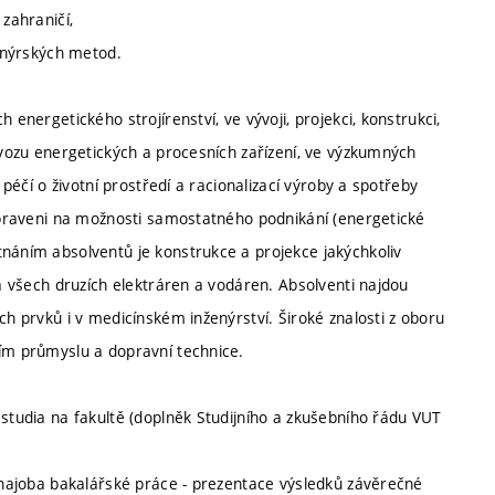
 zahraničí,
ženýrských metod.
 energetického strojírenství, ve vývoji, projekci, konstrukci,
rovozu energetických a procesních zařízení, ve výzkumných
 péčí o životní prostředí a racionalizací výroby a spotřeby
řipraveni na možnosti samostatného podnikání (energetické
tnáním absolventů je konstrukce a projekce jakýchkoliv
 a všech druzích elektráren a vodáren. Absolventi najdou
ch prvků i v medicínském inženýrství. Široké znalosti z oboru
ním průmyslu a dopravní technice.
 studia na fakultě (doplněk Studijního a zkušebního řádu VUT
obhajoba bakalářské práce - prezentace výsledků závěrečné