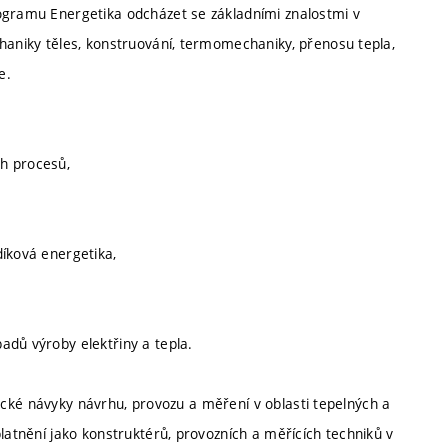
rogramu Energetika odcházet se základními znalostmi v
chaniky těles, konstruování, termomechaniky, přenosu tepla,
e.
h procesů,
díková energetika,
adů výroby elektřiny a tepla.
aktické návyky návrhu, provozu a měření v oblasti tepelných a
latnění jako konstruktérů, provozních a měřících techniků v