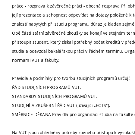
práce - rozprava k závěrečné práci - obecná rozprava Při ob
její prezentace a schopnost odpovídat na dotazy položené k
znalostí nabytých při studiu programu, důraz je kladen zejmé
Obě části státní závěrečné zkoušky se konají ve stejném ter
přistoupit student, který získal potřebný počet kreditů v p
studia a odevzdal bakalářskou práci v řádném termínu. Organ
normami VUT a fakulty.
Pravidla a podmínky pro tvorbu studijních programů určují:
ŘÁD STUDIJNÍCH PROGRAMŮ VUT,
STANDARDY STUDIJNÍCH PROGRAMŮ VUT,
STUDIJNÍ A ZKUŠEBNÍ ŘÁD VUT (užívající „ECTS“),
SMĚRNICE DĚKANA Pravidla pro organizaci studia na fakultě (
Na VUT jsou zohledněny potřeby rovného přístupu k vysokoško