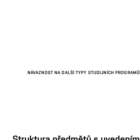
NÁVAZNOST NA DALŠÍ TYPY STUDIJNÍCH PROGRAMŮ
Struktura předmětů s uvedením E