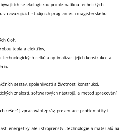
zabývajících se ekologickou problematikou technických
iu v navazujících studijních programech magisterského
ých úloh,
obou tepla a elektřiny,
 technologických celků a optimalizaci jejich konstrukce a
ria,
čních sestav, spolehlivosti a životnosti konstrukcí,
tických znalostí, softwarových nástrojů, a metod zpracování
h rešerší, zpracování zpráv, prezentace problematiky i
ti energetiky, ale i strojírenství, technologie a materiálů na