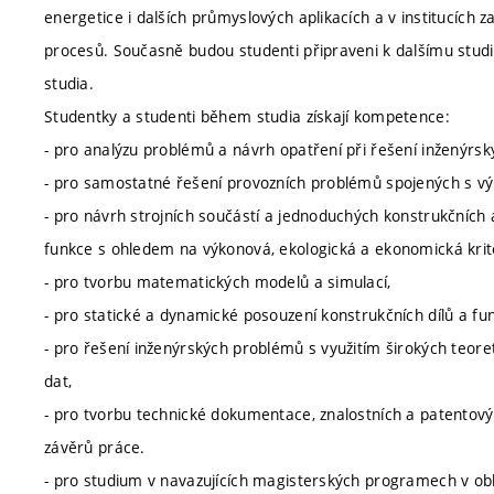
energetice i dalších průmyslových aplikacích a v institucích 
procesů. Současně budou studenti připraveni k dalšímu stud
studia.
Studentky a studenti během studia získají kompetence:
- pro analýzu problémů a návrh opatření při řešení inženýrsk
- pro samostatné řešení provozních problémů spojených s výr
- pro návrh strojních součástí a jednoduchých konstrukčních a
funkce s ohledem na výkonová, ekologická a ekonomická krité
- pro tvorbu matematických modelů a simulací,
- pro statické a dynamické posouzení konstrukčních dílů a funk
- pro řešení inženýrských problémů s využitím širokých teore
dat,
- pro tvorbu technické dokumentace, znalostních a patentovýc
závěrů práce.
- pro studium v navazujících magisterských programech v oblas