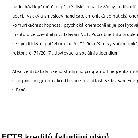
nedochází k přímé či nepřímé diskriminaci z žádných důvodů.
učení, fyzický a smyslový handicap, chronická somatická one
komunikační schopnosti, psychická onemocnění) je poskytová
Institutu celoživotního vzdělávání VUT. Podrobně tuto proble
se specifickými potřebami na VUT“. Rovněž je vytvořen funkčn
rektora č. 71/2017 „Ubytovací a sociální stipendium“.
Absolventi bakalářského studijního programu Energetika m
studijním programu akreditovaném v oblasti vzdělávání Energ
v Brně.
CTS kreditů (studijní plán)