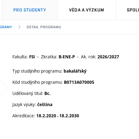
PRO STUDENTY
VĚDA A VÝZKUM
SPOL
OGRAMY
DETAIL PROGRAMU
Fakulta:
Zkratka:
Ak. rok:
FSI
B-ENE-P
2026/2027
Typ studijního programu:
bakalářský
Kód studijního programu:
B0713A070005
Udělovaný titul:
Bc.
Jazyk výuky:
čeština
Akreditace:
18.2.2020 - 18.2.2030