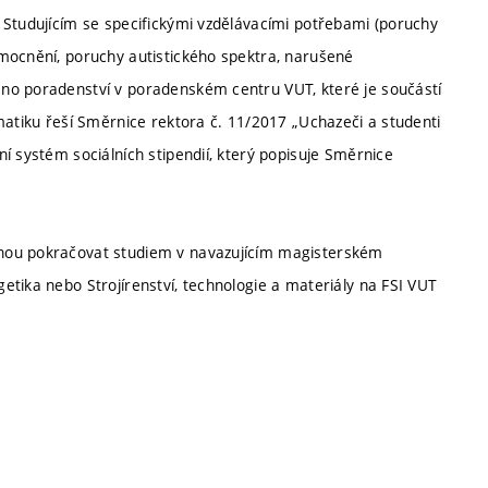
 Studujícím se specifickými vzdělávacími potřebami (poruchy
mocnění, poruchy autistického spektra, narušené
no poradenství v poradenském centru VUT, které je součástí
matiku řeší Směrnice rektora č. 11/2017 „Uchazeči a studenti
í systém sociálních stipendií, který popisuje Směrnice
ohou pokračovat studiem v navazujícím magisterském
etika nebo Strojírenství, technologie a materiály na FSI VUT