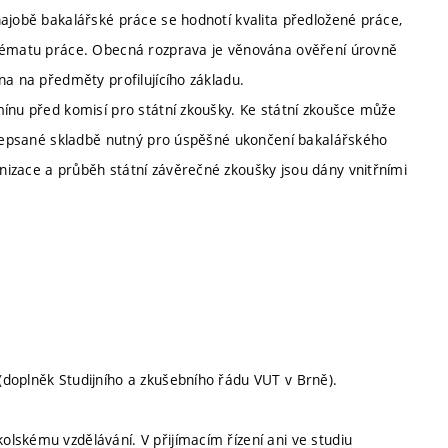
hajobě bakalářské práce se hodnotí kvalita předložené práce,
 tématu práce. Obecná rozprava je věnována ověření úrovně
na na předměty profilujícího základu.
mínu před komisí pro státní zkoušky. Ke státní zkoušce může
ředepsané skladbě nutný pro úspěšné ukončení bakalářského
izace a průběh státní závěrečné zkoušky jsou dány vnitřními
doplněk Studijního a zkušebního řádu VUT v Brně).
lskému vzdělávání. V přijímacím řízení ani ve studiu