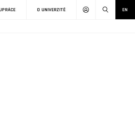
PŘIHLÁSIT
HLEDAT
UPRÁCE
O UNIVERZITĚ
EN
SE