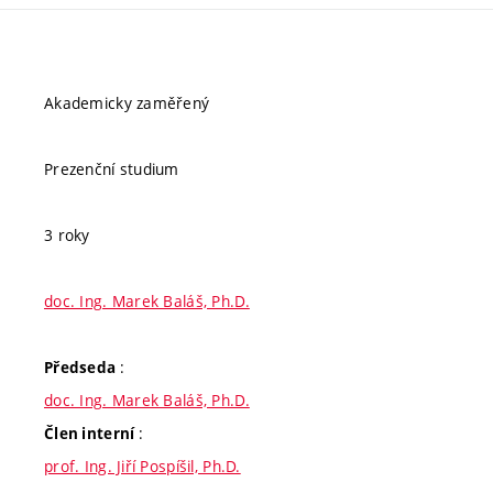
Akademicky zaměřený
Prezenční studium
3 roky
doc. Ing. Marek Baláš, Ph.D.
:
Předseda
doc. Ing. Marek Baláš, Ph.D.
:
Člen interní
prof. Ing. Jiří Pospíšil, Ph.D.