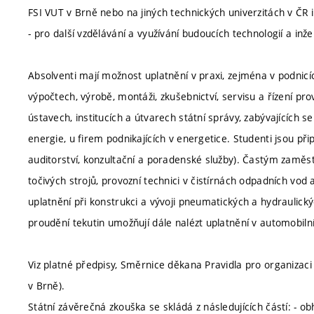
FSI VUT v Brně nebo na jiných technických univerzitách v ČR i
- pro další vzdělávání a využívání budoucích technologií a in
Absolventi mají možnost uplatnění v praxi, zejména v podnicích
výpočtech, výrobě, montáži, zkušebnictví, servisu a řízení p
ústavech, institucích a útvarech státní správy, zabývajících se
energie, u firem podnikajících v energetice. Studenti jsou p
auditorství, konzultační a poradenské služby). Častým zaměs
točivých strojů, provozní technici v čistírnách odpadních vod
uplatnění při konstrukci a vývoji pneumatických a hydraulický
proudění tekutin umožňují dále nalézt uplatnění v automobil
Viz platné předpisy, Směrnice děkana Pravidla pro organizaci
v Brně).
Státní závěrečná zkouška se skládá z následujících částí: - 