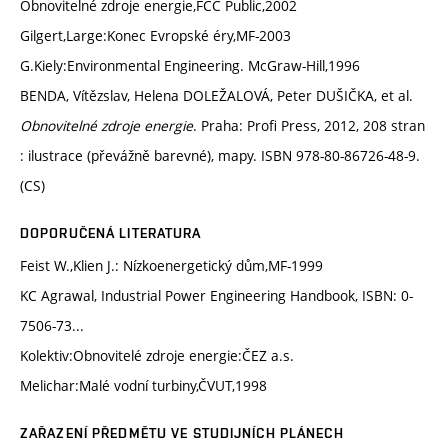
Obnovitelné zdroje energie,FCC Public,2002
Gilgert,Large:Konec Evropské éry,MF-2003
G.Kiely:Environmental Engineering. McGraw-Hill,1996
BENDA, Vítězslav, Helena DOLEŽALOVÁ, Peter DUŠIČKA, et al.
Obnovitelné zdroje energie
. Praha: Profi Press, 2012, 208 stran
: ilustrace (převážně barevné), mapy. ISBN 978-80-86726-48-9.
(CS)
DOPORUČENÁ LITERATURA
Feist W.,Klien J.: Nízkoenergetický dům,MF-1999
KC Agrawal, Industrial Power Engineering Handbook, ISBN: 0-
7506-73...
Kolektiv:Obnovitelé zdroje energie:ČEZ a.s.
Melichar:Malé vodní turbiny,ČVUT,1998
ZAŘAZENÍ PŘEDMĚTU VE STUDIJNÍCH PLÁNECH