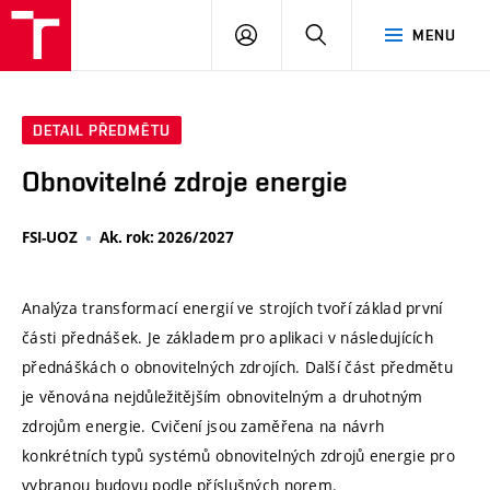
VUT
PŘIHLÁSIT
HLEDAT
MENU
SE
DETAIL PŘEDMĚTU
Obnovitelné zdroje energie
FSI-UOZ
Ak. rok: 2026/2027
Analýza transformací energií ve strojích tvoří základ první
části přednášek. Je základem pro aplikaci v následujících
přednáškách o obnovitelných zdrojích. Další část předmětu
je věnována nejdůležitějším obnovitelným a druhotným
zdrojům energie. Cvičení jsou zaměřena na návrh
konkrétních typů systémů obnovitelných zdrojů energie pro
vybranou budovu podle příslušných norem.