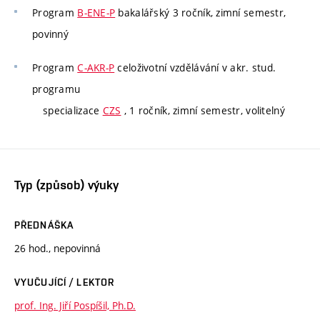
Program
B-ENE-P
bakalářský 3 ročník, zimní semestr,
povinný
Program
C-AKR-P
celoživotní vzdělávání v akr. stud.
programu
specializace
CZS
, 1 ročník, zimní semestr, volitelný
Typ (způsob) výuky
PŘEDNÁŠKA
26 hod., nepovinná
VYUČUJÍCÍ / LEKTOR
prof. Ing. Jiří Pospíšil, Ph.D.