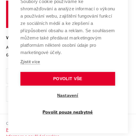
Spolupráce se školami
Soubory cookie používáme ke
Vysoké
Výzkumné infrastruktury
shromažďování a analýze informací o výkonu
Udržitelná univerzita
učení
Služby univerzity
Transfer znalostí
a používání webu, zajištění fungování funkcí
technické
Podnikavá univerzita / ContriBUTe
Mezinárodní dohody
ze sociálních médií a ke zlepšení a
Open Science
v
Bezpečná univerzita
přizpůsobení obsahu a reklam. Se souhlasem
Univerzitní sítě
Brně
Projekty
můžeme také předávat marketingovým
VYSOKÉ UČENÍ TECHNICKÉ V BRNĚ
Vyznamenání
platformám některé osobní údaje pro
Projekty ze strukturálních fondů
Antonínská 548/1
www.vut.cz
marketingové účely.
Organizační struktura
602 00 Brno
vut@vutbr.cz
Specifický výzkum
Zjistit více
Úřední deska
Ochrana osobních údajů
POVOLIT VŠE
(externí
Pracovní příležitosti
Nastavení
odkaz)
Podpora a rozvoj zaměstnanců a studujících
Povolit pouze nezbytné
Rovné příležitosti
Copyright © 2026 VUT
Sociální bezpečí
Prohlášení o přístupnosti
HR Award
Informace o používání cookies