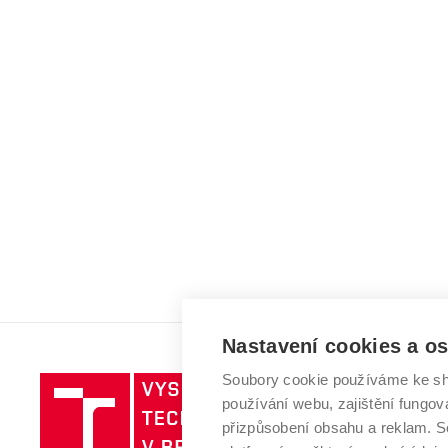
Nastavení cookies a o
Soubory cookie používáme ke sh
Vysoké
používání webu, zajištění fungová
učení
přizpůsobení obsahu a reklam.
technické