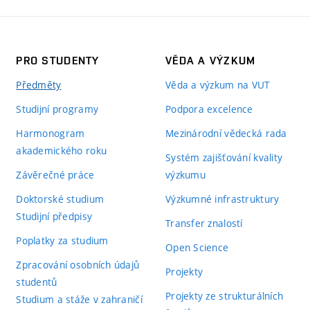
PRO STUDENTY
VĚDA A VÝZKUM
Předměty
Věda a výzkum na VUT
Studijní programy
Podpora excelence
Harmonogram
Mezinárodní vědecká rada
akademického roku
Systém zajišťování kvality
Závěrečné práce
výzkumu
Doktorské studium
Výzkumné infrastruktury
Studijní předpisy
Transfer znalostí
Poplatky za studium
Open Science
Zpracování osobních údajů
Projekty
studentů
Projekty ze strukturálních
Studium a stáže v zahraničí