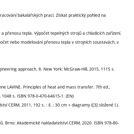
cování bakalářských prací. Získat praktický pohled na
 přenosu tepla. Výpočet tepelných strojů a chladicích zařízení.
ýpočet nebo modelování přenosu tepla v strojních soustavách, v
neering approach. 8. New York: McGraw-Hill, 2015, 1115 s.
 LAVINE. Principles of heat and mass transfer. 7th ed.,
ii, 1048 s. ISBN 978-0-470-64615-1. (EN)
 CERM, 2011, 192 s. : il. ; 30 cm + diagramy ([3] složené l.).
dů. Brno: Akademické nakladatelství CERM, 2020. ISBN 978-80-