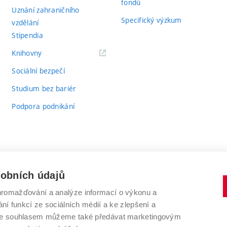
fondů
Uznání zahraničního
Specifický výzkum
vzdělání
Stipendia
(externí
Knihovny
odkaz)
Sociální bezpečí
Studium bez bariér
Podpora podnikání
sobních údajů
romažďování a analýze informací o výkonu a
VYSOKÉ UČENÍ TECHNICKÉ V BRNĚ
ní funkcí ze sociálních médií a ke zlepšení a
Antonínská 548/1
www.vut.cz
 Se souhlasem můžeme také předávat marketingovým
602 00 Brno
vut@vutbr.cz