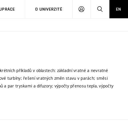
PŘIHLÁSIT
HLEDAT
UPRÁCE
O UNIVERZITĚ
EN
SE
étních příkladů v oblastech: základní vratné a nevratné
ové turbíny; řešení vratných změn stavu v parách; směsi
ů a par tryskami a difuzory; výpočty přenosu tepla, výpočty