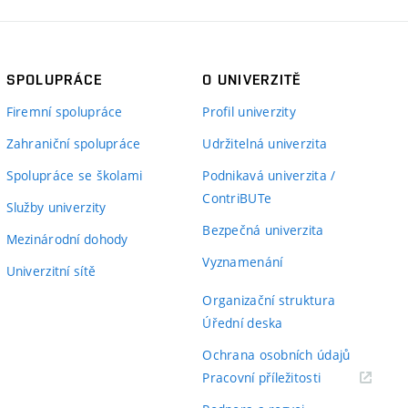
SPOLUPRÁCE
O UNIVERZITĚ
Firemní spolupráce
Profil univerzity
Zahraniční spolupráce
Udržitelná univerzita
Spolupráce se školami
Podnikavá univerzita /
ContriBUTe
Služby univerzity
Bezpečná univerzita
Mezinárodní dohody
Vyznamenání
Univerzitní sítě
Organizační struktura
Úřední deska
Ochrana osobních údajů
(externí
Pracovní příležitosti
odkaz)