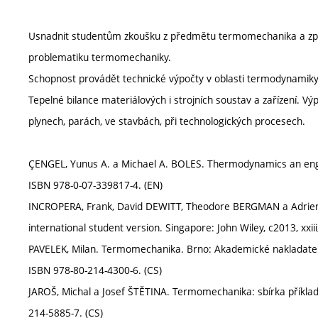
Usnadnit studentům zkoušku z předmětu termomechanika a zpra
problematiku termomechaniky.
Schopnost provádět technické výpočty v oblasti termodynamiky a
Tepelné bilance materiálových i strojních soustav a zařízení. V
plynech, parách, ve stavbách, při technologických procesech.
ÇENGEL, Yunus A. a Michael A. BOLES. Thermodynamics an engi
ISBN 978-0-07-339817-4. (EN)
INCROPERA, Frank, David DEWITT, Theodore BERGMAN a Adrienne
international student version. Singapore: John Wiley, c2013, xxi
PAVELEK, Milan. Termomechanika. Brno: Akademické nakladatelství
ISBN 978-80-214-4300-6. (CS)
JAROŠ, Michal a Josef ŠTĚTINA. Termomechanika: sbírka příkla
214-5885-7. (CS)