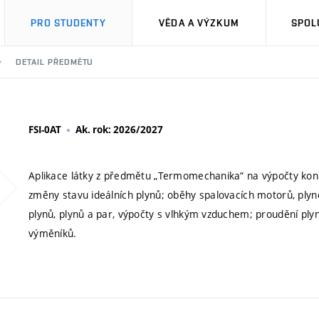
PRO STUDENTY
VĚDA A VÝZKUM
SPOL
DETAIL PŘEDMĚTU
FSI-0AT
Ak. rok: 2026/2027
Aplikace látky z předmětu „Termomechanika“ na výpočty konkr
změny stavu ideálních plynů; oběhy spalovacích motorů, plyn
plynů, plynů a par, výpočty s vlhkým vzduchem; proudění plyn
výměníků.