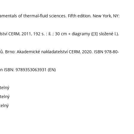
ntals of thermal-fluid sciences. Fifth edition. New York, NY:
 CERM, 2011, 192 s. : il. ; 30 cm + diagramy ([3] složené l.).
dů. Brno: Akademické nakladatelství CERM, 2020. ISBN 978-80-
on ISBN: 9789353063931 (EN)
telný
telný
telný