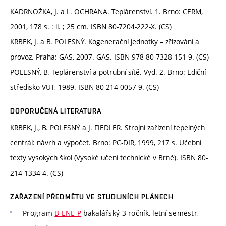
KADRNOŽKA, J. a L. OCHRANA. Teplárenství. 1. Brno: CERM,
2001, 178 s. : il. ; 25 cm. ISBN 80-7204-222-X. (CS)
KRBEK, J. a B. POLESNÝ. Kogenerační jednotky – zřizování a
provoz. Praha: GAS, 2007. GAS. ISBN 978-80-7328-151-9. (CS)
POLESNÝ, B. Teplárenství a potrubní sítě. Vyd. 2. Brno: Ediční
středisko VUT, 1989. ISBN 80-214-0057-9. (CS)
DOPORUČENÁ LITERATURA
KRBEK, J., B. POLESNÝ a J. FIEDLER. Strojní zařízení tepelných
centrál: návrh a výpočet. Brno: PC-DIR, 1999, 217 s. Učební
texty vysokých škol (Vysoké učení technické v Brně). ISBN 80-
214-1334-4. (CS)
ZAŘAZENÍ PŘEDMĚTU VE STUDIJNÍCH PLÁNECH
Program
B-ENE-P
bakalářský 3 ročník, letní semestr,