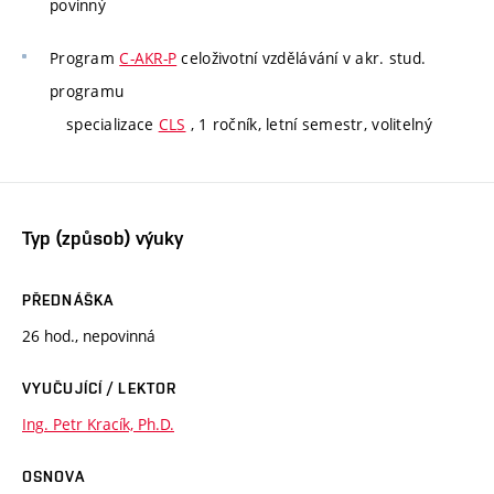
povinný
Program
C-AKR-P
celoživotní vzdělávání v akr. stud.
programu
specializace
CLS
, 1 ročník, letní semestr, volitelný
Typ (způsob) výuky
PŘEDNÁŠKA
26 hod., nepovinná
VYUČUJÍCÍ / LEKTOR
Ing. Petr Kracík, Ph.D.
OSNOVA