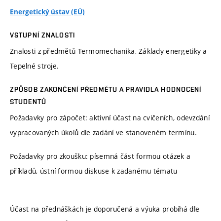
Energetický ústav (EÚ)
VSTUPNÍ ZNALOSTI
Znalosti z předmětů Termomechanika, Základy energetiky a
Tepelné stroje.
ZPŮSOB ZAKONČENÍ PŘEDMĚTU A PRAVIDLA HODNOCENÍ
STUDENTŮ
Požadavky pro zápočet: aktivní účast na cvičeních, odevzdání
vypracovaných úkolů dle zadání ve stanoveném termínu.
Požadavky pro zkoušku: písemná část formou otázek a
příkladů, ústní formou diskuse k zadanému tématu
Účast na přednáškách je doporučená a výuka probíhá dle