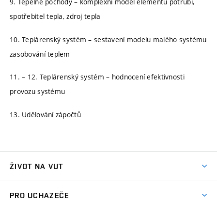
9. Tepelné pochody – komplexní model elementu potrubí,
spotřebitel tepla, zdroj tepla
10. Teplárenský systém – sestavení modelu malého systému
zasobování teplem
11. – 12. Teplárenský systém – hodnocení efektivnosti
provozu systému
13. Udělování zápočtů
ŽIVOT NA VUT
Atmosféra VUT
PRO UCHAZEČE
Prostory školy
Proč na VUT