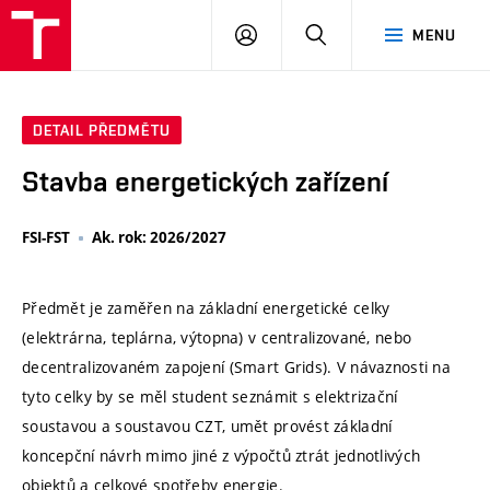
VUT
PŘIHLÁSIT
HLEDAT
MENU
SE
DETAIL PŘEDMĚTU
Stavba energetických zařízení
FSI-FST
Ak. rok: 2026/2027
Předmět je zaměřen na základní energetické celky
(elektrárna, teplárna, výtopna) v centralizované, nebo
decentralizovaném zapojení (Smart Grids). V návaznosti na
tyto celky by se měl student seznámit s elektrizační
soustavou a soustavou CZT, umět provést základní
koncepční návrh mimo jiné z výpočtů ztrát jednotlivých
objektů a celkové spotřeby energie.