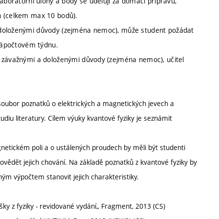
laboratorní úlohy a body se udělují za domácí přípravu,
h (celkem max 10 bodů).
 doloženými důvody (zejména nemoc), může student požádat
 zápočtovém týdnu.
a závažnými a doloženými důvody (zejména nemoc), učitel
soubor poznatků o elektrických a magnetických jevech a
tudiu literatury. Cílem výuky kvantové fyziky je seznámit
netickém poli a o ustálených proudech by měli být studenti
vědět jejich chování. Na základě poznatků z kvantové fyziky by
hým výpočtem stanovit jejich charakteristiky.
 z fyziky - revidované vydání,, Fragment, 2013 (CS)