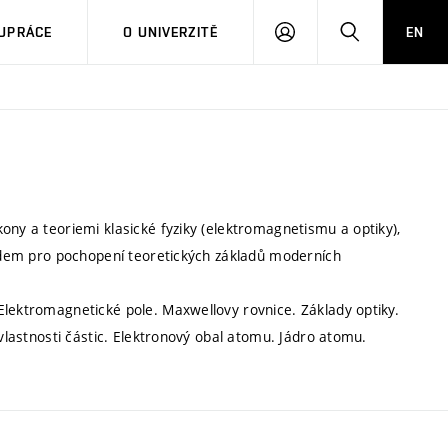
PŘIHLÁSIT
HLEDAT
UPRÁCE
O UNIVERZITĚ
EN
SE
ony a teoriemi klasické fyziky (elektromagnetismu a optiky),
kladem pro pochopení teoretických základů moderních
Elektromagnetické pole. Maxwellovy rovnice. Základy optiky.
 vlastnosti částic. Elektronový obal atomu. Jádro atomu.