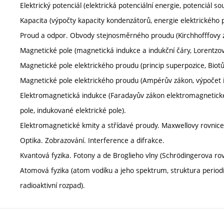
Elektrický potenciál (elektrická potenciální energie, potenciál so
Kapacita (výpočty kapacity kondenzátorů, energie elektrického po
Proud a odpor. Obvody stejnosměrného proudu (Kirchhofffovy 
Magnetické pole (magnetická indukce a indukční čáry, Lorentzo
Magnetické pole elektrického proudu (princip superpozice, Biot
Magnetické pole elektrického proudu (Ampérův zákon, výpočet 
Elektromagnetická indukce (Faradayův zákon elektromagnetické
pole, indukované elektrické pole).
Elektromagnetické kmity a střídavé proudy. Maxwellovy rovnice
Optika. Zobrazování. Interference a difrakce.
Kvantová fyzika. Fotony a de Broglieho vlny (Schrödingerova rov
Atomová fyzika (atom vodíku a jeho spektrum, struktura periodi
radioaktivní rozpad).