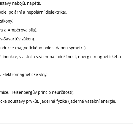
ustavy nábojů, napětí).
le, polární a nepolární dielektrika).
zákony).
va a Ampérova síla).
ův-Savartův zákon).
indukce magnetického pole s danou symetrií).
 indukce, vlastní a vzájemná indukčnost, energie magnetického
. Elektromagnetické vlny.
nice, Heisenbergův princip neurčitosti).
cké soustavy prvků). Jaderná fyzika (jaderná vazební energie,