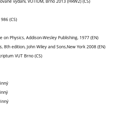
racované vydání, VUTIUM, Brno 2013 (HRW2) (CS)
1986 (CS)
on Physics, Addison-Wesley Publishing, 1977 (EN)
s, 8th edition, John Wiley and Sons,New York 2008 (EN)
skriptum VUT Brno (CS)
vinný
inný
vinný