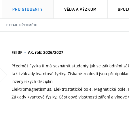
PRO STUDENTY
VĚDA A VÝZKUM
SPOL
DETAIL PŘEDMĚTU
FSI-3F
Ak. rok: 2026/2027
Předmět Fyzika II má seznámit studenty jak se základními zák
tak i základy kvantové fyziky. Získané znalosti jsou předpo
inženýrských disciplin.
Elektromagnetismus. Elektrostatické pole. Magnetické pole. 
Základy kvantové fyziky. Částicové vlastnosti záření a vlnové