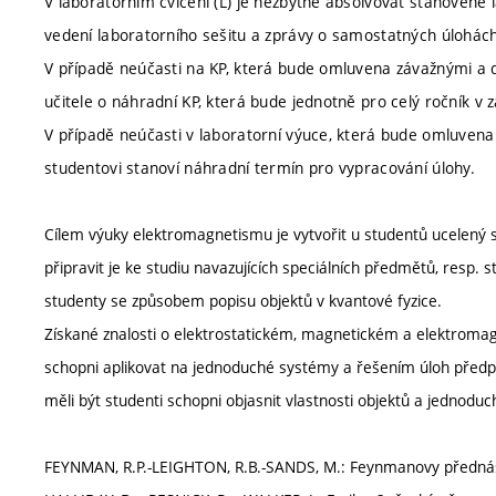
V laboratorním cvičení (L) je nezbytné absolvovat stanovené 
vedení laboratorního sešitu a zprávy o samostatných úlohác
V případě neúčasti na KP, která bude omluvena závažnými a
učitele o náhradní KP, která bude jednotně pro celý ročník v
V případě neúčasti v laboratorní výuce, která bude omluven
studentovi stanoví náhradní termín pro vypracování úlohy.
Cílem výuky elektromagnetismu je vytvořit u studentů ucelený 
připravit je ke studiu navazujících speciálních předmětů, resp. s
studenty se způsobem popisu objektů v kvantové fyzice.
Získané znalosti o elektrostatickém, magnetickém a elektromag
schopni aplikovat na jednoduché systémy a řešením úloh předpo
měli být studenti schopni objasnit vlastnosti objektů a jednoduc
FEYNMAN, R.P.-LEIGHTON, R.B.-SANDS, M.: Feynmanovy přednášky