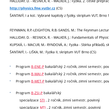
HALLIDAY, D. - RESNICK, R. - WALKER, J.: Fyzika, 2. české přep
(CS)
http://physics.fme.vutbr.cz
ŠANTAVÝ, I a kol.: Vybrané kapitoly z fyziky, skriptum VUT, Brno 
FEYNMAN, R.P.-LEIGHTON, R.B.-SANDS, M.: The Feynman Lecture 
HALLIDAY, D. - RESNICK, R. - WALKER, J.: Fundamentals of Physic
KUPSKÁ, I.- MACUR, M.- RYNDOVÁ, A.: Fyzika - Sbírka příkladů, 
ŠANTAVÝ, I.- LIŠKA, M.: Fyzika II, skriptum VUT Brno (CS)
Program
B-ENE-P
bakalářský 2 ročník, zimní semestr, po
Program
B-MAI-P
bakalářský 2 ročník, zimní semestr, pov
Program
B-MET-P
bakalářský 2 ročník, zimní semestr, po
Program
B-ZSI-P
bakalářský
specializace
STI
, 2 ročník, zimní semestr, povinný
specializace
MTI
, 2 ročník, zimní semestr, povinný