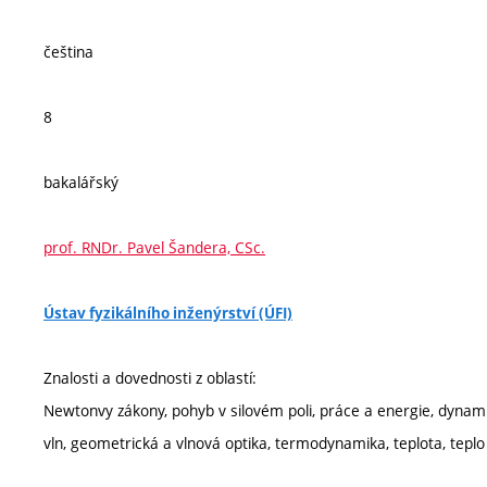
čeština
8
bakalářský
prof. RNDr. Pavel Šandera, CSc.
Ústav fyzikálního inženýrství (ÚFI)
Znalosti a dovednosti z oblastí:
Newtonvy zákony, pohyb v silovém poli, práce a energie, dynamik
vln, geometrická a vlnová optika, termodynamika, teplota, tepl