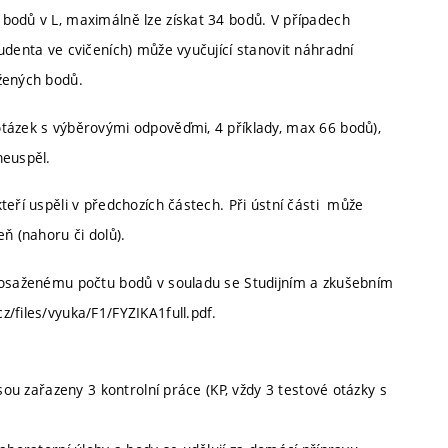
bodů v L, maximálně lze získat 34 bodů. V případech
udenta ve cvičeních) může vyučující stanovit náhradní
žených bodů.
otázek s výběrovými odpověďmi, 4 příklady, max 66 bodů),
neuspěl.
teří uspěli v předchozích částech. Při ústní části může
ň (nahoru či dolů).
 dosaženému počtu bodů v souladu se Studijním a zkušebním
/files/vyuka/F1/FYZIKA1full.pdf.
sou zařazeny 3 kontrolní práce (KP, vždy 3 testové otázky s