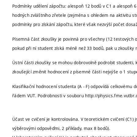
Podmínky udělení zápočtu: alespoň 12 bodů v C1 a alespoň 6 
hodných zvláštního zřetele (zejména s ohledem na aktivitu st
podmínky pro získání zápočtu, které však nezvýší počet dosa
Písemná část zkoušky je povinná pro všechny (12 testových 
pokud při ní student získá méně než 33 bodů, pak u zkoušky 
Ústní části zkoušky se mohou dobrovolně podrobit studenti, k
zkoušející změnit hodnocení z písemné části nejvýše o 1 stupe
Klasifikační hodnocení studenta (A - F) odpovídá celkovému
řádem VUT. Podrobnosti v souboru http://physics.fme.vutbr.cz
Účast ve cvičení je kontrolována. V teoretickém cvičení (C1) j
výběrovými odpověďmi, 2 příklady, max 8 bodů).