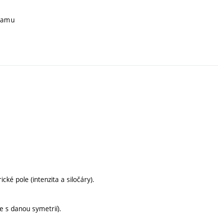
gramu
ké pole (intenzita a siločáry).
e s danou symetrií).