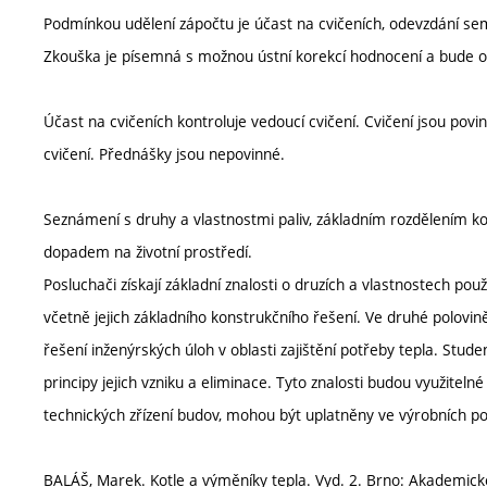
Podmínkou udělení zápočtu je účast na cvičeních, odevzdání sem
Zkouška je písemná s možnou ústní korekcí hodnocení a bude ově
Účast na cvičeních kontroluje vedoucí cvičení. Cvičení jsou p
cvičení. Přednášky jsou nepovinné.
Seznámení s druhy a vlastnostmi paliv, základním rozdělením kotl
dopadem na životní prostředí.
Posluchači získají základní znalosti o druzích a vlastnostech pou
včetně jejich základního konstrukčního řešení. Ve druhé polov
řešení inženýrských úloh v oblasti zajištění potřeby tepla. Stud
principy jejich vzniku a eliminace. Tyto znalosti budou využitelné
technických zřízení budov, mohou být uplatněny ve výrobních pod
BALÁŠ, Marek. Kotle a výměníky tepla. Vyd. 2. Brno: Akademick