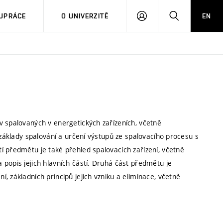
PŘIHLÁSIT
HLEDAT
UPRÁCE
O UNIVERZITĚ
EN
SE
v spalovaných v energetických zařízeních, včetně
 základy spalování a určení výstupů ze spalovacího procesu s
í předmětu je také přehled spalovacích zařízení, včetně
popis jejich hlavních částí. Druhá část předmětu je
, základních principů jejich vzniku a eliminace, včetně