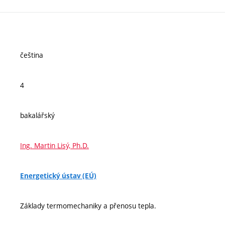
čeština
4
bakalářský
Ing. Martin Lisý, Ph.D.
Energetický ústav (EÚ)
Základy termomechaniky a přenosu tepla.