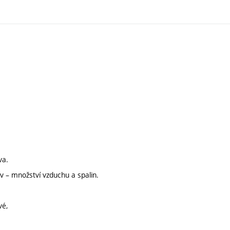
va.
v – množství vzduchu a spalin.
vé,