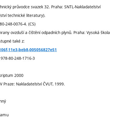
echnický průvodce svazek 32. Praha: SNTL-Nakladatelství
tví technické literatury).
 80-248-0076-4. (CS)
any ovzduší a čištění odpadních plynů. Praha: Vysoká škola
tupné také z:
106f-11e3-beb8-005056827e51
BN 978-80-248-1716-3
skriptum 2000
V Praze: Nakladatelství ČVUT, 1999.
inný
gramu