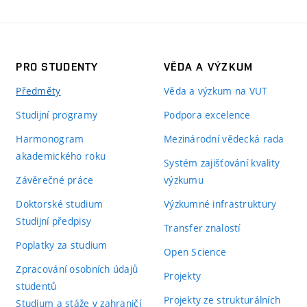
PRO STUDENTY
VĚDA A VÝZKUM
Předměty
Věda a výzkum na VUT
Studijní programy
Podpora excelence
Harmonogram
Mezinárodní vědecká rada
akademického roku
Systém zajišťování kvality
Závěrečné práce
výzkumu
Doktorské studium
Výzkumné infrastruktury
Studijní předpisy
Transfer znalostí
Poplatky za studium
Open Science
Zpracování osobních údajů
Projekty
studentů
Projekty ze strukturálních
Studium a stáže v zahraničí