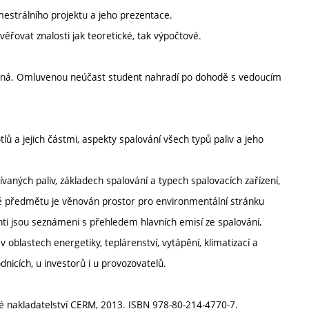
estrálního projektu a jeho prezentace.
řovat znalosti jak teoretické, tak výpočtové.
ovinná. Omluvenou neúčast student nahradí po dohodě s vedoucím
ů a jejich částmi, aspekty spalování všech typů paliv a jeho
žívaných paliv, základech spalování a typech spalovacích zařízení,
ině předmětu je věnován prostor pro environmentální stránku
enti jsou seznámeni s přehledem hlavních emisí ze spalování,
 v oblastech energetiky, teplárenství, vytápění, klimatizací a
nicích, u investorů i u provozovatelů.
é nakladatelství CERM, 2013. ISBN 978-80-214-4770-7.