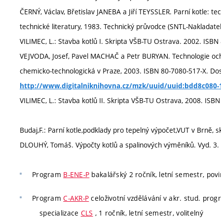
ČERNÝ, Václav, Břetislav JANEBA a Jiří TEYSSLER. Parní kotle: t
technické literatury, 1983. Technický průvodce (SNTL-Nakladatels
VILIMEC, L.: Stavba kotlů I. Skripta VŠB-TU Ostrava. 2002. ISBN
VEJVODA, Josef, Pavel MACHAČ a Petr BURYAN. Technologie ochr
chemicko-technologická v Praze, 2003. ISBN 80-7080-517-X. Dos
http://www.digitalniknihovna.cz/mzk/uuid/uuid:bdd8c080-
VILIMEC, L.: Stavba kotlů II. Skripta VŠB-TU Ostrava, 2008. IS
Budaj,F.: Parní kotle,podklady pro tepelný výpočet,VUT v Brně, 
DLOUHÝ, Tomáš. Výpočty kotlů a spalinových výměníků. Vyd. 3. 
Program
B-ENE-P
bakalářský 2 ročník, letní semestr, pov
Program
C-AKR-P
celoživotní vzdělávání v akr. stud. pro
specializace
CLS
, 1 ročník, letní semestr, volitelný