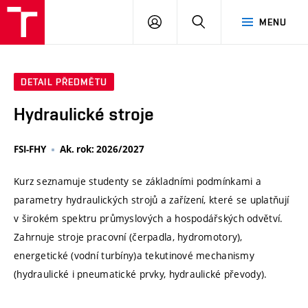
VUT
PŘIHLÁSIT
HLEDAT
MENU
SE
DETAIL PŘEDMĚTU
Hydraulické stroje
FSI-FHY
Ak. rok: 2026/2027
Kurz seznamuje studenty se základními podmínkami a
parametry hydraulických strojů a zařízení, které se uplatňují
v širokém spektru průmyslových a hospodářských odvětví.
Zahrnuje stroje pracovní (čerpadla, hydromotory),
energetické (vodní turbíny)a tekutinové mechanismy
(hydraulické i pneumatické prvky, hydraulické převody).