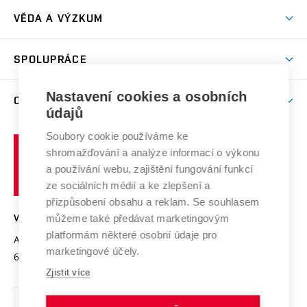
Předměty
Studijní předpisy
Studium a stáže v zahraničí
Stipendia
Dny otevřených dveří
VĚDA A VÝZKUM
Sport na VUT
(externí
Studijní programy
Poplatky za studium
Uznání zahraničního vzdělání
Knihovny
Aktivity pro juniory
Studentský život
odkaz)
Věda a výzkum na VUT
Harmonogram akademického roku
Zpracování osobních údajů studentů
Sociální bezpečí
SPOLUPRÁCE
Celoživotní vzdělávání
Brno
Podpora excelence
Závěrečné práce
Studium bez bariér
Zpracování osobních údajů uchazečů o studium
Firemní spolupráce
Mezinárodní vědecká rada
Nastavení cookies a osobních
O UNIVERZITĚ
Doktorské studium
Podpora podnikání
E-přihláška
údajů
Zahraniční spolupráce
Systém zajišťování kvality výzkumu
Profil univerzity
Spolupráce se školami
Soubory cookie používáme ke
Vysoké
Výzkumné infrastruktury
shromažďování a analýze informací o výkonu
Udržitelná univerzita
učení
Služby univerzity
Transfer znalostí
a používání webu, zajištění fungování funkcí
technické
Podnikavá univerzita / ContriBUTe
Mezinárodní dohody
ze sociálních médií a ke zlepšení a
Open Science
v
Bezpečná univerzita
přizpůsobení obsahu a reklam. Se souhlasem
Univerzitní sítě
Brně
Projekty
můžeme také předávat marketingovým
VYSOKÉ UČENÍ TECHNICKÉ V BRNĚ
Vyznamenání
platformám některé osobní údaje pro
Projekty ze strukturálních fondů
Antonínská 548/1
www.vut.cz
marketingové účely.
Organizační struktura
602 00 Brno
vut@vutbr.cz
Specifický výzkum
Zjistit více
Úřední deska