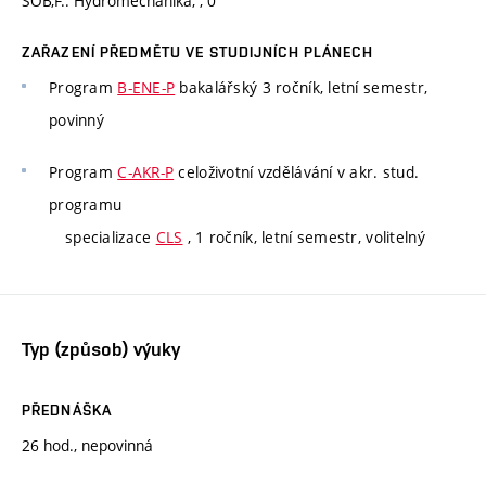
ŠOB,F.: Hydromechanika, , 0
ZAŘAZENÍ PŘEDMĚTU VE STUDIJNÍCH PLÁNECH
Program
B-ENE-P
bakalářský 3 ročník, letní semestr,
povinný
Program
C-AKR-P
celoživotní vzdělávání v akr. stud.
programu
specializace
CLS
, 1 ročník, letní semestr, volitelný
Typ (způsob) výuky
PŘEDNÁŠKA
26 hod., nepovinná