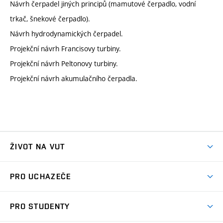
Návrh čerpadel jiných principů (mamutové čerpadlo, vodní
trkač, šnekové čerpadlo).
Návrh hydrodynamických čerpadel.
Projekční návrh Francisovy turbiny.
Projekční návrh Peltonovy turbiny.
Projekční návrh akumulačního čerpadla.
ŽIVOT NA VUT
Atmosféra VUT
PRO UCHAZEČE
Prostory školy
Proč na VUT
Koleje
PRO STUDENTY
Studijní programy
Stravování