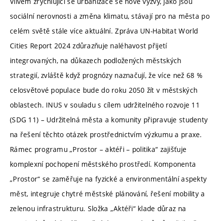
Vlivem zrychlující se urbanizace se nové výzvy, jako jsou
sociální nerovnosti a změna klimatu, stávají pro na města po
celém světě stále více aktuální. Zpráva UN-Habitat World
Cities Report 2024 zdůrazňuje naléhavost přijetí
integrovaných, na důkazech podložených městských
strategií, zvláště když prognózy naznačují, že více než 68 %
celosvětové populace bude do roku 2050 žít v městských
oblastech. INUS v souladu s cílem udržitelného rozvoje 11
(SDG 11) – Udržitelná města a komunity připravuje studenty
na řešení těchto otázek prostřednictvím výzkumu a praxe.
Rámec programu „Prostor – aktéři – politika“ zajišťuje
komplexní pochopení městského prostředí. Komponenta
„Prostor“ se zaměřuje na fyzické a environmentální aspekty
měst, integruje chytré městské plánování, řešení mobility a
zelenou infrastrukturu. Složka „Aktéři“ klade důraz na