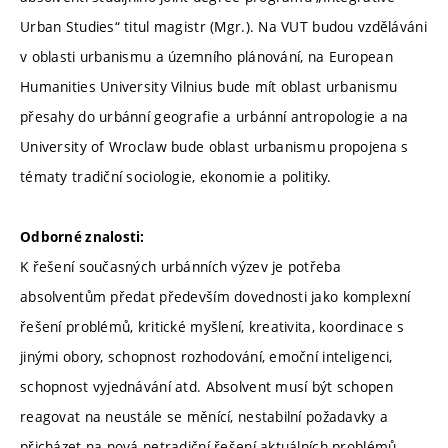
Urban Studies“ titul magistr (Mgr.). Na VUT budou vzděláváni
v oblasti urbanismu a územního plánování, na European
Humanities University Vilnius bude mít oblast urbanismu
přesahy do urbánní geografie a urbánní antropologie a na
University of Wroclaw bude oblast urbanismu propojena s
tématy tradiční sociologie, ekonomie a politiky.
Odborné znalosti:
K řešení současných urbánních výzev je potřeba
absolventům předat především dovednosti jako komplexní
řešení problémů, kritické myšlení, kreativita, koordinace s
jinými obory, schopnost rozhodování, emoční inteligenci,
schopnost vyjednávání atd. Absolvent musí být schopen
reagovat na neustále se měnící, nestabilní požadavky a
přicházet na nová netradiční řešení aktuálních problémů.