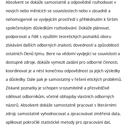
Absolvent se dokáže samostatně a odpovědně rozhodovat v
nových nebo měnících se souvislostech nebo v zásadně a
nehomogenně se vyvíjejícím prostředí s přihlédnutím k širším
společenským důsledkům rozhodování. Dokáže plánovat,
podporovat a řídit s využitím teoretických poznatků oboru
získávání dalších odborných znalostí, dovedností a způsobilostí
ostatních členů týmu. Bere na vědomí vyvíjející se souvislosti a
dostupné zdroje, dokáže vymezit zadání pro odborné činnosti,
koordinovat je a nést konečnou odpovědnost za jejich výsledky
a důsledky. Dále pak je samostatný v řešení etických problémů.
Získané poznatky je schopen srozumitelně a přesvědčivě
sdělovat odborníkům, včetně obhajoby vlastních odborných
názorů. Absolvent dokáže samostatně pracovat s literárními
zdroji, samostatně vyhodnocovat a zpracovávat změřená data,
aplikovat pokročilé statistické metody pro zpracování dat,