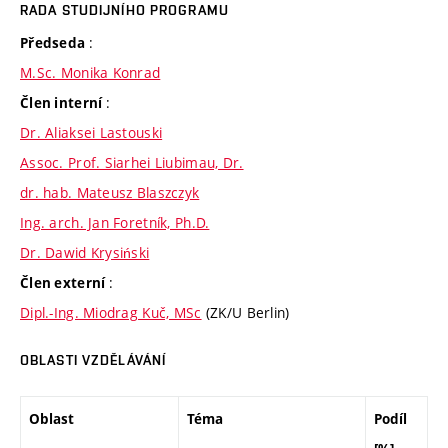
RADA STUDIJNÍHO PROGRAMU
:
Předseda
M.Sc. Monika Konrad
:
Člen interní
Dr. Aliaksei Lastouski
Assoc. Prof. Siarhei Liubimau, Dr.
dr. hab. Mateusz Blaszczyk
Ing. arch. Jan Foretník, Ph.D.
Dr. Dawid Krysiński
:
Člen externí
Dipl.-Ing. Miodrag Kuč, MSc
(ZK/U Berlin)
OBLASTI VZDĚLÁVÁNÍ
Oblast
Téma
Podíl