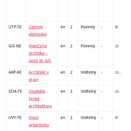
1
I
UTP-TE
Územní
en
2
Povinný
-
kl
S
plánování
GIS-NE
Výpočetní
en
2
Povinný
-
zá
C
technika –
úvod do GIS
ARP-KE
Architekt v
en
2
Volitelný
-
zá,zk
S
praxi
SOA-TE
Soudobá
en
2
Volitelný
-
zá
P
česká
E
architektura
UVY-TE
Vývoj
en
2
Volitelný
-
kl
S
urbanismu
S