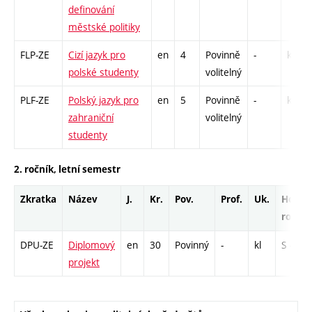
definování
městské politiky
FLP-ZE
Cizí jazyk pro
en
4
Povinně
-
kl
polské studenty
volitelný
PLF-ZE
Polský jazyk pro
en
5
Povinně
-
kl
zahraniční
volitelný
studenty
2. ročník, letní semestr
Zkratka
Název
J.
Kr.
Pov.
Prof.
Uk.
Hod.
rozsa
DPU-ZE
Diplomový
en
30
Povinný
-
kl
S - 120
projekt