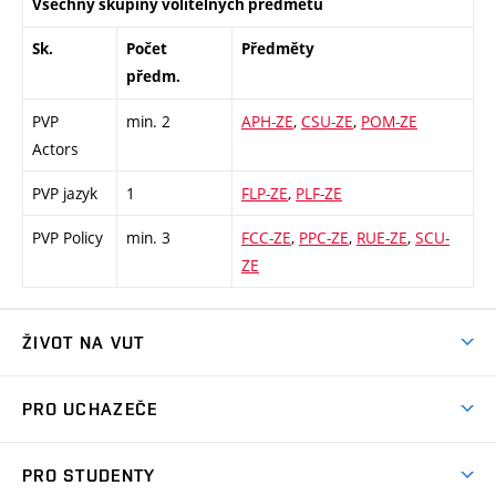
Všechny skupiny volitelných předmětů
Sk.
Počet
Předměty
předm.
PVP
min. 2
APH-ZE
,
CSU-ZE
,
POM-ZE
Actors
PVP jazyk
1
FLP-ZE
,
PLF-ZE
PVP Policy
min. 3
FCC-ZE
,
PPC-ZE
,
RUE-ZE
,
SCU-
ZE
ŽIVOT NA VUT
Atmosféra VUT
PRO UCHAZEČE
Prostory školy
Proč na VUT
Koleje
PRO STUDENTY
Studijní programy