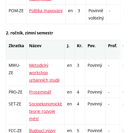
POM-ZE
Politika mapování
en
3
Povinně
-
kl
volitelný
2. ročník, zimní semestr
Zkratka
Název
J.
Kr.
Pov.
Prof.
Uk.
MWU-
Metodický
en
3
Povinný
-
zk
ZE
workshop
urbánních studií
PRO-ZE
Proseminář
en
4
Povinný
-
kl
SET-ZE
Socioekonomické
en
4
Povinný
-
zk
teorie rozvoje
měst
FCC-ZE
Budoucí výzvy
en
5
Povinně
-
kl