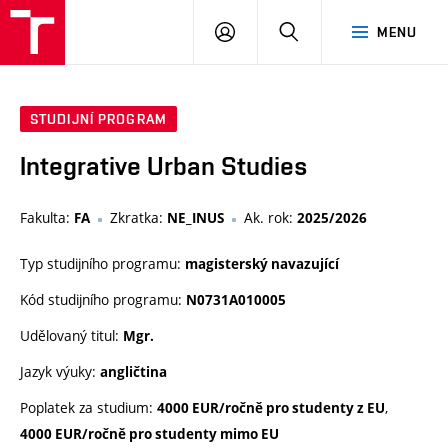
VUT
PŘIHLÁSIT
HLEDAT
MENU
SE
STUDIJNÍ PROGRAM
Integrative Urban Studies
Fakulta:
Zkratka:
Ak. rok:
FA
NE_INUS
2025/2026
Typ studijního programu:
magisterský navazující
Kód studijního programu:
N0731A010005
Udělovaný titul:
Mgr.
Jazyk výuky:
angličtina
Poplatek za studium:
,
4000 EUR/ročně pro studenty z EU
4000 EUR/ročně pro studenty mimo EU