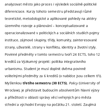
analyzovat město jako proces i výsledek sociálně-politické
diferenciace. Kurzy tohoto semestru představují různé
teoretické, metodologické a aplikované pohledy na aktéry
územního rozvoje a plánování – konceptualizované a
operacionalizované v politických a sociálních studiích pojmy
instituce, zájmové skupiny, třídy, komunity, zainteresované
strany, uživatelé, strany v konfliktu, identity a životní styly.
Povinné předměty v tomto semestru tvoří 24 ECTS, toho 12
kreditů za Výzkumný projekt: politika integrativního
urbanismu. Student je musí doplnit dvěma povinně
volitelnými předměty za 6 kreditů (v nabídce jsou celkem tři).
Myšlenkou
,
Policy
(University of
třetího semestru (30 ECTS)
Wroclaw), je představit budoucím absolventům hlavní výzvy
a příležitosti v oblasti správy věcí veřejných pro města
střední a východní Evropy na počátku 21. století. Zaujímá