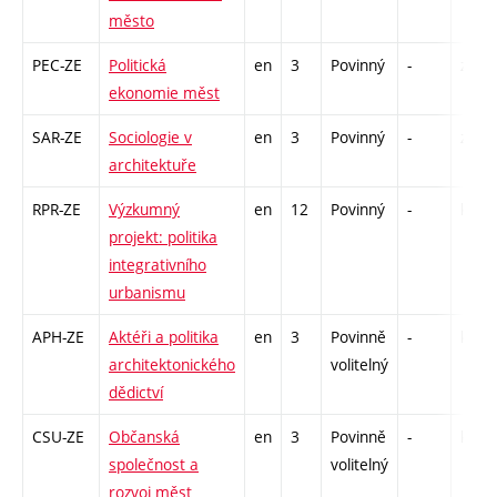
město
PEC-ZE
Politická
en
3
Povinný
-
zk
ekonomie měst
SAR-ZE
Sociologie v
en
3
Povinný
-
zk
architektuře
RPR-ZE
Výzkumný
en
12
Povinný
-
kl
projekt: politika
integrativního
urbanismu
APH-ZE
Aktéři a politika
en
3
Povinně
-
kl
architektonického
volitelný
dědictví
CSU-ZE
Občanská
en
3
Povinně
-
kl
společnost a
volitelný
rozvoj měst