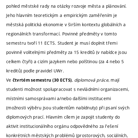
pohled městské rady na otázky rozvoje města a plánování.
Jeho hlavním teoretickým a empirickým zaměřením je
městská politická ekonomie v širším kontextu globálních a
regionálních transformací. Povinné předměty v tomto
semestru tvoří 11 ECTS. Student je musí doplnit třemi
povinně volitelnými předměty za 15 kreditů (v nabídce jsou
celkem čtyři) a cizím jazykem nebo polštinou (za 4 nebo 5
kreditů) podle pravidel UWr.
Ve
,
diplomová práce
, mají
čtvrtém semestru (30 ECTS)
studenti možnost spolupracovat s nevládními organizacemi,
místními samosprávami a/nebo dalšími institucemi
(možnosti výběru jsou studentům nabídnuty) při psaní svých
diplomových prací. Hlavním cílem je zapojit studenty do
aktivit institucionálního orgánu odpovědného za řešení
konkrétních městských problémů (prostorových, sociálních,