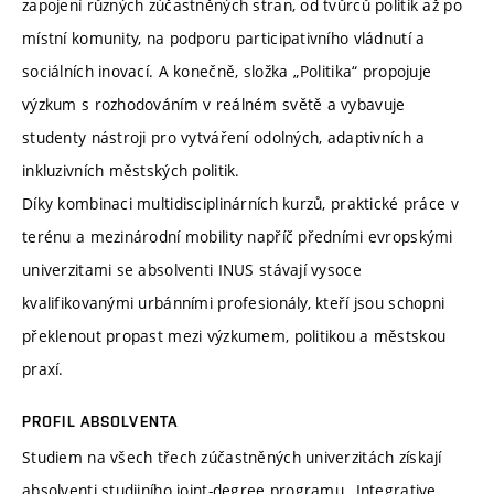
zapojení různých zúčastněných stran, od tvůrců politik až po
místní komunity, na podporu participativního vládnutí a
sociálních inovací. A konečně, složka „Politika“ propojuje
výzkum s rozhodováním v reálném světě a vybavuje
studenty nástroji pro vytváření odolných, adaptivních a
inkluzivních městských politik.
Díky kombinaci multidisciplinárních kurzů, praktické práce v
terénu a mezinárodní mobility napříč předními evropskými
univerzitami se absolventi INUS stávají vysoce
kvalifikovanými urbánními profesionály, kteří jsou schopni
překlenout propast mezi výzkumem, politikou a městskou
praxí.
PROFIL ABSOLVENTA
Studiem na všech třech zúčastněných univerzitách získají
absolventi studijního joint-degree programu „Integrative