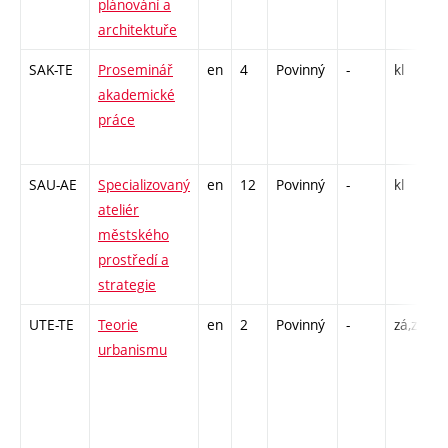
plánování a
3
architektuře
-
SAK-TE
Proseminář
en
4
Povinný
-
kl
S
akademické
S
práce
4
-
SAU-AE
Specializovaný
en
12
Povinný
-
kl
A
ateliér
/
městského
prostředí a
strategie
UTE-TE
Teorie
en
2
Povinný
-
zá,zk
P
urbanismu
S
I
1
I