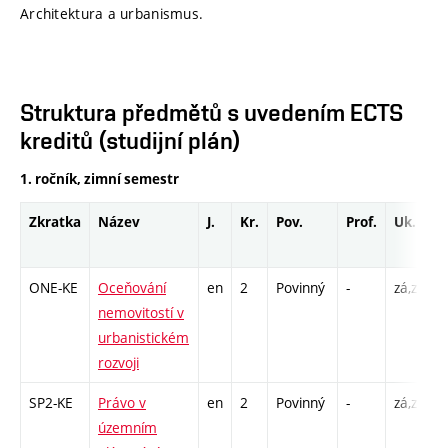
Architektura a urbanismus.
Struktura předmětů s uvedením ECTS
kreditů (studijní plán)
1. ročník, zimní semestr
Zkratka
Název
J.
Kr.
Pov.
Prof.
Uk.
ONE-KE
Oceňování
en
2
Povinný
-
zá,zk
S
nemovitostí v
urbanistickém
rozvoji
SP2-KE
Právo v
en
2
Povinný
-
zá,zk
S
územním
S