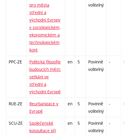
pro města
volitelný
střední a
východní Evropy
v sociologickém,
ekonomickém a
technologickém
kont
PPC-ZE
Politická filozofie
en
5
Povinně
-
kl
budoucích měst:
volitelný
setkání ve
střední a
východní Evropě
RUE-ZE
Reurbanizace v
en
5
Povinně
-
kl
Evropě
volitelný
SCU-ZE
Společenské
en
5
Povinně
-
kl
konzultace při
volitelný