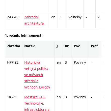
1
-
ZAA-TE
Zahradní
en
3
Volitelný
-
kl
S
architektura
1. ročník, letní semestr
Zkratka
Název
J.
Kr.
Pov.
Prof.
Uk.
HPP-ZE
Historická
en
3
Povinný
-
zk
veřejná politika
ve městech
střední a
východní Evropy
TIC-ZE
Městské STS:
en
3
Povinný
-
kl
Technologie,
infrastruktura a