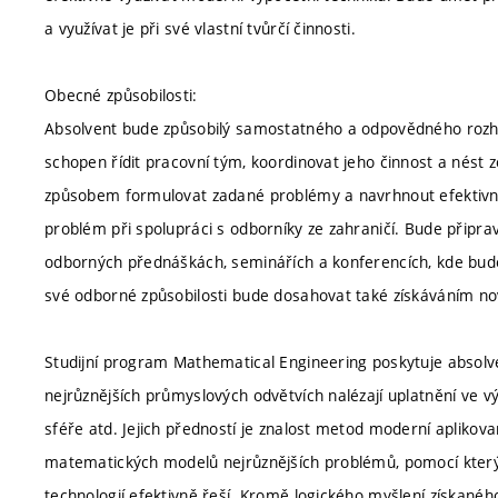
a využívat je při své vlastní tvůrčí činnosti.
Obecné způsobilosti:
Absolvent bude způsobilý samostatného a odpovědného rozho
schopen řídit pracovní tým, koordinovat jeho činnost a nést
způsobem formulovat zadané problémy a navrhnout efektivní
problém při spolupráci s odborníky ze zahraničí. Bude připr
odborných přednáškách, seminářích a konferencích, kde bude 
své odborné způsobilosti bude dosahovat také získáváním no
Studijní program Mathematical Engineering poskytuje absol
nejrůznějších průmyslových odvětvích nalézají uplatnění ve výz
sféře atd. Jejich předností je znalost metod moderní aplikov
matematických modelů nejrůznějších problémů, pomocí kter
technologií efektivně řeší. Kromě logického myšlení získan