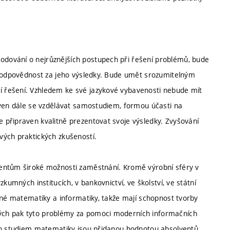
dování o nejrůznějších postupech při řešení problémů, bude
 zodpovědnost za jeho výsledky. Bude umět srozumitelným
 řešení. Vzhledem ke své jazykové vybavenosti nebude mít
aven dále se vzdělávat samostudiem, formou účasti na
připraven kvalitně prezentovat svoje výsledky. Zvyšování
vých praktických zkušeností.
ventům široké možnosti zaměstnání. Kromě výrobní sféry v
kumných institucích, v bankovnictví, ve školství, ve státní
ané matematiky a informatiky, takže mají schopnost tvorby
ých pak tyto problémy za pomoci moderních informačních
ého studiem matematiky jsou přidanou hodnotou absolventů