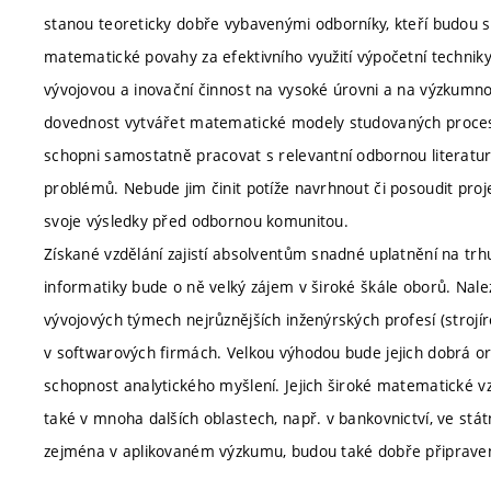
stanou teoreticky dobře vybavenými odborníky, kteří budou s
matematické povahy za efektivního využití výpočetní techniky
vývojovou a inovační činnost na vysoké úrovni a na výzkumnou 
dovednost vytvářet matematické modely studovaných procesů
schopni samostatně pracovat s relevantní odbornou literatur
problémů. Nebude jim činit potíže navrhnout či posoudit proje
svoje výsledky před odbornou komunitou.
Získané vzdělání zajistí absolventům snadné uplatnění na tr
informatiky bude o ně velký zájem v široké škále oborů. Nale
vývojových týmech nejrůznějších inženýrských profesí (strojíre
v softwarových firmách. Velkou výhodou bude jejich dobrá or
schopnost analytického myšlení. Jejich široké matematické vz
také v mnoha dalších oblastech, např. v bankovnictví, ve stát
zejména v aplikovaném výzkumu, budou také dobře připraven