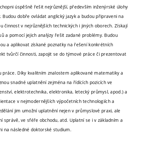
chopni úspěšně řešit nejrůznější, především inženýrské úlohy
. Budou dobře ovládat anglický jazyk a budou připraveni na
činnost v nejrůznějších technických i jiných oborech. Získají
 a pomocí jejich analýzy řešit zadané problémy. Budou
ou a aplikovat získané poznatky na řešení konkrétních
kt tvůrčí činnosti, zapojit se do týmové práce či prezentovat
hu práce. Díky kvalitním znalostem aplikované matematiky a
znou snadné uplatnění zejména na řídících pozicích ve
nství, elektrotechnika, elektronika, letecký průmysl, apod.) a
ientace v nejmodernějších výpočetních technologiích a
dělání jim umožní uplatnění nejen v průmyslové praxi, ale
ní správě, ve sféře obchodu, atd. Uplatní se i v základním a
i na následné doktorské studium.