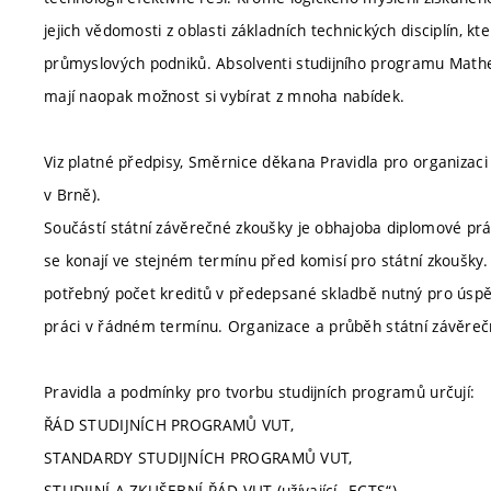
jejich vědomosti z oblasti základních technických disciplín, kt
průmyslových podniků. Absolventi studijního programu Mathem
mají naopak možnost si vybírat z mnoha nabídek.
Viz platné předpisy, Směrnice děkana Pravidla pro organizaci
v Brně).
Součástí státní závěrečné zkoušky je obhajoba diplomové pr
se konají ve stejném termínu před komisí pro státní zkoušky. 
potřebný počet kreditů v předepsané skladbě nutný pro úsp
práci v řádném termínu. Organizace a průběh státní závěreč
Pravidla a podmínky pro tvorbu studijních programů určují:
ŘÁD STUDIJNÍCH PROGRAMŮ VUT,
STANDARDY STUDIJNÍCH PROGRAMŮ VUT,
STUDIJNÍ A ZKUŠEBNÍ ŘÁD VUT (užívající „ECTS“),