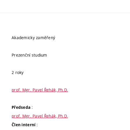
Akademicky zaměřený
Prezenční studium
2 roky
prof. Mgr. Pavel Řehák, Ph.D.
:
Předseda
prof. Mgr. Pavel Řehák, Ph.D.
:
Člen interní