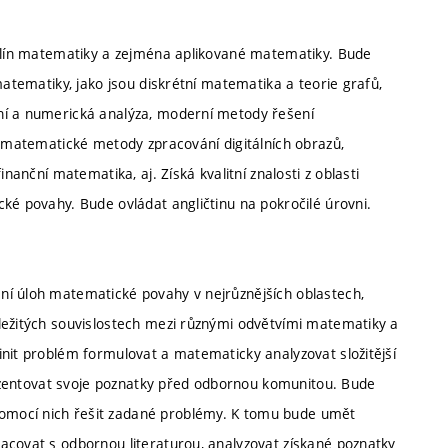
iplín matematiky a zejména aplikované matematiky. Bude
matematiky, jako jsou diskrétní matematika a teorie grafů,
ní a numerická analýza, moderní metody řešení
, matematické metody zpracování digitálních obrazů,
nanční matematika, aj. Získá kvalitní znalosti z oblasti
ké povahy. Bude ovládat angličtinu na pokročilé úrovni.
ní úloh matematické povahy v nejrůznějších oblastech,
ležitých souvislostech mezi různými odvětvími matematiky a
init problém formulovat a matematicky analyzovat složitější
prezentovat svoje poznatky před odbornou komunitou. Bude
omocí nich řešit zadané problémy. K tomu bude umět
acovat s odbornou literaturou, analyzovat získané poznatky