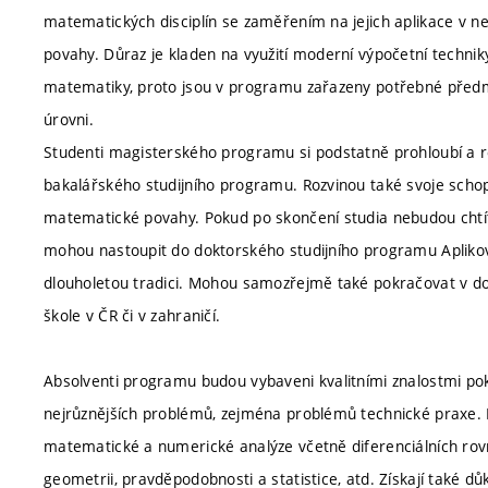
matematických disciplín se zaměřením na jejich aplikace v n
povahy. Důraz je kladen na využití moderní výpočetní techni
matematiky, proto jsou v programu zařazeny potřebné předmět
úrovni.
Studenti magisterského programu si podstatně prohloubí a ro
bakalářského studijního programu. Rozvinou také svoje schop
matematické povahy. Pokud po skončení studia nebudou chtít 
mohou nastoupit do doktorského studijního programu Apliko
dlouholetou tradici. Mohou samozřejmě také pokračovat v d
škole v ČR či v zahraničí.
Absolventi programu budou vybaveni kvalitními znalostmi pok
nejrůznějších problémů, zejména problémů technické praxe.
matematické a numerické analýze včetně diferenciálních rovnic
geometrii, pravděpodobnosti a statistice, atd. Získají také d