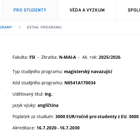
PRO STUDENTY
VĚDA A VÝZKUM
SPOL
OGRAMY
DETAIL PROGRAMU
Fakulta:
Zkratka:
Ak. rok:
FSI
N-MAI-A
2025/2026
Typ studijního programu:
magisterský navazující
Kód studijního programu:
N0541A170034
Udělovaný titul:
Ing.
Jazyk výuky:
angličtina
Poplatek za studium:
,
3000 EUR/ročně pro studenty z EU
3000
Akreditace:
16.7.2020 - 16.7.2030