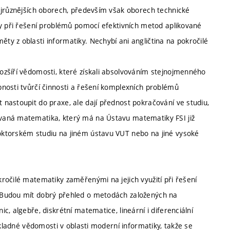
ejrůznějších oborech, především však oborech technické
ky při řešení problémů pomocí efektivních metod aplikované
y z oblasti informatiky. Nechybí ani angličtina na pokročilé
zšíří vědomosti, které získali absolvováním stejnojmenného
nosti tvůrčí činnosti a řešení komplexních problémů
nastoupit do praxe, ale dají přednost pokračování ve studiu,
vaná matematika, který má na Ústavu matematiky FSI již
oktorském studiu na jiném ústavu VUT nebo na jiné vysoké
ročilé matematiky zaměřenými na jejich využití při řešení
 Budou mít dobrý přehled o metodách založených na
, algebře, diskrétní matematice, lineární i diferenciální
ůkladné vědomosti v oblasti moderní informatiky, takže se