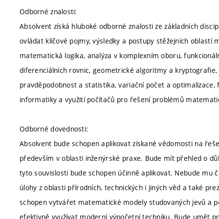
Odborné znalosti:
Absolvent získá hluboké odborné znalosti ze základních disc
ovládat klíčové pojmy, výsledky a postupy stěžejních oblastí 
matematická logika, analýza v komplexním oboru, funkcionál
diferenciálních rovnic, geometrické algoritmy a kryptografie
pravděpodobnost a statistika, variační počet a optimalizace, fi
informatiky a využití počítačů pro řešení problémů matematic
Odborné dovednosti:
Absolvent bude schopen aplikovat získané vědomosti na řeše
především v oblasti inženýrské praxe. Bude mít přehled o dů
tyto souvislosti bude schopen účinně aplikovat. Nebude mu č
úlohy z oblasti přírodních, technických i jiných věd a také 
schopen vytvářet matematické modely studovaných jevů a p
efektivně využívat moderní výpočetní techniku. Bude umět pr