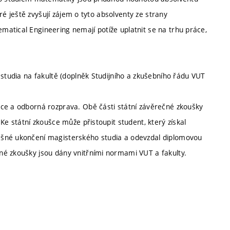
eré ještě zvyšují zájem o tyto absolventy ze strany
atical Engineering nemají potíže uplatnit se na trhu práce,
 studia na fakultě (doplněk Studijního a zkušebního řádu VUT
áce a odborná rozprava. Obě části státní závěrečné zkoušky
Ke státní zkoušce může přistoupit student, který získal
ěšné ukončení magisterského studia a odevzdal diplomovou
né zkoušky jsou dány vnitřními normami VUT a fakulty.