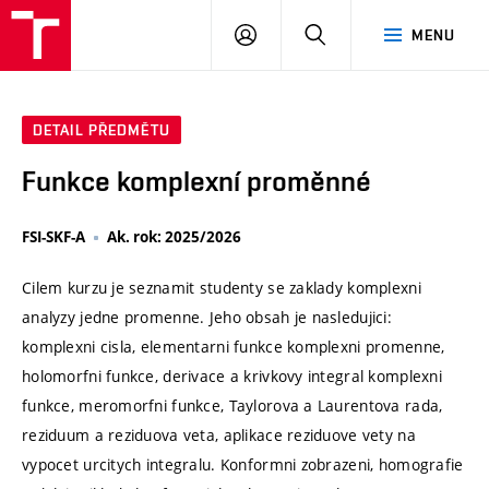
VUT
PŘIHLÁSIT
HLEDAT
MENU
SE
DETAIL PŘEDMĚTU
Funkce komplexní proměnné
FSI-SKF-A
Ak. rok: 2025/2026
Cilem kurzu je seznamit studenty se zaklady komplexni
analyzy jedne promenne. Jeho obsah je nasledujici:
komplexni cisla, elementarni funkce komplexni promenne,
holomorfni funkce, derivace a krivkovy integral komplexni
funkce, meromorfni funkce, Taylorova a Laurentova rada,
reziduum a reziduova veta, aplikace reziduove vety na
vypocet urcitych integralu. Konformni zobrazeni, homografie