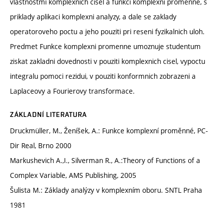
vlastnostmi komplexnich cisel a funkci komplexni promenne, s
priklady aplikaci komplexni analyzy, a dale se zaklady
operatoroveho poctu a jeho pouziti pri reseni fyzikalnich uloh.
Predmet Funkce komplexni promenne umoznuje studentum
ziskat zakladni dovednosti v pouziti komplexnich cisel, vypoctu
integralu pomoci rezidui, v pouziti konformnich zobrazeni a
Laplaceovy a Fourierovy transformace.
ZÁKLADNÍ LITERATURA
Druckmüller, M., Ženíšek, A.: Funkce komplexní proměnné, PC-
Dir Real, Brno 2000
Markushevich A.,I., Silverman R., A.:Theory of Functions of a
Complex Variable, AMS Publishing, 2005
Šulista M.: Základy analýzy v komplexním oboru. SNTL Praha
1981