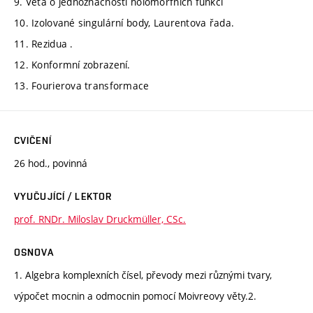
9. Věta o jednoznačnosti holomorfních funkcí
10. Izolované singulární body, Laurentova řada.
11. Rezidua .
12. Konformní zobrazení.
13. Fourierova transformace
CVIČENÍ
26 hod., povinná
VYUČUJÍCÍ / LEKTOR
prof. RNDr. Miloslav Druckmüller, CSc.
OSNOVA
1. Algebra komplexních čísel, převody mezi různými tvary,
výpočet mocnin a odmocnin pomocí Moivreovy věty.2.