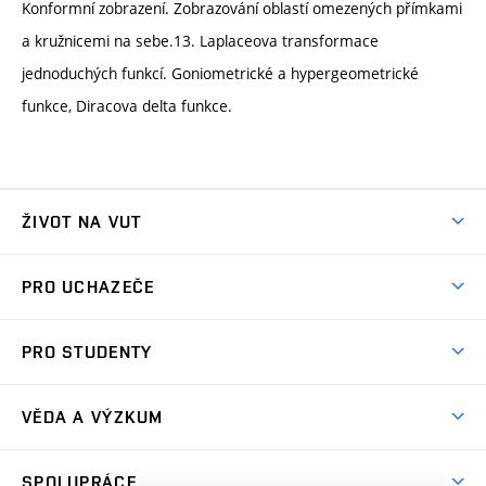
Konformní zobrazení. Zobrazování oblastí omezených přímkami
a kružnicemi na sebe.13. Laplaceova transformace
jednoduchých funkcí. Goniometrické a hypergeometrické
funkce, Diracova delta funkce.
ŽIVOT NA VUT
Atmosféra VUT
PRO UCHAZEČE
Prostory školy
Proč na VUT
Koleje
PRO STUDENTY
Studijní programy
Stravování
Předměty
Studijní předpisy
Studium a stáže v zahraničí
Stipendia
Dny otevřených dveří
VĚDA A VÝZKUM
Sport na VUT
(externí
Studijní programy
Poplatky za studium
Uznání zahraničního vzdělání
Knihovny
Aktivity pro juniory
Studentský život
odkaz)
Věda a výzkum na VUT
Harmonogram akademického roku
Zpracování osobních údajů studentů
Sociální bezpečí
SPOLUPRÁCE
Celoživotní vzdělávání