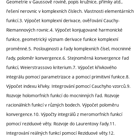
Geometrie v Gaussově rovině, popis kružnice, přímky atd.,
řešení nerovnic v komplexních číslech. Vlastnosti elementárních
funkcí.3. Výpočet komplexní derivace, ověřování Cauchy-
Riemannových rovnic.4. Výpočet konjugované harmonické
funkce, geometrický význam derivace funkce komplexní
proměnné.5. Posloupnosti a řady komplexních čísel, mocninné
řady, poloměr konvergence.6. Stejnoměrná konvergence řad
funkcí, Weierstrassovo kriterium.7. Výpočet křivkového
integrálu pomocí parametrizace a pomocí primitivní funkce.8.
Výpočet indexu křivky. Integrování pomocí Cauchyho vzorců.9.
Rozvoje holomorfních funkcí do mocninných řad. Rozvoje
racionálních funkcí v různých bodech. Výpočet poloměru
konvergence.10. Výpočty integrálů z meromorfních funkcí
pomocí reziduové věty. Rozvoje do Laurentovy řady.11.
Integrování reálných funkcí pomocí Reziduové věty.12.