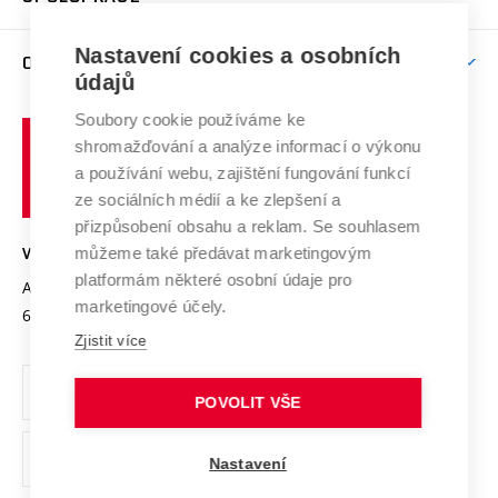
Brno
Podpora excelence
Závěrečné práce
Studium bez bariér
Zpracování osobních údajů uchazečů o studium
Firemní spolupráce
Mezinárodní vědecká rada
Nastavení cookies a osobních
O UNIVERZITĚ
Doktorské studium
Podpora podnikání
E-přihláška
údajů
Zahraniční spolupráce
Systém zajišťování kvality výzkumu
Profil univerzity
Spolupráce se školami
Soubory cookie používáme ke
Vysoké
Výzkumné infrastruktury
shromažďování a analýze informací o výkonu
Udržitelná univerzita
učení
Služby univerzity
Transfer znalostí
a používání webu, zajištění fungování funkcí
technické
Podnikavá univerzita / ContriBUTe
Mezinárodní dohody
ze sociálních médií a ke zlepšení a
Open Science
v
Bezpečná univerzita
přizpůsobení obsahu a reklam. Se souhlasem
Univerzitní sítě
Brně
Projekty
můžeme také předávat marketingovým
VYSOKÉ UČENÍ TECHNICKÉ V BRNĚ
Vyznamenání
platformám některé osobní údaje pro
Projekty ze strukturálních fondů
Antonínská 548/1
www.vut.cz
marketingové účely.
Organizační struktura
602 00 Brno
vut@vutbr.cz
Specifický výzkum
Zjistit více
Úřední deska
Ochrana osobních údajů
POVOLIT VŠE
(externí
Pracovní příležitosti
Nastavení
odkaz)
Podpora a rozvoj zaměstnanců a studujících