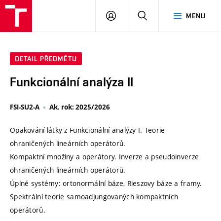
VUT
PŘIHLÁSIT
HLEDAT
MENU
SE
DETAIL PŘEDMĚTU
Funkcionální analýza II
FSI-SU2-A
Ak. rok: 2025/2026
Opakování látky z Funkcionální analýzy I. Teorie
ohraničených lineárních operátorů.
Kompaktní množiny a operátory. Inverze a pseudoinverze
ohraničených lineárních operátorů.
Úplné systémy: ortonormální báze, Rieszovy báze a framy.
Spektrální teorie samoadjungovaných kompaktních
operátorů.