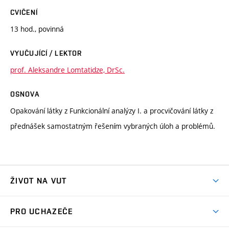
CVIČENÍ
13 hod., povinná
VYUČUJÍCÍ / LEKTOR
prof. Aleksandre Lomtatidze, DrSc.
OSNOVA
Opakování látky z Funkcionální analýzy I. a procvičování látky z
přednášek samostatným řešením vybraných úloh a problémů.
ŽIVOT NA VUT
Atmosféra VUT
PRO UCHAZEČE
Prostory školy