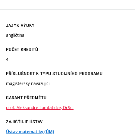
JAZYK VÝUKY
angličtina
POČET KREDITŮ
4
PŘÍSLUŠNOST K TYPU STUDIJNÍHO PROGRAMU
magisterský navazující
GARANT PŘEDMĚTU
prof. Aleksandre Lomtatidze, DrSc.
ZAJIŠŤUJE ÚSTAV
Ústav matematiky (ÚM)