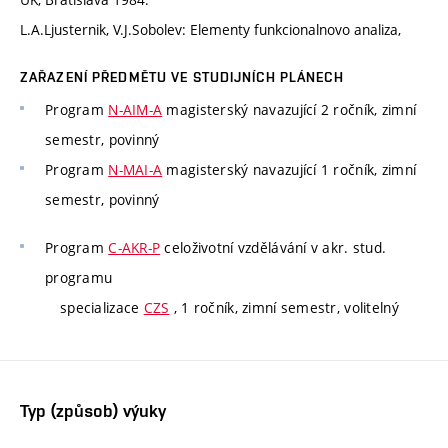
L.A.Ljusternik, V.J.Sobolev: Elementy funkcionalnovo analiza,
ZAŘAZENÍ PŘEDMĚTU VE STUDIJNÍCH PLÁNECH
Program
N-AIM-A
magisterský navazující 2 ročník, zimní
semestr, povinný
Program
N-MAI-A
magisterský navazující 1 ročník, zimní
semestr, povinný
Program
C-AKR-P
celoživotní vzdělávání v akr. stud.
programu
specializace
CZS
, 1 ročník, zimní semestr, volitelný
Typ (způsob) výuky