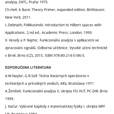
analýzy, SNTL, Praha 1975.
Ch.Heil: A Basis Theory Primer, expanded edition, Birkhäuser,
New York, 2011.
L.Debnath, P.Mikusinski: Introduction to Hilbert spaces with
Applications. 2-nd ed., Academic Press, London, 1999.
V. Veselý a P. Rajmic. Funkcionálnı́ analýza s aplikacemi ve
zpracovánı́ signálů. Odborná učebnice. Vysoké učenı́ technické
v Brně, Brno (CZ), 2015. ISBN 978-80-214-5186-5.
DOPORUČENÁ LITERATURA
A.W.Naylor, G.R.Sell: Teória lineárnych operátorov v
technických a prírodných vedách, Alfa, Bratislava 1971
A.Ženíšek: Funkcionální analýza II, skripta FSI VUT, PC-DIR, Brno
1999.
J. Kačur: Vybrané kapitoly z matematickej fyziky I, skripta MFF
UK, Bratislava 1984.