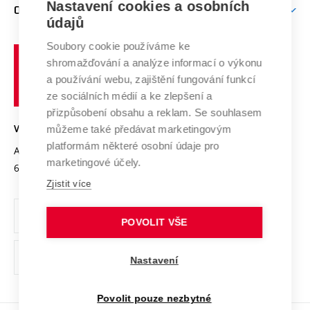
Mezinárodní vědecká rada
Nastavení cookies a osobních
O UNIVERZITĚ
Doktorské studium
Podpora podnikání
E-přihláška
údajů
Zahraniční spolupráce
Systém zajišťování kvality výzkumu
Profil univerzity
Spolupráce se školami
Soubory cookie používáme ke
Vysoké
Výzkumné infrastruktury
shromažďování a analýze informací o výkonu
Udržitelná univerzita
učení
Služby univerzity
Transfer znalostí
a používání webu, zajištění fungování funkcí
technické
Podnikavá univerzita / ContriBUTe
Mezinárodní dohody
ze sociálních médií a ke zlepšení a
Open Science
v
Bezpečná univerzita
přizpůsobení obsahu a reklam. Se souhlasem
Univerzitní sítě
Brně
Projekty
můžeme také předávat marketingovým
VYSOKÉ UČENÍ TECHNICKÉ V BRNĚ
Vyznamenání
platformám některé osobní údaje pro
Projekty ze strukturálních fondů
Antonínská 548/1
www.vut.cz
marketingové účely.
Organizační struktura
602 00 Brno
vut@vutbr.cz
Specifický výzkum
Zjistit více
Úřední deska
Ochrana osobních údajů
POVOLIT VŠE
(externí
Pracovní příležitosti
Nastavení
odkaz)
Podpora a rozvoj zaměstnanců a studujících
Povolit pouze nezbytné
Rovné příležitosti