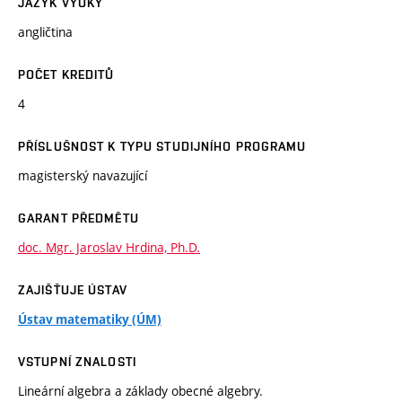
JAZYK VÝUKY
angličtina
POČET KREDITŮ
4
PŘÍSLUŠNOST K TYPU STUDIJNÍHO PROGRAMU
magisterský navazující
GARANT PŘEDMĚTU
doc. Mgr. Jaroslav Hrdina, Ph.D.
ZAJIŠŤUJE ÚSTAV
Ústav matematiky (ÚM)
VSTUPNÍ ZNALOSTI
Lineární algebra a základy obecné algebry.