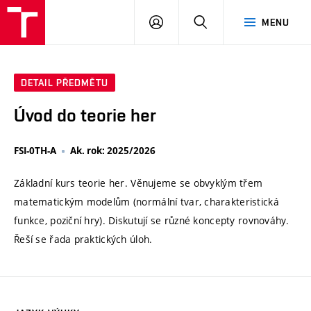
VUT
PŘIHLÁSIT
HLEDAT
MENU
SE
DETAIL PŘEDMĚTU
Úvod do teorie her
FSI-0TH-A
Ak. rok: 2025/2026
Základní kurs teorie her. Věnujeme se obvyklým třem
matematickým modelům (normální tvar, charakteristická
funkce, poziční hry). Diskutují se různé koncepty rovnováhy.
Řeší se řada praktických úloh.