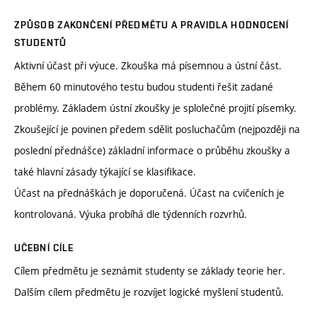
ZPŮSOB ZAKONČENÍ PŘEDMĚTU A PRAVIDLA HODNOCENÍ
STUDENTŮ
Aktivní účast při výuce. Zkouška má písemnou a ústní část.
Během 60 minutového testu budou studenti řešit zadané
problémy. Základem ústní zkoušky je splolečné projití písemky.
Zkoušející je povinen předem sdělit posluchačům (nejpozději na
poslední přednášce) základní informace o průběhu zkoušky a
také hlavní zásady týkající se klasifikace.
Účast na přednáškách je doporučená. Účast na cvičeních je
kontrolovaná. Výuka probíhá dle týdenních rozvrhů.
UČEBNÍ CÍLE
Cílem předmětu je seznámit studenty se základy teorie her.
Dalším cílem předmětu je rozvíjet logické myšlení studentů.