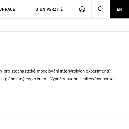
PŘIHLÁSIT
HLEDAT
UPRÁCE
O UNIVERZITĚ
EN
SE
ky pro stochastické modelování inženýrských experimentů:
, a plánovaný experiment. Výpočty budou realizovány pomocí