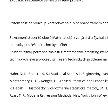
Zkouška: Prezentace semestrálníého projektu.
Přítomnost na výuce je kontrolovaná a o náhradě zameškané 
Seznámení studentů oborů Matematické inženýrství a Fyzikální
statistiky pro řešení technických úloh.
Studenti získají potřebné znalosti z matematické statistiky, kte
technických jevů a procesů při řešení technických problémů na
Hahn, G. J. - Shapiro, S. S.: Statistical Models in Engineering. 
Montgomery, D. C. - Renger, G.: Applied Statistics and Probabil
P. Hebák, J. Hustopecký: Vícerozměrné statistické metody, SNT
Ryan, T. P.: Modern Regression Methods. New York : John Wiley,