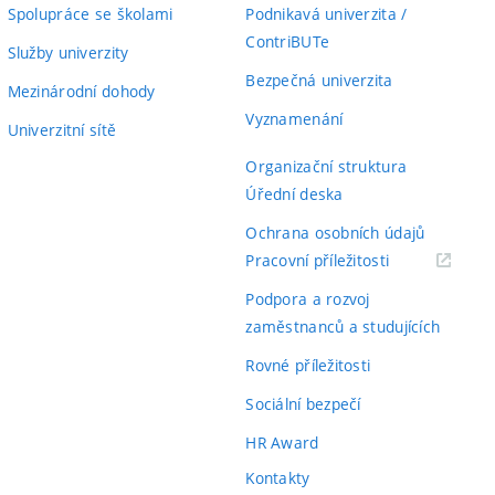
Spolupráce se školami
Podnikavá univerzita /
ContriBUTe
Služby univerzity
Bezpečná univerzita
Mezinárodní dohody
Vyznamenání
Univerzitní sítě
Organizační struktura
Úřední deska
Ochrana osobních údajů
(externí
Pracovní příležitosti
odkaz)
Podpora a rozvoj
zaměstnanců a studujících
Rovné příležitosti
Sociální bezpečí
HR Award
Kontakty