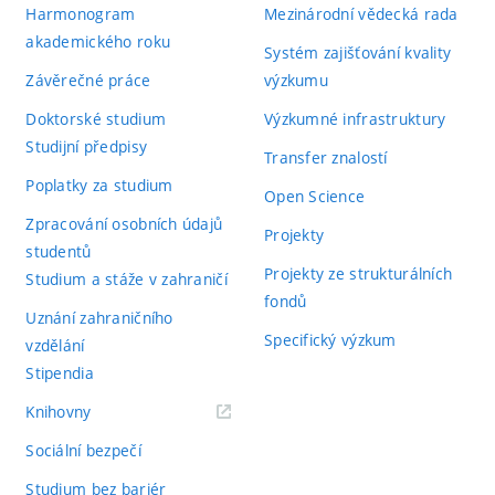
Harmonogram
Mezinárodní vědecká rada
akademického roku
Systém zajišťování kvality
Závěrečné práce
výzkumu
Doktorské studium
Výzkumné infrastruktury
Studijní předpisy
Transfer znalostí
Poplatky za studium
Open Science
Zpracování osobních údajů
Projekty
studentů
Projekty ze strukturálních
Studium a stáže v zahraničí
fondů
Uznání zahraničního
Specifický výzkum
vzdělání
Stipendia
(externí
Knihovny
odkaz)
Sociální bezpečí
Studium bez bariér