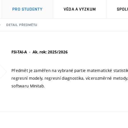
PRO STUDENTY
VĚDA A VÝZKUM
SPOL
DETAIL PŘEDMĚTU
FSI-TAI-A
Ak. rok: 2025/2026
Předmět je zaměřen na vybrané partie matematické statisti
regresní modely, regresní diagnostika, vícerozměrné metody
softwaru Minitab.