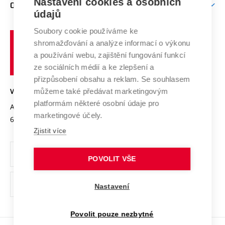
Mezinárodní vědecká rada
Nastavení cookies a osobních
O UNIVERZITĚ
Doktorské studium
Podpora podnikání
E-přihláška
údajů
Zahraniční spolupráce
Systém zajišťování kvality výzkumu
Profil univerzity
Spolupráce se školami
Soubory cookie používáme ke
Vysoké
Výzkumné infrastruktury
shromažďování a analýze informací o výkonu
Udržitelná univerzita
učení
Služby univerzity
Transfer znalostí
a používání webu, zajištění fungování funkcí
technické
Podnikavá univerzita / ContriBUTe
Mezinárodní dohody
ze sociálních médií a ke zlepšení a
Open Science
v
Bezpečná univerzita
přizpůsobení obsahu a reklam. Se souhlasem
Univerzitní sítě
Brně
Projekty
můžeme také předávat marketingovým
VYSOKÉ UČENÍ TECHNICKÉ V BRNĚ
Vyznamenání
platformám některé osobní údaje pro
Projekty ze strukturálních fondů
Antonínská 548/1
www.vut.cz
marketingové účely.
Organizační struktura
602 00 Brno
vut@vutbr.cz
Specifický výzkum
Zjistit více
Úřední deska
Ochrana osobních údajů
POVOLIT VŠE
(externí
Pracovní příležitosti
Nastavení
odkaz)
Podpora a rozvoj zaměstnanců a studujících
Povolit pouze nezbytné
Rovné příležitosti