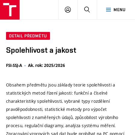
VUT
PŘIHLÁSIT
HLEDAT
MENU
SE
DETAIL PŘEDMĚTU
Spolehlivost a jakost
FSI-SSJ-A
Ak. rok: 2025/2026
Obsahem předmětu jsou základy teorie spolehlivosti a
statistických metod řízení jakosti: funkční a číselné
charakteristiky spolehlivosti, vybrané typy rozdělení
pravděpodobnosti, statistické metody pro výpočet
spolehlivosti z naměřených údajů, způsobilost výrobního
procesu, regulační diagramy, analýza systému měření.
Zpracování vzorových sad dat bude probíhat na PC pomocí