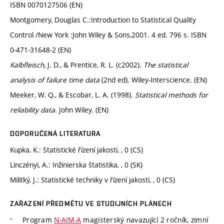
ISBN 0070127506 (EN)
Montgomery, Douglas C.:Introduction to Statistical Quality
Control /New York :John Wiley & Sons,2001. 4 ed. 796 s. ISBN
0-471-31648-2 (EN)
Kalbfleisch,
J. D., & Prentice, R. L. (c2002).
The statistical
analysis of failure time data
(2nd ed). Wiley-Interscience. (EN)
Meeker, W. Q., & Escobar, L. A. (1998).
Statistical methods for
reliability data
. John Wiley. (EN)
DOPORUČENÁ LITERATURA
Kupka, K.: Statistické řízení jakosti, , 0 (CS)
Linczényi, A.: Inžinierska štatistika, , 0 (SK)
Militký, J.: Statistické techniky v řízení jakosti, , 0 (CS)
ZAŘAZENÍ PŘEDMĚTU VE STUDIJNÍCH PLÁNECH
Program
N-AIM-A
magisterský navazující 2 ročník, zimní