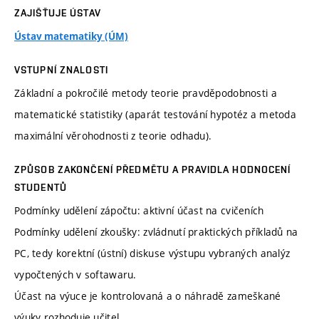
ZAJIŠŤUJE ÚSTAV
Ústav matematiky (ÚM)
VSTUPNÍ ZNALOSTI
Základní a pokročilé metody teorie pravděpodobnosti a
matematické statistiky (aparát testování hypotéz a metoda
maximální věrohodnosti z teorie odhadu).
ZPŮSOB ZAKONČENÍ PŘEDMĚTU A PRAVIDLA HODNOCENÍ
STUDENTŮ
Podmínky udělení zápočtu: aktivní účast na cvičeních
Podmínky udělení zkoušky: zvládnutí praktických příkladů na
PC, tedy korektní (ústní) diskuse výstupu vybraných analýz
vypočtených v softawaru.
Účast na výuce je kontrolovaná a o náhradě zameškané
výuky rozhoduje učitel.