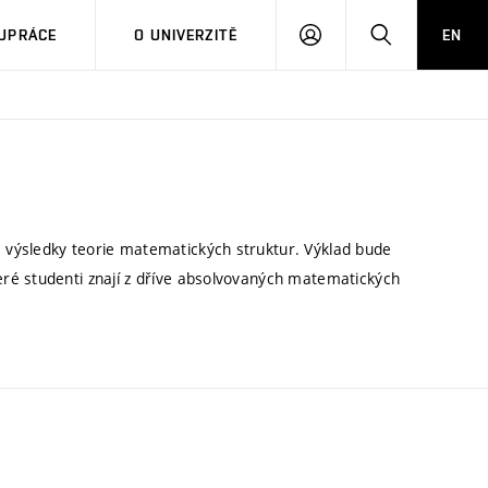
PŘIHLÁSIT
HLEDAT
UPRÁCE
O UNIVERZITĚ
EN
SE
 výsledky teorie matematických struktur. Výklad bude
ré studenti znají z dříve absolvovaných matematických