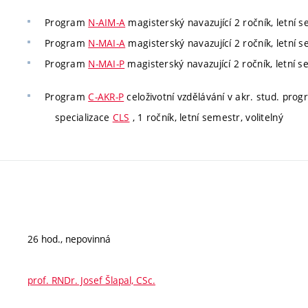
Program
N-AIM-A
magisterský navazující 2 ročník, letní 
Program
N-MAI-A
magisterský navazující 2 ročník, letní 
Program
N-MAI-P
magisterský navazující 2 ročník, letní s
Program
C-AKR-P
celoživotní vzdělávání v akr. stud. pro
specializace
CLS
, 1 ročník, letní semestr, volitelný
26 hod., nepovinná
prof. RNDr. Josef Šlapal, CSc.