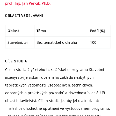
prof. Ing. Jan Pěnčík, Ph.D.
OBLASTI VZDĚLÁVÁNÍ
Oblast
Téma
Podíl [%]
Stavebnictví
Bez tematického okruhu
100
CÍLE STUDIA
Cílem studia čtyřletého bakalářského programu Stavební
inženýrství je získání uceleného základu nezbytných
teoretických vědomostí, všeobecných, technických,
odborných a praktických poznatků a dovedností v celé šíři
oblasti stavitelství. Cílem studia je, aby jeho absolvent:
- nalezl plnohodnotné uplatnění ve vystudovaném programu,