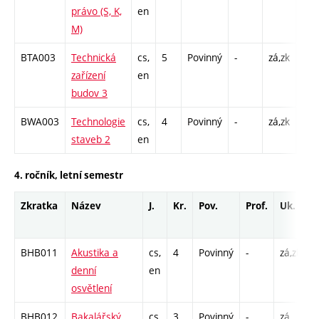
právo (S, K,
en
M)
BTA003
Technická
cs,
5
Povinný
-
zá,zk
P - 
zařízení
en
C1 
budov 3
BWA003
Technologie
cs,
4
Povinný
-
zá,zk
P - 
staveb 2
en
C1 
4. ročník, letní semestr
Zkratka
Název
J.
Kr.
Pov.
Prof.
Uk.
H
r
BHB011
Akustika a
cs,
4
Povinný
-
zá,zk
P
denní
en
C
osvětlení
BHB012
Bakalářský
cs,
3
Povinný
-
zá
S