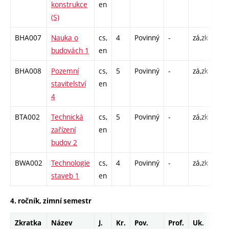
konstrukce
en
C1 
(S)
BHA007
Nauka o
cs,
4
Povinný
-
zá,zk
P - 
budovách 1
en
C1 
BHA008
Pozemní
cs,
5
Povinný
-
zá,zk
P - 
stavitelství
en
C1 
4
BTA002
Technická
cs,
5
Povinný
-
zá,zk
P - 
zařízení
en
C1 
budov 2
BWA002
Technologie
cs,
4
Povinný
-
zá,zk
P - 
staveb 1
en
C1 
4. ročník, zimní semestr
Zkratka
Název
J.
Kr.
Pov.
Prof.
Uk.
Hod