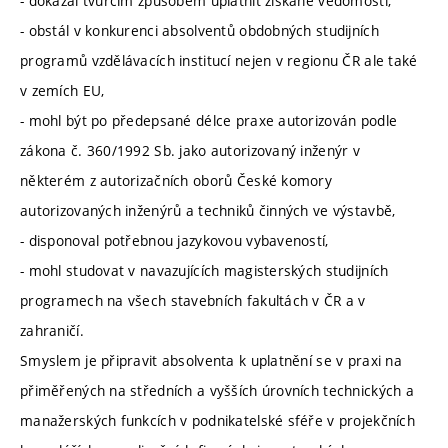
- dokázal tvůrčím způsobem uplatnit získané vědomosti,
- obstál v konkurenci absolventů obdobných studijních
programů vzdělávacích institucí nejen v regionu ČR ale také
v zemích EU,
- mohl být po předepsané délce praxe autorizován podle
zákona č. 360/1992 Sb. jako autorizovaný inženýr v
některém z autorizačních oborů České komory
autorizovaných inženýrů a techniků činných ve výstavbě,
- disponoval potřebnou jazykovou vybaveností,
- mohl studovat v navazujících magisterských studijních
programech na všech stavebních fakultách v ČR a v
zahraničí.
Smyslem je připravit absolventa k uplatnění se v praxi na
přiměřených na středních a vyšších úrovních technických a
manažerských funkcích v podnikatelské sféře v projekčních