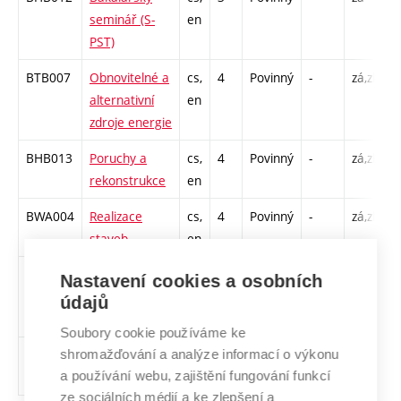
seminář (S-
en
PST)
BTB007
Obnovitelné a
cs,
4
Povinný
-
zá,zk
P
alternativní
en
C
zdroje energie
BHB013
Poruchy a
cs,
4
Povinný
-
zá,zk
P
rekonstrukce
en
C
BWA004
Realizace
cs,
4
Povinný
-
zá,zk
P
staveb
en
C
BHB014
Specializovaný
cs
6
Povinný
-
kl
P
Nastavení cookies a osobních
projekt (S-
údajů
PST)
Soubory cookie používáme ke
BLA004
Zděné
cs,
5
Povinný
-
zá,zk
P
shromažďování a analýze informací o výkonu
a používání webu, zajištění fungování funkcí
konstrukce (S)
en
C
ze sociálních médií a ke zlepšení a