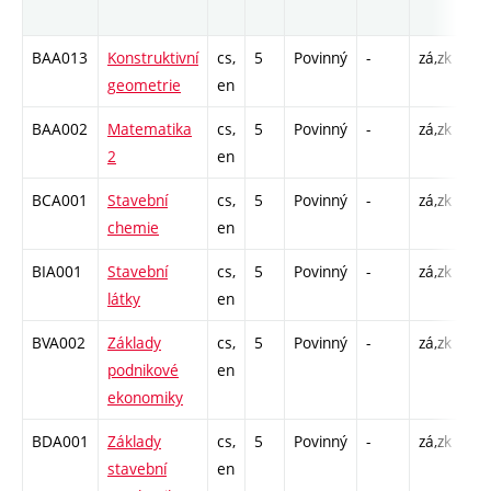
ro
BAA013
Konstruktivní
cs,
5
Povinný
-
zá,zk
P -
geometrie
en
C1
BAA002
Matematika
cs,
5
Povinný
-
zá,zk
P -
2
en
C1
BCA001
Stavební
cs,
5
Povinný
-
zá,zk
P -
chemie
en
C1
BIA001
Stavební
cs,
5
Povinný
-
zá,zk
P -
látky
en
C1
BVA002
Základy
cs,
5
Povinný
-
zá,zk
P -
podnikové
en
C1
ekonomiky
BDA001
Základy
cs,
5
Povinný
-
zá,zk
P -
stavební
en
C1