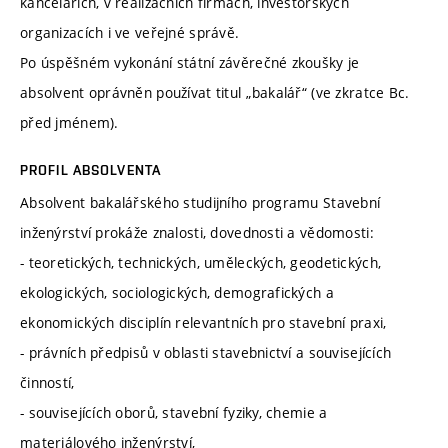
kancelářích, v realizačních firmách, investorských
organizacích i ve veřejné správě.
Po úspěšném vykonání státní závěrečné zkoušky je
absolvent oprávněn používat titul „bakalář“ (ve zkratce Bc.
před jménem).
PROFIL ABSOLVENTA
Absolvent bakalářského studijního programu Stavební
inženýrství prokáže znalosti, dovednosti a vědomosti:
- teoretických, technických, uměleckých, geodetických,
ekologických, sociologických, demografických a
ekonomických disciplín relevantních pro stavební praxi,
- právních předpisů v oblasti stavebnictví a souvisejících
činností,
- souvisejících oborů, stavební fyziky, chemie a
materiálového inženýrství,