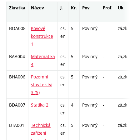
Zkratka
Název
J.
Kr.
Pov.
Prof.
Uk.
Hod
roz
BOA008
Kovové
cs,
5
Povinný
-
zá,zk
P - 
konstrukce
en
C1 
1
BAA004
Matematika
cs,
5
Povinný
-
zá,zk
P - 
4
en
C1 
BHA006
Pozemní
cs,
5
Povinný
-
zá,zk
P - 
stavitelství
en
C1 
3 (S)
BDA007
Statika 2
cs,
4
Povinný
-
zá,zk
P - 
en
C1 
BTA001
Technická
cs,
5
Povinný
-
zá,zk
P - 
zařízení
en
C1 