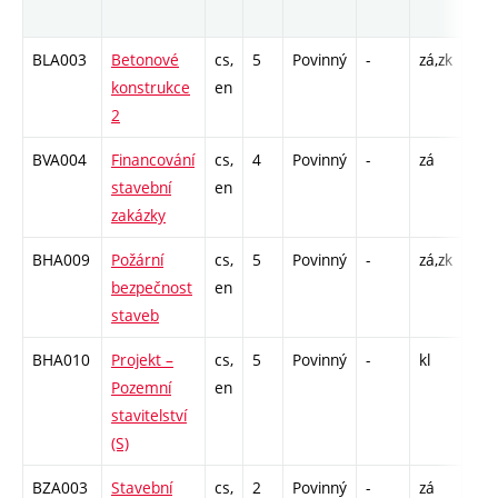
roz
BLA003
Betonové
cs,
5
Povinný
-
zá,zk
P - 
konstrukce
en
C1 
2
BVA004
Financování
cs,
4
Povinný
-
zá
P - 
stavební
en
C1 
zakázky
BHA009
Požární
cs,
5
Povinný
-
zá,zk
P - 
bezpečnost
en
C1 
staveb
BHA010
Projekt –
cs,
5
Povinný
-
kl
PR 
Pozemní
en
stavitelství
(S)
BZA003
Stavební
cs,
2
Povinný
-
zá
P - 