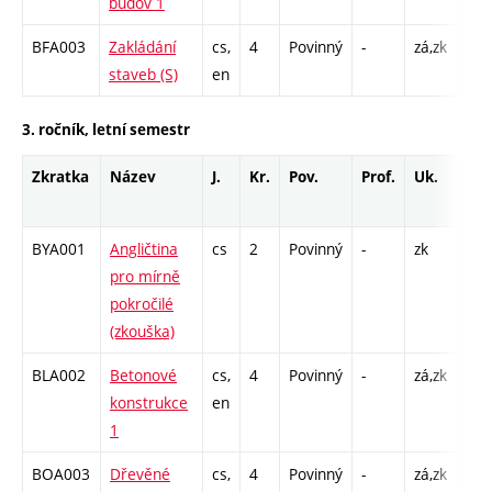
budov 1
BFA003
Zakládání
cs,
4
Povinný
-
zá,zk
P - 
staveb (S)
en
C1 
3. ročník, letní semestr
Zkratka
Název
J.
Kr.
Pov.
Prof.
Uk.
Hod
roz
BYA001
Angličtina
cs
2
Povinný
-
zk
K - 
pro mírně
pokročilé
(zkouška)
BLA002
Betonové
cs,
4
Povinný
-
zá,zk
P - 
konstrukce
en
C1 
1
BOA003
Dřevěné
cs,
4
Povinný
-
zá,zk
P - 