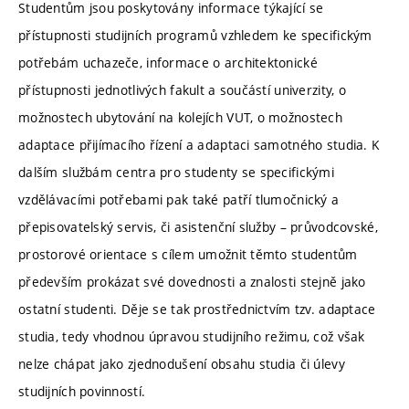
Studentům jsou poskytovány informace týkající se
přístupnosti studijních programů vzhledem ke specifickým
potřebám uchazeče, informace o architektonické
přístupnosti jednotlivých fakult a součástí univerzity, o
možnostech ubytování na kolejích VUT, o možnostech
adaptace přijímacího řízení a adaptaci samotného studia. K
dalším službám centra pro studenty se specifickými
vzdělávacími potřebami pak také patří tlumočnický a
přepisovatelský servis, či asistenční služby – průvodcovské,
prostorové orientace s cílem umožnit těmto studentům
především prokázat své dovednosti a znalosti stejně jako
ostatní studenti. Děje se tak prostřednictvím tzv. adaptace
studia, tedy vhodnou úpravou studijního režimu, což však
nelze chápat jako zjednodušení obsahu studia či úlevy
studijních povinností.