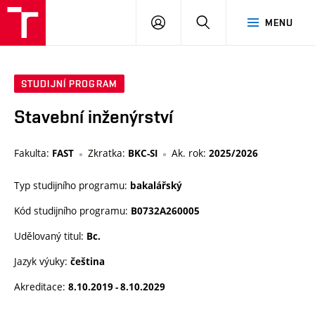
VUT
PŘIHLÁSIT
HLEDAT
MENU
SE
STUDIJNÍ PROGRAM
Stavební inženýrství
Fakulta:
Zkratka:
Ak. rok:
FAST
BKC-SI
2025/2026
Typ studijního programu:
bakalářský
Kód studijního programu:
B0732A260005
Udělovaný titul:
Bc.
Jazyk výuky:
čeština
Akreditace:
8.10.2019 - 8.10.2029