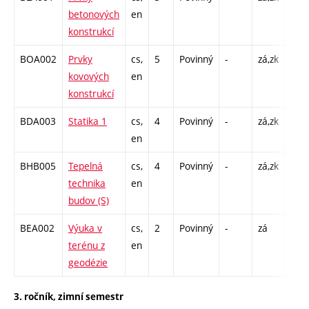
betonových
en
C1 -
konstrukcí
BOA002
Prvky
cs,
5
Povinný
-
zá,zk
P - 
kovových
en
C1 -
konstrukcí
BDA003
Statika 1
cs,
4
Povinný
-
zá,zk
P - 
en
C1 -
BHB005
Tepelná
cs,
4
Povinný
-
zá,zk
P - 
technika
en
C1 -
budov (S)
BEA002
Výuka v
cs,
2
Povinný
-
zá
VT -
terénu z
en
geodézie
3. ročník, zimní semestr