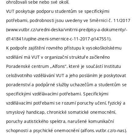
ohrožovali sebe nebo své okolí.
VUT poskytuje podporu studentům se specifickými
potřebami, podrobnosti jsou uvedeny ve Směrnici č. 11/2017
(www.vutbr.cz/uredni-deska/vnitrni-predpisy-a-dokumenty/-
d141841/uplne-zneni-smernice-c-11-2017-p147551).
K podpoře zajištění rovného přístupu k vysokoškolskému
vzdělání má VUT v organizační struktuře začleněno
Poradenské centrum „Alfons“, které je součástí Institutu
celoživotního vzdělávání VUT a jeho posláním je poskytovat
poradenství a podpůrné služby uchazečům a studentům se
specifickými vzdělávacími potřebami. Specifickými
vzdělávacími potřebami se rozumí poruchy učení, fyzický a
smyslový handicap, chronické somatické onemocnění,
poruchy autistického spektra, narušené komunikační
schopnosti a psychické onemocnění (alfons.vutbr.cz/o-nas).