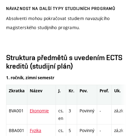
NÁVAZNOST NA DALŠÍ TYPY STUDIJNÍCH PROGRAMŮ
Absolventi mohou pokračovat studiem navazujícího
magisterského studijního programu.
Struktura předmětů s uvedením ECTS
kreditů (studijní plán)
1. ročník, zimní semestr
Zkratka
Název
J.
Kr.
Pov.
Prof.
Uk.
Hod
roz
BVA001
Ekonomie
cs,
3
Povinný
-
zá,zk
P - 
en
C1 
BBA001
Fyzika
cs,
5
Povinný
-
zá,zk
P - 