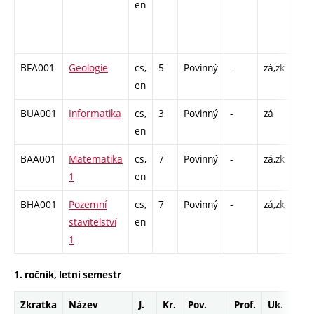
en
KK 
/ C1
26
BFA001
Geologie
cs,
5
Povinný
-
zá,zk
P - 
en
C1 
BUA001
Informatika
cs,
3
Povinný
-
zá
C1 
en
BAA001
Matematika
cs,
7
Povinný
-
zá,zk
P - 
1
en
C1 
BHA001
Pozemní
cs,
7
Povinný
-
zá,zk
P - 
stavitelství
en
C1 
1
1. ročník, letní semestr
Zkratka
Název
J.
Kr.
Pov.
Prof.
Uk.
Ho