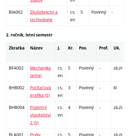
BIA002
Zkušebnictví a
cs,
5
Povinný
-
zá,zk
technologie
en
2. ročník, letní semestr
Zkratka
Název
J.
Kr.
Pov.
Prof.
Uk.
Hod
roz
BFA002
Mechanika
cs,
5
Povinný
-
zá,zk
P - 
zemin
en
C1 -
BHB002
Počítačová
cs,
3
Povinný
-
kl
C1 -
grafika (S)
en
BHB004
Pozemní
cs,
4
Povinný
-
zá,zk
P - 
stavitelství
en
C1 -
2 (S)
BLA001
Prvky
cs,
5
Povinný
-
zá,zk
P - 