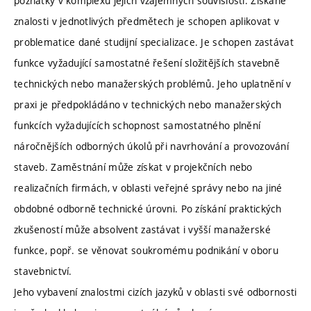
poznatky v komplexu jejich vzájemných souvislostí. Získané
znalosti v jednotlivých předmětech je schopen aplikovat v
problematice dané studijní specializace. Je schopen zastávat
funkce vyžadující samostatné řešení složitějších stavebně
technických nebo manažerských problémů. Jeho uplatnění v
praxi je předpokládáno v technických nebo manažerských
funkcích vyžadujících schopnost samostatného plnění
náročnějších odborných úkolů při navrhování a provozování
staveb. Zaměstnání může získat v projekčních nebo
realizačních firmách, v oblasti veřejné správy nebo na jiné
obdobné odborně technické úrovni. Po získání praktických
zkušeností může absolvent zastávat i vyšší manažerské
funkce, popř. se věnovat soukromému podnikání v oboru
stavebnictví.
Jeho vybavení znalostmi cizích jazyků v oblasti své odbornosti