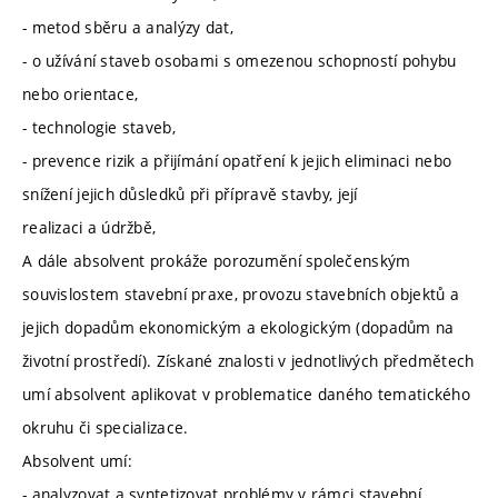
- metod sběru a analýzy dat,
- o užívání staveb osobami s omezenou schopností pohybu
nebo orientace,
- technologie staveb,
- prevence rizik a přijímání opatření k jejich eliminaci nebo
snížení jejich důsledků při přípravě stavby, její
realizaci a údržbě,
A dále absolvent prokáže porozumění společenským
souvislostem stavební praxe, provozu stavebních objektů a
jejich dopadům ekonomickým a ekologickým (dopadům na
životní prostředí). Získané znalosti v jednotlivých předmětech
umí absolvent aplikovat v problematice daného tematického
okruhu či specializace.
Absolvent umí:
- analyzovat a syntetizovat problémy v rámci stavební