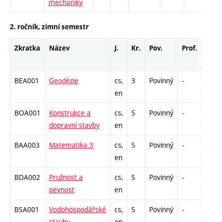
mechaniky
2. ročník, zimní semestr
Zkratka
Název
J.
Kr.
Pov.
Prof.
Uk.
BEA001
Geodézie
cs,
3
Povinný
-
zá,zk
en
BOA001
Konstrukce a
cs,
5
Povinný
-
zá,zk
dopravní stavby
en
BAA003
Matematika 3
cs,
5
Povinný
-
zá,zk
en
BDA002
Pružnost a
cs,
5
Povinný
-
zá,zk
pevnost
en
BSA001
Vodohospodářské
cs,
5
Povinný
-
zá,zk
stavby
en