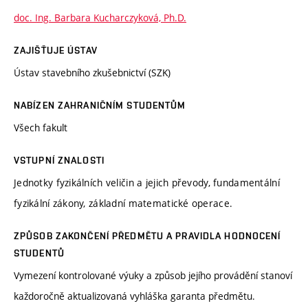
doc. Ing. Barbara Kucharczyková, Ph.D.
ZAJIŠŤUJE ÚSTAV
Ústav stavebního zkušebnictví (SZK)
NABÍZEN ZAHRANIČNÍM STUDENTŮM
Všech fakult
VSTUPNÍ ZNALOSTI
Jednotky fyzikálních veličin a jejich převody, fundamentální
fyzikální zákony, základní matematické operace.
ZPŮSOB ZAKONČENÍ PŘEDMĚTU A PRAVIDLA HODNOCENÍ
STUDENTŮ
Vymezení kontrolované výuky a způsob jejího provádění stanoví
každoročně aktualizovaná vyhláška garanta předmětu.