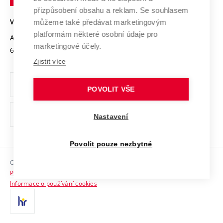
Open Science
v
Bezpečná univerzita
přizpůsobení obsahu a reklam. Se souhlasem
Univerzitní sítě
Brně
Projekty
můžeme také předávat marketingovým
VYSOKÉ UČENÍ TECHNICKÉ V BRNĚ
Vyznamenání
platformám některé osobní údaje pro
Projekty ze strukturálních fondů
Antonínská 548/1
www.vut.cz
marketingové účely.
Organizační struktura
602 00 Brno
vut@vutbr.cz
Specifický výzkum
Zjistit více
Úřední deska
Ochrana osobních údajů
POVOLIT VŠE
(externí
Pracovní příležitosti
Nastavení
odkaz)
Podpora a rozvoj zaměstnanců a studujících
Povolit pouze nezbytné
Rovné příležitosti
Copyright © 2026 VUT
Sociální bezpečí
Prohlášení o přístupnosti
HR Award
Informace o používání cookies
Kontakty