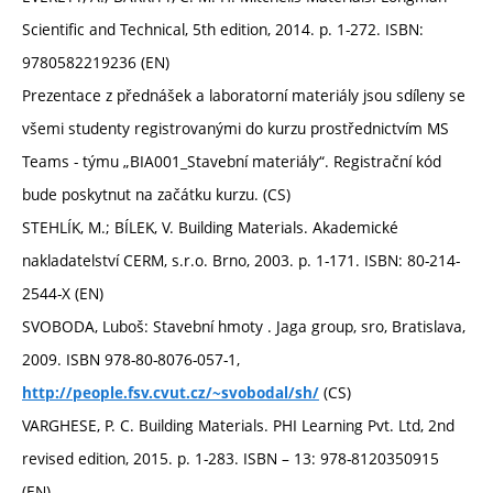
Scientific and Technical, 5th edition, 2014. p. 1-272. ISBN:
9780582219236 (EN)
Prezentace z přednášek a laboratorní materiály jsou sdíleny se
všemi studenty registrovanými do kurzu prostřednictvím MS
Teams - týmu „BIA001_Stavební materiály“. Registrační kód
bude poskytnut na začátku kurzu. (CS)
STEHLÍK, M.; BÍLEK, V. Building Materials. Akademické
nakladatelství CERM, s.r.o. Brno, 2003. p. 1-171. ISBN: 80-214-
2544-X (EN)
SVOBODA, Luboš: Stavební hmoty . Jaga group, sro, Bratislava,
2009. ISBN 978-80-8076-057-1,
(CS)
http://people.fsv.cvut.cz/~svobodal/sh/
VARGHESE, P. C. Building Materials. PHI Learning Pvt. Ltd, 2nd
revised edition, 2015. p. 1-283. ISBN – 13: 978-8120350915
(EN)