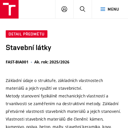
VUT
PŘIHLÁSIT
HLEDAT
MENU
SE
DETAIL PŘEDMĚTU
Stavební látky
FAST-BIA001
Ak. rok: 2025/2026
Základní údaje o struktuře, základních vlastnostech
materiálů a jejich využití ve stavebnictví.
Metody stanovení fyzikálně mechanických vlastností a
trvanlivosti se zaměřením na destruktivní metody. Základní
přetvárné vlastnosti stavebních materiálů a jejich stanovení.
Vlastnosti stavebních materiálů dle členění: kámen,
kamenivo, pojiva, beton, malty, stavební keramika, kovy,