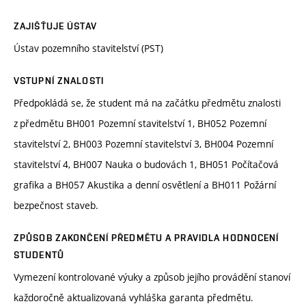
ZAJIŠŤUJE ÚSTAV
Ústav pozemního stavitelství (PST)
VSTUPNÍ ZNALOSTI
Předpokládá se, že student má na začátku předmětu znalosti
z předmětu BH001 Pozemní stavitelství 1, BH052 Pozemní
stavitelství 2, BH003 Pozemní stavitelství 3, BH004 Pozemní
stavitelství 4, BH007 Nauka o budovách 1, BH051 Počítačová
grafika a BH057 Akustika a denní osvětlení a BH011 Požární
bezpečnost staveb.
ZPŮSOB ZAKONČENÍ PŘEDMĚTU A PRAVIDLA HODNOCENÍ
STUDENTŮ
Vymezení kontrolované výuky a způsob jejího provádění stanoví
každoročně aktualizovaná vyhláška garanta předmětu.