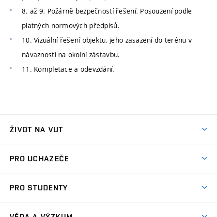
8. až 9. Požárně bezpečností řešení. Posouzení podle
platných normových předpisů.
10. Vizuální řešení objektu, jeho zasazení do terénu v
návaznosti na okolní zástavbu.
11. Kompletace a odevzdání.
ŽIVOT NA VUT
Atmosféra VUT
PRO UCHAZEČE
Prostory školy
Proč na VUT
Koleje
PRO STUDENTY
Studijní programy
Stravování
Předměty
Studijní předpisy
Studium a stáže v zahraničí
Stipendia
Dny otevřených dveří
VĚDA A VÝZKUM