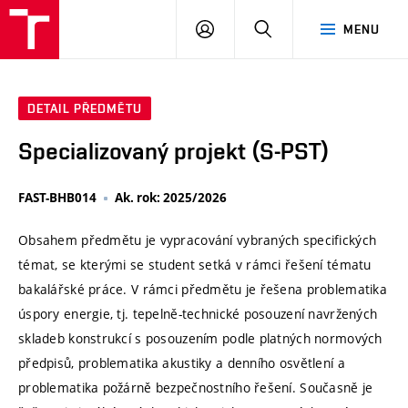
VUT
PŘIHLÁSIT
HLEDAT
MENU
SE
DETAIL PŘEDMĚTU
Specializovaný projekt (S-PST)
FAST-BHB014
Ak. rok: 2025/2026
Obsahem předmětu je vypracování vybraných specifických
témat, se kterými se student setká v rámci řešení tématu
bakalářské práce. V rámci předmětu je řešena problematika
úspory energie, tj. tepelně-technické posouzení navržených
skladeb konstrukcí s posouzením podle platných normových
předpisů, problematika akustiky a denního osvětlení a
problematika požárně bezpečnostního řešení. Současně je