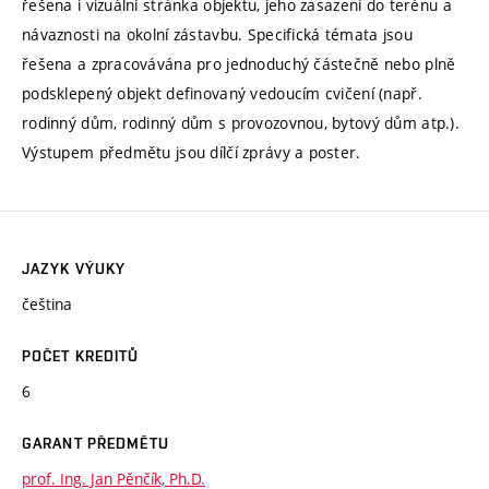
řešena i vizuální stránka objektu, jeho zasazení do terénu a
návaznosti na okolní zástavbu. Specifická témata jsou
řešena a zpracovávána pro jednoduchý částečně nebo plně
podsklepený objekt definovaný vedoucím cvičení (např.
rodinný dům, rodinný dům s provozovnou, bytový dům atp.).
Výstupem předmětu jsou dílčí zprávy a poster.
JAZYK VÝUKY
čeština
POČET KREDITŮ
6
GARANT PŘEDMĚTU
prof. Ing. Jan Pěnčík, Ph.D.