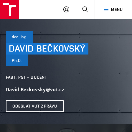
VUT
PŘIHLÁSIT
HLEDAT
MENU
SE
doc. Ing.
DAVID
BEČKOVSKÝ
Ph.D.
FAST, PST – DOCENT
David.Beckovsky@vut.cz
ODESLAT VUT ZPRÁVU