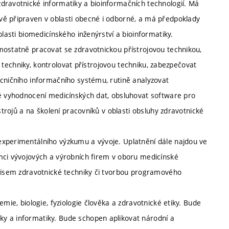
dravotnické informatiky a bioinformačních technologií. Má
vě připraven v oblasti obecné i odborné, a má předpoklady
blasti biomedicínského inženýrství a bioinformatiky.
mostatně pracovat se zdravotnickou přístrojovou technikou,
ké techniky, kontrolovat přístrojovou techniku, zabezpečovat
ocničního informačního systému, rutině analyzovat
ké vyhodnocení medicínských dat, obsluhovat software pro
strojů a na školení pracovníků v oblasti obsluhy zdravotnické
experimentálního výzkumu a vývoje. Uplatnění dále najdou ve
mci vývojových a výrobních firem v oboru medicínské
rvisem zdravotnické techniky či tvorbou programového
mie, biologie, fyziologie člověka a zdravotnické etiky. Bude
y a informatiky. Bude schopen aplikovat národní a