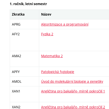
1. ročník, letní semestr
Zkratka
Název
APRG
Algoritmizace a programování
AFY2
Fyzika 2
AMA2
Matematika 2
APFY
Patologická fyziologie
AMOL
Úvod do molekulární biologie a genetiky
XAN1
Angličtina pro bakaláře- mírně pokročilí 1
XAN2
Angličtina pro bakaláře- mírně pokročilí 2