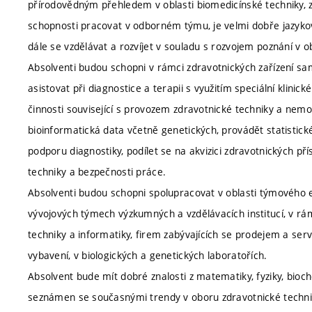
přírodovědným přehledem v oblasti biomedicínské techniky, z
schopnosti pracovat v odborném týmu, je velmi dobře jazyko
dále se vzdělávat a rozvíjet v souladu s rozvojem poznání v o
Absolventi budou schopni v rámci zdravotnických zařízení sa
asistovat při diagnostice a terapii s využitím speciální klinic
činnosti související s provozem zdravotnické techniky a nem
bioinformatická data včetně genetických, provádět statistic
podporu diagnostiky, podílet se na akvizici zdravotnických pří
techniky a bezpečnosti práce.
Absolventi budou schopni spolupracovat v oblasti týmového 
vývojových týmech výzkumných a vzdělávacích institucí, v rá
techniky a informatiky, firem zabývajících se prodejem a se
vybavení, v biologických a genetických laboratořích.
Absolvent bude mít dobré znalosti z matematiky, fyziky, bioche
seznámen se současnými trendy v oboru zdravotnické technik