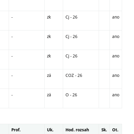
-
zk
Cj - 26
ano
-
zk
Cj - 26
ano
-
zk
Cj - 26
ano
-
zá
COZ - 26
ano
-
zá
O - 26
ano
Prof.
Uk.
Hod. rozsah
Sk.
Ot.