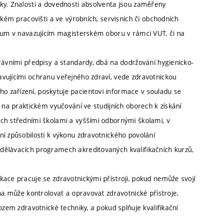
ky. Znalosti a dovednosti absolventa jsou zaměřeny
ckém pracovišti a ve výrobních, servisních či obchodních
dium v navazujícím magisterském oboru v rámci VUT, či na
rávními předpisy a standardy, dbá na dodržování hygienicko-
vujícími ochranu veřejného zdraví, vede zdravotnickou
 zařízení, poskytuje pacientovi informace v souladu se
e na praktickém vyučování ve studijních oborech k získání
ch středními školami a vyššími odbornými školami, v
ní způsobilosti k výkonu zdravotnického povolání
dělávacích programech akreditovaných kvalifikačních kurzů,
kace pracuje se zdravotnickými přístroji, pokud nemůže svojí
éna může kontrolovat a opravovat zdravotnické přístroje,
ozem zdravotnické techniky, a pokud splňuje kvalifikační