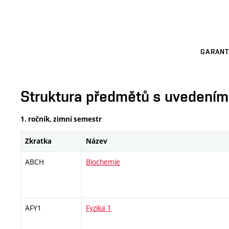
GARANT
Struktura předmětů s uvedením E
1. ročník, zimní semestr
Zkratka
Název
ABCH
Biochemie
AFY1
Fyzika 1