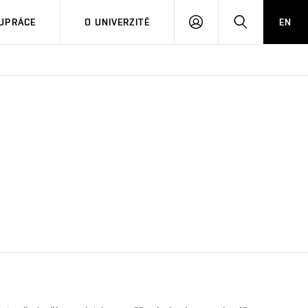
PŘIHLÁSIT
HLEDAT
UPRÁCE
O UNIVERZITĚ
EN
SE