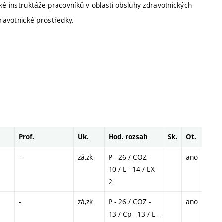
ké instruktáže pracovníků v oblasti obsluhy zdravotnických
dravotnické prostředky.
Prof.
Uk.
Hod. rozsah
Sk.
Ot.
-
zá,zk
P - 26 / COZ -
ano
10 / L - 14 / EX -
2
-
zá,zk
P - 26 / COZ -
ano
13 / Cp - 13 / L -