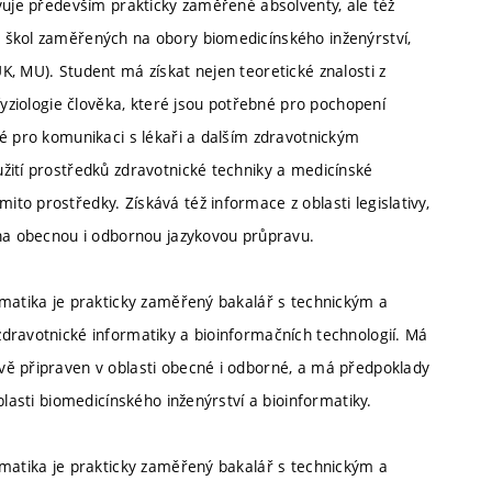
vuje především prakticky zaměřené absolventy, ale též
 škol zaměřených na obory biomedicínského inženýrství,
, MU). Student má získat nejen teoretické znalosti z
fyziologie člověka, které jsou potřebné pro pochopení
ké pro komunikaci s lékaři a dalším zdravotnickým
žití prostředků zdravotnické techniky a medicínské
o prostředky. Získává též informace z oblasti legislativy,
 na obecnou i odbornou jazykovou průpravu.
rmatika je prakticky zaměřený bakalář s technickým a
dravotnické informatiky a bioinformačních technologií. Má
vě připraven v oblasti obecné i odborné, a má předpoklady
blasti biomedicínského inženýrství a bioinformatiky.
rmatika je prakticky zaměřený bakalář s technickým a