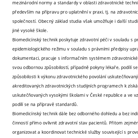
mezinárodní normy a standardy v oblasti zdravotnické techni
především na přípravu pro uplatnění v praxi, tj. na zdravotni
společností. Obecný základ studia však umožňuje i další stu
jiné vysoké škole.
Biomedicínský technik poskytuje zdravotní péči v souladu s p
epidemiologického režimu v souladu s právními předpisy upra
dokumentaci, pracuje s informačním systémem zdravotnického
svou odbornou způsobilostí, případně pokyny lékaře, podílí s
způsobilosti k výkonu zdravotnického povolání uskutečňovaný
akreditovaných zdravotnických studijních programech k získá
uskutečňovaných vysokými školami v České republice a ve vz
podílí se na přípravě standardů.
Biomedicínský technik dále bez odborného dohledu a bez indi
činností přímo ovlivnit zdravotní stav pacientů. Přitom zejm
organizovat a koordinovat technické služby související s prov