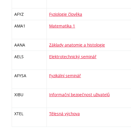
AFYZ
Fyziologie člověka
AMA1
Matematika 1
AANA
Základy anatomie a histologie
AELS
Elektrotechnický seminář
AFYSA
Fyzikální seminář
XIBU
Informační bezpečnost uživatelů
XTEL
Tělesná výchova