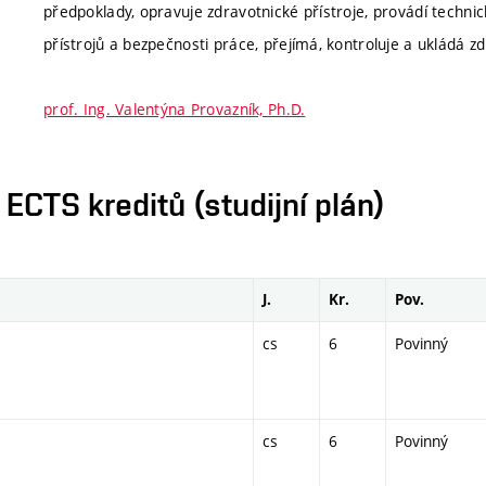
předpoklady, opravuje zdravotnické přístroje, provádí technic
přístrojů a bezpečnosti práce, přejímá, kontroluje a ukládá z
prof. Ing. Valentýna Provazník, Ph.D.
CTS kreditů (studijní plán)
J.
Kr.
Pov.
cs
6
Povinný
cs
6
Povinný