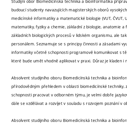
Studijní obor Biomedicínská technika a bioinformatika připra
budoucí studenty navazujících magisterských oborů vysokých
medicínské informatiky a matematické biologie (VUT, ČVUT, UK
matematiky, fyziky a chemie, základní z biologie, anatomie a 
základních biologických procesů v lidském organismu, ale ta
personálem. Seznamuje se s principy činnosti a zásadami vyu
informatiky včetně schopnosti programově komunikovat s těmit
které bude umět vhodně aplikovat v praxi. Důraz je kladen i
Absolvent studijního oboru Biomedicínská technika a bioinfo
přírodovědným přehledem v oblasti biomedicínské techniky, z
schopnosti pracovat v odborném týmu, je velmi dobře jazyko
dále se vzdělávat a rozvíjet v souladu s rozvojem poznání v o
Absolvent studijního oboru Biomedicínská technika a bioinfo