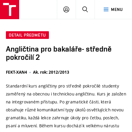
VUT
PŘIHLÁSIT
HLEDAT
MENU
SE
DETAIL PŘEDMĚTU
Angličtina pro bakaláře- středně
pokročilí 2
FEKT-XAN4
Ak. rok: 2012/2013
Standardní kurs angličtiny pro středně pokročilé studenty
zaměřený na obecnou i technickou angličtinu. Kurs je založen
na integrovaném přístupu. Po gramatické části, která
obsahuje různé komunikativní typy úkolů osvětlujících novou
gramatiku, každá lekce zahrnuje úkoly pro četbu, poslech,
psaní a mluvení. Během kursu dochází k velkému nárustu