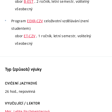
obor
B-EST
, 2 ročník, letní semestr, volitelný
všeobecný
Program
EEKR-CZV
celoživotní vzdělávání (není
studentem)
obor
ET-CZV
, 1 ročník, letní semestr, volitelný
všeobecný
Typ (způsob) výuky
CVIČENÍ JAZYKOVÉ
26 hod., nepovinná
VYUČUJÍCÍ / LEKTOR
Mgr. Lehte Fischmeisterová