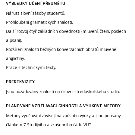
VÝSLEDKY UČENÍ PŘEDMĚTU
Nárust slovní zásoby studentů.
Prohloubení gramatických znalostí.
Další rozvoj čtyř základních dovedností (mluvení, čtení, poslech
a psaní).
Rozšíření znalostí běžných konverzačních obratů mluvené
angličtiny.
Práce s technickými texty.
PREREKVIZITY
Jsou požadovány znalosti na úrovni středoškolského studia.
PLÁNOVANÉ VZDĚLÁVACÍ ČINNOSTI A VÝUKOVÉ METODY
Metody vyučování závisejí na způsobu výuky a jsou popsány
článkem 7 Studijního a zkušebního řádu VUT.