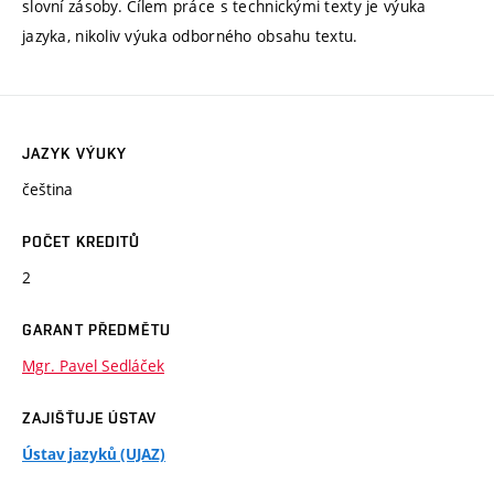
slovní zásoby. Cílem práce s technickými texty je výuka
jazyka, nikoliv výuka odborného obsahu textu.
JAZYK VÝUKY
čeština
POČET KREDITŮ
2
GARANT PŘEDMĚTU
Mgr. Pavel Sedláček
ZAJIŠŤUJE ÚSTAV
Ústav jazyků (UJAZ)