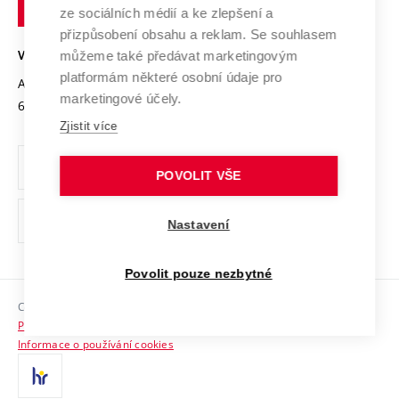
technické
Podnikavá univerzita / ContriBUTe
Mezinárodní dohody
ze sociálních médií a ke zlepšení a
Open Science
v
Bezpečná univerzita
přizpůsobení obsahu a reklam. Se souhlasem
Univerzitní sítě
Brně
Projekty
můžeme také předávat marketingovým
VYSOKÉ UČENÍ TECHNICKÉ V BRNĚ
Vyznamenání
platformám některé osobní údaje pro
Projekty ze strukturálních fondů
Antonínská 548/1
www.vut.cz
marketingové účely.
Organizační struktura
602 00 Brno
vut@vutbr.cz
Specifický výzkum
Zjistit více
Úřední deska
Ochrana osobních údajů
POVOLIT VŠE
(externí
Pracovní příležitosti
Nastavení
odkaz)
Podpora a rozvoj zaměstnanců a studujících
Povolit pouze nezbytné
Rovné příležitosti
Copyright © 2026 VUT
Sociální bezpečí
Prohlášení o přístupnosti
HR Award
Informace o používání cookies
Kontakty