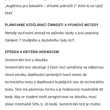
„Angličtina pro bakaláře – středně pokročilí 2“ (XAN 4) na UJAZ
FEKT.
PLÁNOVANÉ VZDĚLÁVACÍ ČINNOSTI A VÝUKOVÉ METODY
Metody vyučování závisejí na způsobu výuky a jsou popsány
článkem 7 Studijního a zkušebního řádu VUT.
ZPŮSOB A KRITÉRIA HODNOCENÍ
Semestrální test a zkouška.
Semestrální test obsahuje 3 části: test zaměřený na odbornou
slovní zásobu, doplňování správných tvarů sloves do
technického textu a doplňování hcybějících slov do technického
textu. Test má písemnou formu a je hodnocený maximálně 40
body. Aby se student mohl zaregistrovat na zkoušku, musí
získat minimálně 50%, tj. 20 bodů. Semestrální test je možno