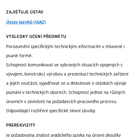
ZAJIŠŤUJE ÚSTAV
Ústav jazyků (UJAZ)
VÝSLEDKY UČENÍ PŘEDMĚTU
Porozumění specifickým technickým informacím v mluvené i
psané formě.
Schopnost komunikovat ve vybraných situacích spojených s
vývojem, konstrukcí, výrobou a prezentací technických zařízení
a jejich součástí, vyjadřovat se a diskutovat o otázkách vývoje
poznání v technických oborech. Schopnost jednat na různých
úrovních v závislosti na požadavcích pracovního procesu.
Odpovídající rozšíření specifické slovní zásoby.
PREREKVIZITY
Je požadována znalost anglického jazyka na úrovni zkoušky