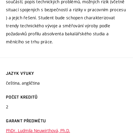
součástí, popis technických problémů, možných rizik (včetně
situací spojených s bezpečností a riziky v pracovním procesu
) a jejich řešení. Student bude schopen charakterizovat
trendy technického vývoje a směřování výroby podle
požadavků profilu absolventa bakalářského studia a
měnícího se trhu práce.
JAZYK VÝUKY
čeština, angličtina
POČET KREDITŮ
2
GARANT PŘEDMĚTU
PhDr. Ludmila Neuwirthová, Ph.D.