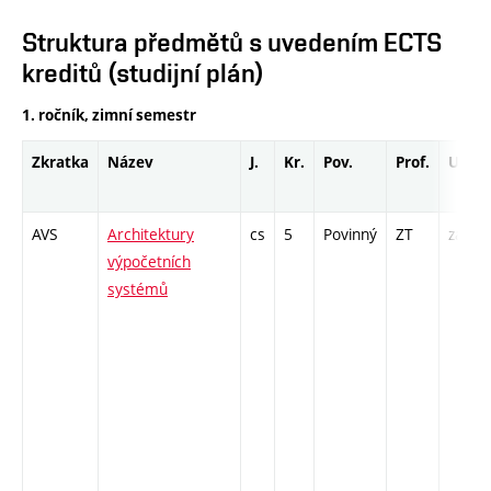
Struktura předmětů s uvedením ECTS
kreditů (studijní plán)
1. ročník, zimní semestr
Zkratka
Název
J.
Kr.
Pov.
Prof.
Uk.
AVS
Architektury
cs
5
Povinný
ZT
zá,zk
výpočetních
systémů