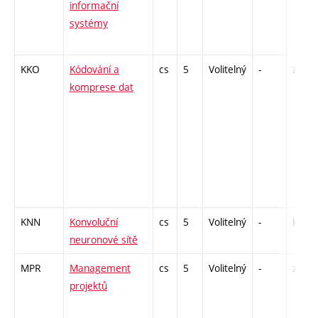
informační
systémy
KKO
Kódování a
cs
5
Volitelný
-
zá,zk
komprese dat
KNN
Konvoluční
cs
5
Volitelný
-
kl
neuronové sítě
MPR
Management
cs
5
Volitelný
-
zá,zk
projektů