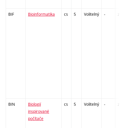
BIF
Bioinformatika
cs
5
Volitelný
-
zk
BIN
Biologií
cs
5
Volitelný
-
zk
inspirované
počítače