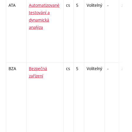
ATA
Automatizované
cs
5
Volitelný
-
zk
testování a
dynamická
analýza
BZA
Bezpečná
cs
5
Volitelný
-
zk
zařízení