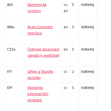
BIO
Biometrické
cs,
5
Volitelný
-
systémy
en
BRIa
Brain Computer
en
5
Volitelný
-
Interface
CZSa
Číslicové zpracování
en
5
Volitelný
-
signálů (v angličtině)
FIT
Dějiny a filozofie
cs
2
Volitelný
-
techniky
EIP
Ekonomie
cs
5
Volitelný
-
informačních
produktů