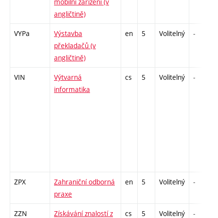
mobilní zařízení (v
angličtině)
VYPa
Výstavba
en
5
Volitelný
-
překladačů (v
angličtině)
VIN
Výtvarná
cs
5
Volitelný
-
informatika
ZPX
Zahraniční odborná
en
5
Volitelný
-
praxe
ZZN
Získávání znalostí z
cs
5
Volitelný
-