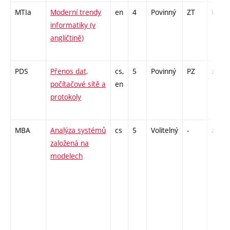
MTIa
Moderní trendy
en
4
Povinný
ZT
kl
informatiky (v
angličtině)
PDS
Přenos dat,
cs,
5
Povinný
PZ
zk
počítačové sítě a
en
protokoly
MBA
Analýza systémů
cs
5
Volitelný
-
zk
založená na
modelech