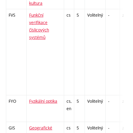
kultura
FVS
Funkční
cs
5
Volitelný
-
zk
verifikace
číslicových
systémů
FYO
Fyzikální optika
cs,
5
Volitelný
-
zk
en
GIS
Geografické
cs
5
Volitelný
-
zá,zk