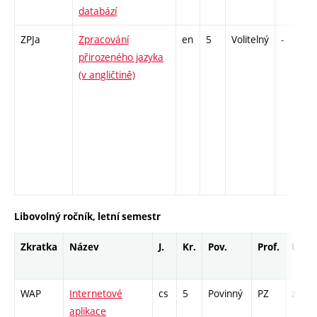
databází
ZPJa
Zpracování
en
5
Volitelný
-
přirozeného jazyka
(v angličtině)
Libovolný ročník, letní semestr
Zkratka
Název
J.
Kr.
Pov.
Prof.
Uk.
WAP
Internetové
cs
5
Povinný
PZ
zá,zk
aplikace