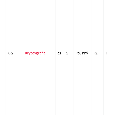
KRY
Kryptografie
cs
5
Povinný
PZ
zá,zk