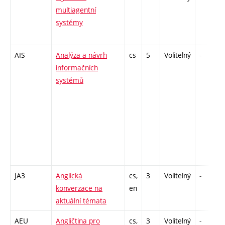
multiagentní
systémy
AIS
Analýza a návrh
cs
5
Volitelný
-
informačních
systémů
JA3
Anglická
cs,
3
Volitelný
-
konverzace na
en
aktuální témata
AEU
Angličtina pro
cs,
3
Volitelný
-