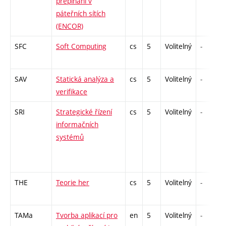
přepínání v
páteřních sítích
(ENCOR)
SFC
Soft Computing
cs
5
Volitelný
-
SAV
Statická analýza a
cs
5
Volitelný
-
verifikace
SRI
Strategické řízení
cs
5
Volitelný
-
informačních
systémů
THE
Teorie her
cs
5
Volitelný
-
TAMa
Tvorba aplikací pro
en
5
Volitelný
-