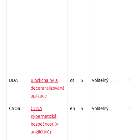
BDA
Blockchainy a
cs
5
Volitelný
-
zá,zk
decentralizované
aplikace
CSOa
CCNA
en
5
Volitelný
-
kl
Kybernetická
bezpečnost (v
angličtině)