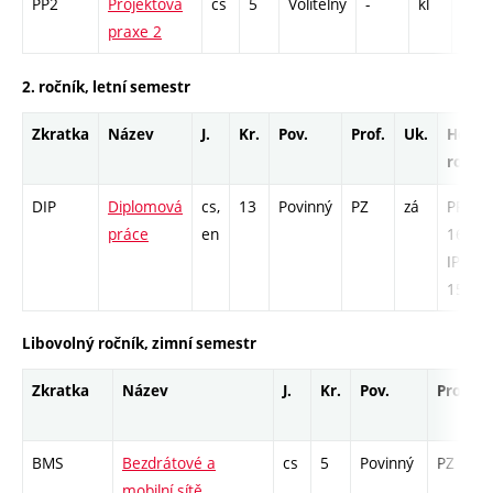
PP2
Projektová
cs
5
Volitelný
-
kl
PR -
praxe 2
2. ročník, letní semestr
Zkratka
Název
J.
Kr.
Pov.
Prof.
Uk.
Hod.
rozsa
DIP
Diplomová
cs,
13
Povinný
PZ
zá
PR -
práce
en
169 /
IPPR -
156
Libovolný ročník, zimní semestr
Zkratka
Název
J.
Kr.
Pov.
Prof.
BMS
Bezdrátové a
cs
5
Povinný
PZ
mobilní sítě