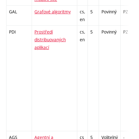
GAL
Grafové algoritmy
cs,
5
Povinný
PZ
en
PDI
Prostředí
cs,
5
Povinný
PZ
distribuovaných
en
aplikací
AGS
Agentní a
cs
5
Volitelný
-