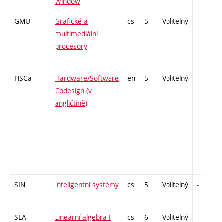
Window
GMU
Grafické a
cs
5
Volitelný
-
multimediální
procesory
HSCa
Hardware/Software
en
5
Volitelný
-
Codesign (v
angličtině)
SIN
Inteligentní systémy
cs
5
Volitelný
-
SLA
Lineární algebra I
cs
6
Volitelný
-