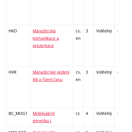
HKO
Manažerská
cs,
3
Volitelný
-
komunikace a
en
prezentace
HVR
Manažerské vedení
cs,
3
Volitelný
-
lidí a řízení času
en
BC_MOG1
Molekulární
cs
4
Volitelný
-
genetika I