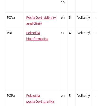
en
POVa
Počítačové vidění (v
en
5
Volitelný
-
angličtině)
PBI
Pokročilá
cs
4
Volitelný
-
bioinformatika
PGPa
Pokročilá
en
5
Volitelný
-
počítačová grafika