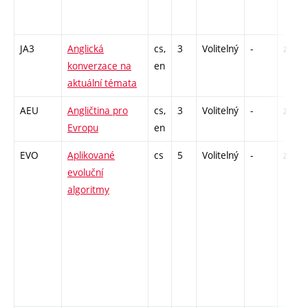
JA3
Anglická
cs,
3
Volitelný
-
zá,zk
konverzace na
en
aktuální témata
AEU
Angličtina pro
cs,
3
Volitelný
-
zá,zk
Evropu
en
EVO
Aplikované
cs
5
Volitelný
-
zk
evoluční
algoritmy