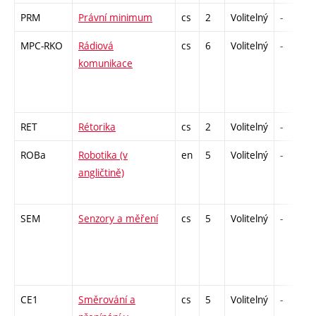
PRM
Právní minimum
cs
2
Volitelný
-
MPC-RKO
Rádiová
cs
6
Volitelný
-
komunikace
RET
Rétorika
cs
2
Volitelný
-
ROBa
Robotika (v
en
5
Volitelný
-
angličtině)
SEM
Senzory a měření
cs
5
Volitelný
-
CE1
Směrování a
cs
5
Volitelný
-