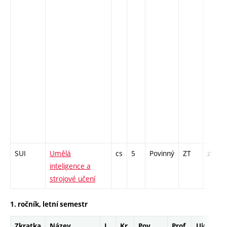
SUI
Umělá
cs
5
Povinný
ZT
zk
inteligence a
strojové učení
1. ročník, letní semestr
Zkratka
Název
J.
Kr.
Pov.
Prof.
Uk.
H