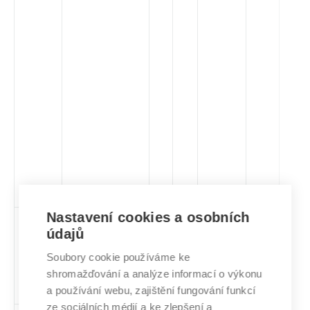
Nastavení cookies a osobních
HKO
Manažerská
cs,
3
Volitelný
-
zá
údajů
komunikace a
en
prezentace
Soubory cookie používáme ke
shromažďování a analýze informací o výkonu
a používání webu, zajištění fungování funkcí
ze sociálních médií a ke zlepšení a