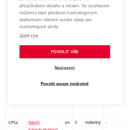
HVR
Manažerské
cs,
3
Volitelný
-
zá
přizpůsobení obsahu a reklam. Se souhlasem
vedení lidí a
en
můžeme také předávat marketingovým
řízení času
platformám některé osobní údaje pro
marketingové účely.
Zjistit více
SML
Matematická
cs
5
Volitelný
-
zá,zk
logika
POVOLIT VŠE
MPC-
Maticový a
cs
5
Volitelný
-
zá,zk
Nastavení
MAT
tenzorový počet
Povolit pouze nezbytné
MUL
Multimédia
cs,
5
Volitelný
-
zk
en
CPSa
Návrh
en
5
Volitelný
-
zá,zk
kyberfyzikálních