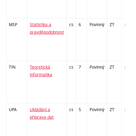
MSP
Statistika a
cs
6
Povinný
ZT
zá,zk
pravděpodobnost
TIN
Teoretická
cs
7
Povinný
ZT
zá,zk
informatika
UPA
Ukládání a
cs
5
Povinný
ZT
zá,zk
příprava dat