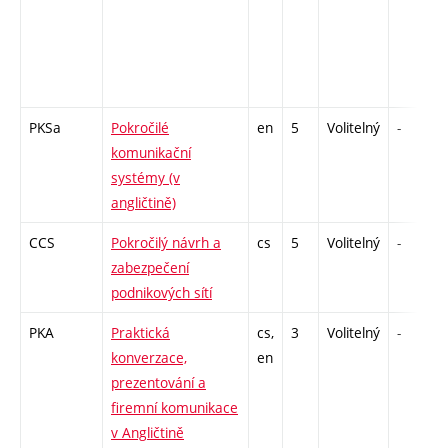
PKSa
Pokročilé
en
5
Volitelný
-
komunikační
systémy (v
angličtině)
CCS
Pokročilý návrh a
cs
5
Volitelný
-
zabezpečení
podnikových sítí
PKA
Praktická
cs,
3
Volitelný
-
konverzace,
en
prezentování a
firemní komunikace
v Angličtině