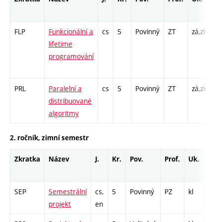
r
FLP
Funkcionální a
cs
5
Povinný
ZT
zá,zk
P 
lifetime
Cp
programování
/ 
1
PRL
Paralelní a
cs
5
Povinný
ZT
zá,zk
P 
distribuované
PR
algoritmy
2. ročník, zimní semestr
Zkratka
Název
J.
Kr.
Pov.
Prof.
Uk.
Hod
roz
SEP
Semestrální
cs,
5
Povinný
PZ
kl
PR -
projekt
en