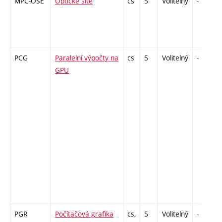
MPC-OSE
Optické sítě
cs
5
Volitelný
-
PCG
Paralelní výpočty na
cs
5
Volitelný
-
GPU
PGR
Počítačová grafika
cs,
5
Volitelný
-