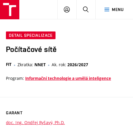
VUT
PŘIHLÁSIT
HLEDAT
MENU
SE
DETAIL SPECIALIZACE
Počítačové sítě
FIT
Zkratka:
Ak. rok:
NNET
2026/2027
Program:
Informační technologie a umělá inteligence
GARANT
doc. Ing. Ondřej Ryšavý, Ph.D.