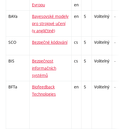
Evropu
en
BAYa
Bayesovské modely
en
5
Volitelný
-
pro strojové učení
(v angličtině)
SCO
Bezpečné kódování
cs
5
Volitelný
-
BIS
Bezpečnost
cs
5
Volitelný
-
informačních
systémů
BFTa
Biofeedback
en
5
Volitelný
-
Technologies