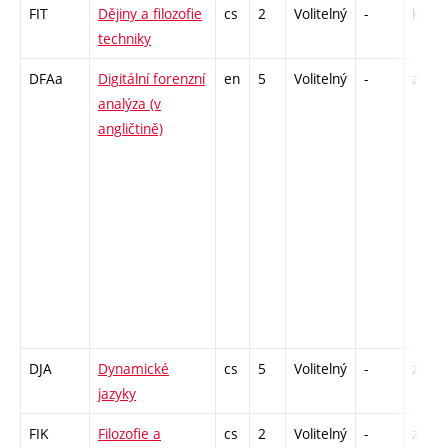
FIT
Dějiny a filozofie
cs
2
Volitelný
-
kl
techniky
DFAa
Digitální forenzní
en
5
Volitelný
-
zk
analýza (v
angličtině)
DJA
Dynamické
cs
5
Volitelný
-
zk
jazyky
FIK
Filozofie a
cs
2
Volitelný
-
zá