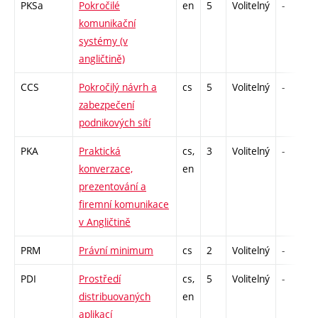
PKSa
Pokročilé
en
5
Volitelný
-
komunikační
systémy (v
angličtině)
CCS
Pokročilý návrh a
cs
5
Volitelný
-
zabezpečení
podnikových sítí
PKA
Praktická
cs,
3
Volitelný
-
konverzace,
en
prezentování a
firemní komunikace
v Angličtině
PRM
Právní minimum
cs
2
Volitelný
-
PDI
Prostředí
cs,
5
Volitelný
-
distribuovaných
en
aplikací