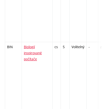
BIN
Biologií
cs
5
Volitelný
-
zk
inspirované
počítače