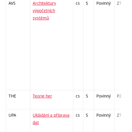
AVS
Architektury
cs
5
Povinný
ZT
výpočetních
systémů
THE
Teorie her
cs
5
Povinný
PZ
UPA
Ukládání a příprava
cs
5
Povinný
ZT
dat