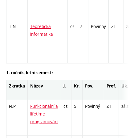
TIN
Teoretická
cs
7
Povinný
ZT
zá,zk
informatika
1. ročník, letní semestr
Zkratka
Název
J.
Kr.
Pov.
Prof.
Uk.
FLP
Funkcionální a
cs
5
Povinný
ZT
zá,zk
P
lifetime
C
programování
/