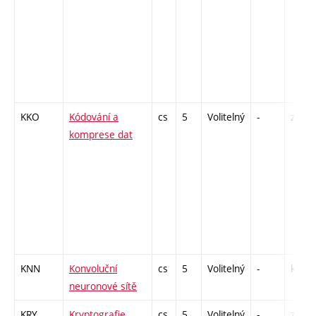
KKO
Kódování a
cs
5
Volitelný
-
zá,zk
komprese dat
KNN
Konvoluční
cs
5
Volitelný
-
kl
neuronové sítě
KRY
Kryptografie
cs
5
Volitelný
-
zá,zk