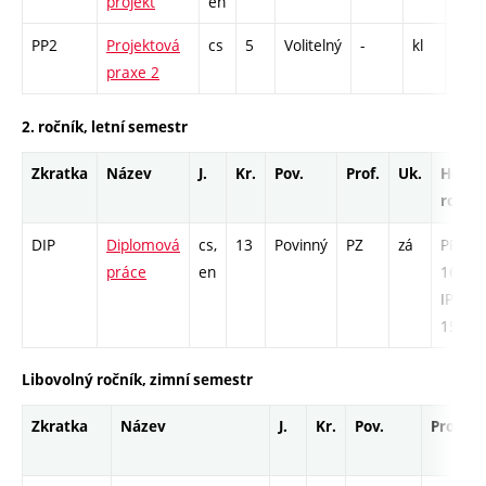
projekt
en
PP2
Projektová
cs
5
Volitelný
-
kl
PR -
praxe 2
2. ročník, letní semestr
Zkratka
Název
J.
Kr.
Pov.
Prof.
Uk.
Hod.
rozsa
DIP
Diplomová
cs,
13
Povinný
PZ
zá
PR -
práce
en
169 /
IPPR -
156
Libovolný ročník, zimní semestr
Zkratka
Název
J.
Kr.
Pov.
Prof.