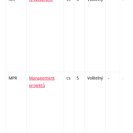
MPR
Management
cs
5
Volitelný
-
zá,zk
projektů