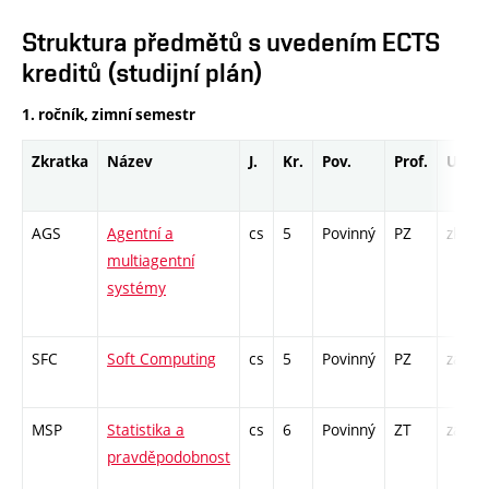
Struktura předmětů s uvedením ECTS
kreditů (studijní plán)
1. ročník, zimní semestr
Zkratka
Název
J.
Kr.
Pov.
Prof.
Uk.
AGS
Agentní a
cs
5
Povinný
PZ
zk
multiagentní
systémy
SFC
Soft Computing
cs
5
Povinný
PZ
zá,zk
MSP
Statistika a
cs
6
Povinný
ZT
zá,zk
pravděpodobnost