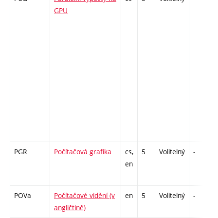
GPU
PGR
Počítačová grafika
cs,
5
Volitelný
-
en
POVa
Počítačové vidění (v
en
5
Volitelný
-
angličtině)