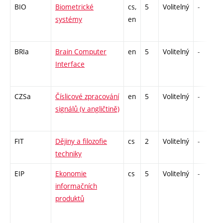
BIO
Biometrické
cs,
5
Volitelný
-
systémy
en
BRIa
Brain Computer
en
5
Volitelný
-
Interface
CZSa
Číslicové zpracování
en
5
Volitelný
-
signálů (v angličtině)
FIT
Dějiny a filozofie
cs
2
Volitelný
-
techniky
EIP
Ekonomie
cs
5
Volitelný
-
informačních
produktů