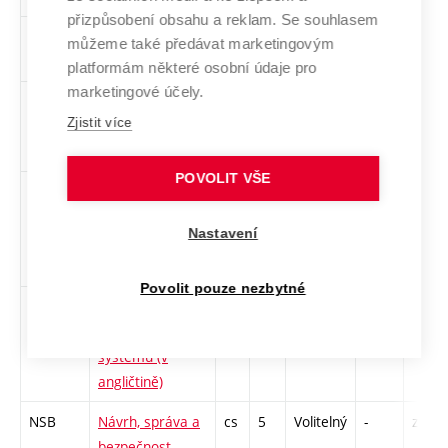
přizpůsobení obsahu a reklam. Se souhlasem
SML
Matematická
cs
5
Volitelný
-
zá,zk
můžeme také předávat marketingovým
logika
platformám některé osobní údaje pro
marketingové účely.
MPC-
Maticový a
cs
5
Volitelný
-
zá,zk
Zjistit více
MAT
tenzorový počet
POVOLIT VŠE
MUL
Multimédia
cs,
5
Volitelný
-
zk
en
Nastavení
Povolit pouze nezbytné
CPSa
Návrh
en
5
Volitelný
-
zá,zk
kyberfyzikálních
systémů (v
angličtině)
NSB
Návrh, správa a
cs
5
Volitelný
-
zá,zk
bezpečnost