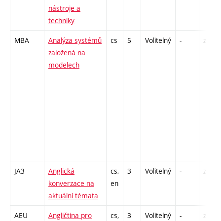
nástroje a
techniky
MBA
Analýza systémů
cs
5
Volitelný
-
zk
založená na
modelech
JA3
Anglická
cs,
3
Volitelný
-
zá,zk
konverzace na
en
aktuální témata
AEU
Angličtina pro
cs,
3
Volitelný
-
zá,zk