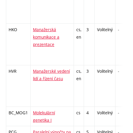
HKO
Manažerská
cs,
3
Volitelný
-
komunikace a
en
prezentace
HVR
Manažerské vedení
cs,
3
Volitelný
-
lidí a řízení času
en
BC_MOG1
Molekulární
cs
4
Volitelný
-
genetika I
PCG
Paralelní výpočty na
cs
5
Volitelný
-