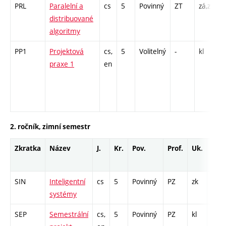
PRL
Paralelní a
cs
5
Povinný
ZT
zá,zk
P
distribuované
P
algoritmy
PP1
Projektová
cs,
5
Volitelný
-
kl
P
praxe 1
en
/
7
I
2. ročník, zimní semestr
Zkratka
Název
J.
Kr.
Pov.
Prof.
Uk.
Hod
roz
SIN
Inteligentní
cs
5
Povinný
PZ
zk
P - 2
systémy
PR -
SEP
Semestrální
cs,
5
Povinný
PZ
kl
PR -