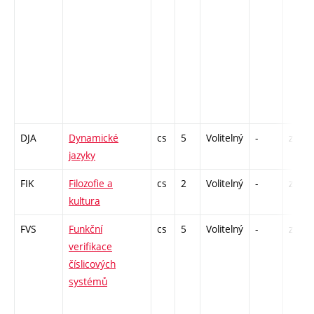
DJA
Dynamické
cs
5
Volitelný
-
zk
jazyky
FIK
Filozofie a
cs
2
Volitelný
-
zá
kultura
FVS
Funkční
cs
5
Volitelný
-
zk
verifikace
číslicových
systémů