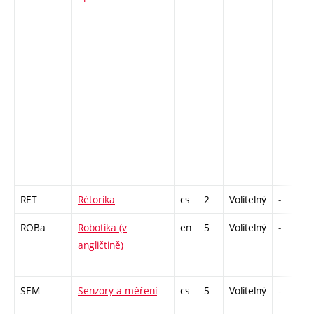
RET
Rétorika
cs
2
Volitelný
-
ROBa
Robotika (v
en
5
Volitelný
-
angličtině)
SEM
Senzory a měření
cs
5
Volitelný
-