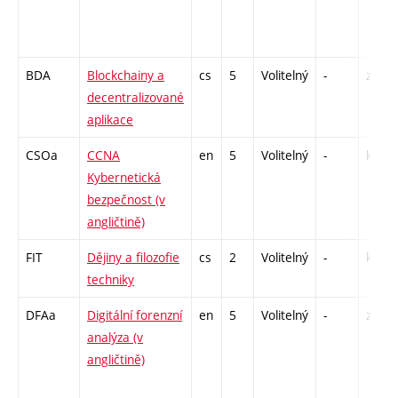
BDA
Blockchainy a
cs
5
Volitelný
-
zá,zk
decentralizované
aplikace
CSOa
CCNA
en
5
Volitelný
-
kl
Kybernetická
bezpečnost (v
angličtině)
FIT
Dějiny a filozofie
cs
2
Volitelný
-
kl
techniky
DFAa
Digitální forenzní
en
5
Volitelný
-
zk
analýza (v
angličtině)