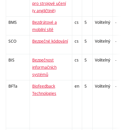
pro strojové učení
(v angličtině)
BMS
Bezdrátové a
cs
5
Volitelný
-
mobilní sítě
SCO
Bezpečné kódování
cs
5
Volitelný
-
BIS
Bezpečnost
cs
5
Volitelný
-
informačních
systémů
BFTa
Biofeedback
en
5
Volitelný
-
Technologies