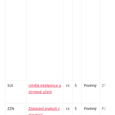
SUI
Umělá inteligence a
cs
5
Povinný
ZT
strojové učení
ZZN
Získávání znalostí z
cs
5
Povinný
PZ
databází