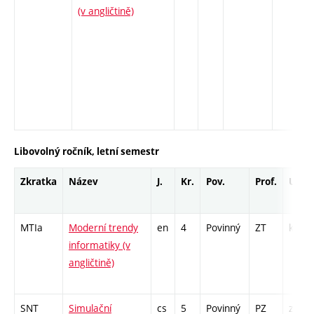
(v angličtině)
Libovolný ročník, letní semestr
Zkratka
Název
J.
Kr.
Pov.
Prof.
Uk.
MTIa
Moderní trendy
en
4
Povinný
ZT
kl
informatiky (v
angličtině)
SNT
Simulační
cs
5
Povinný
PZ
zá,zk