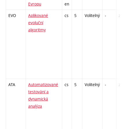
Evropu
en
EVO
Aplikované
cs
5
Volitelný
-
zk
evoluční
algoritmy
ATA
Automatizované
cs
5
Volitelný
-
zk
testování a
dynamická
analýza