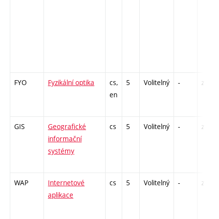
FYO
Fyzikální optika
cs,
5
Volitelný
-
zk
en
GIS
Geografické
cs
5
Volitelný
-
zá,zk
informační
systémy
WAP
Internetové
cs
5
Volitelný
-
zá,zk
aplikace