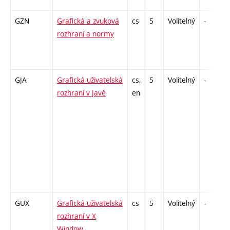
GZN
Grafická a zvuková
cs
5
Volitelný
-
rozhraní a normy
GJA
Grafická uživatelská
cs,
5
Volitelný
-
rozhraní v Javě
en
GUX
Grafická uživatelská
cs
5
Volitelný
-
rozhraní v X
Window