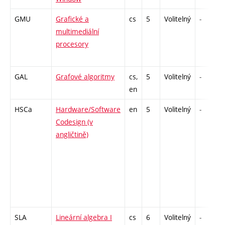
GMU
Grafické a
cs
5
Volitelný
-
multimediální
procesory
GAL
Grafové algoritmy
cs,
5
Volitelný
-
en
HSCa
Hardware/Software
en
5
Volitelný
-
Codesign (v
angličtině)
SLA
Lineární algebra I
cs
6
Volitelný
-