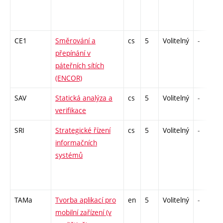
CE1
Směrování a
cs
5
Volitelný
-
přepínání v
páteřních sítích
(ENCOR)
SAV
Statická analýza a
cs
5
Volitelný
-
verifikace
SRI
Strategické řízení
cs
5
Volitelný
-
informačních
systémů
TAMa
Tvorba aplikací pro
en
5
Volitelný
-
mobilní zařízení (v