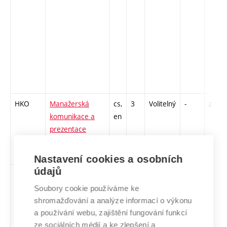
HKO
Manažerská
cs,
3
Volitelný
-
zá
komunikace a
en
prezentace
Nastavení cookies a osobních
údajů
HVR
Manažerské
cs,
3
Volitelný
-
zá
vedení lidí a
en
Soubory cookie používáme ke
řízení času
shromažďování a analýze informací o výkonu
a používání webu, zajištění fungování funkcí
ze sociálních médií a ke zlepšení a