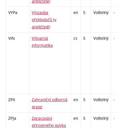
angličtině)
VYPa
Výstavba
en
5
Volitelný
-
překladačů (v
angličtině)
VIN
Výtvarná
cs
5
Volitelný
-
informatika
ZPX
Zahraniční odborná
en
5
Volitelný
-
praxe
ZPJa
Zpracování
en
5
Volitelný
-
přirozeného jazyka