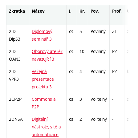
Zkratka
Název
J.
Kr.
Pov.
Prof.
Uk.
2-D-
Diplomový
cs
5
Povinný
ZT
zá
DipS3
seminář 3
2-D-
Oborový ateliér
cs
10
Povinný
PZ
zá
OAN3
navazující 3
2-D-
Veřejná
cs
4
Povinný
PZ
kol
VPP3
prezentace
projektu 3
2CP2P
Commons a
cs
3
Volitelný
-
zá
P2P
2DNSA
Digitální
cs
2
Volitelný
-
zá
nástroje, sítě a
automatizace