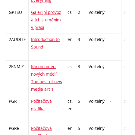
Everything
GPTSU
Galerijní provoz
cs
2
Volitelný
-
zá
a trh s uměním
v praxi
2AUDITE
Introduction to
en
3
Volitelný
-
zá
Sound
2KNM-Z
Kánon umění
cs
3
Volitelný
-
zk
nových médií.
The best of new
media art 1
PGR
Počítačová
cs,
5
Volitelný
-
zk
grafika
en
PGRe
Počítačová
en
5
Volitelný
-
zk