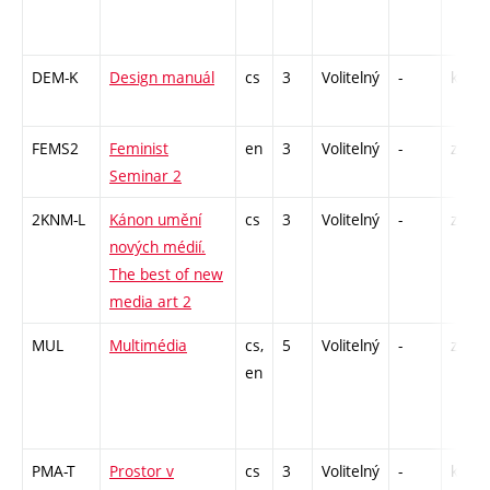
DEM-K
Design manuál
cs
3
Volitelný
-
kl
FEMS2
Feminist
en
3
Volitelný
-
zá
Seminar 2
2KNM-L
Kánon umění
cs
3
Volitelný
-
zk
nových médií.
The best of new
media art 2
MUL
Multimédia
cs,
5
Volitelný
-
zk
en
PMA-T
Prostor v
cs
3
Volitelný
-
kl