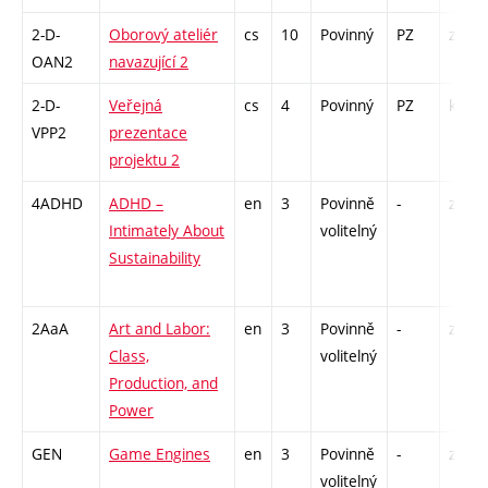
2-D-
Oborový ateliér
cs
10
Povinný
PZ
zá
OAN2
navazující 2
2-D-
Veřejná
cs
4
Povinný
PZ
kol
VPP2
prezentace
projektu 2
4ADHD
ADHD –
en
3
Povinně
-
zá
Intimately About
volitelný
Sustainability
2AaA
Art and Labor:
en
3
Povinně
-
zá
Class,
volitelný
Production, and
Power
GEN
Game Engines
en
3
Povinně
-
zá
volitelný