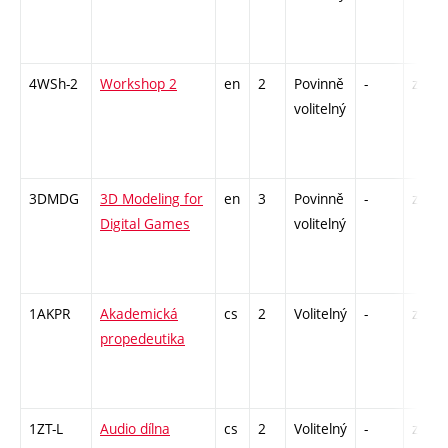
4WSh-2
Workshop 2
en
2
Povinně
-
zá
volitelný
3DMDG
3D Modeling for
en
3
Povinně
-
zá
Digital Games
volitelný
1AKPR
Akademická
cs
2
Volitelný
-
zá
propedeutika
1ZT-L
Audio dílna
cs
2
Volitelný
-
zá