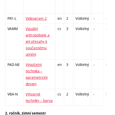
PR1-L
Videogram 2
en
2
Volitelný
-
zá
VAMM
Vizuální
cs
3
Volitelný
-
zk
antropologie a
její přesahy k
současnému
umění
PAD-NE
Výpočetní
en
3
Volitelný
-
kl
technika –
parametrický
design
VBA-N
Výtvarné
cs
2
Volitelný
-
kl
techniky – barva
2. ročník, zimní semestr