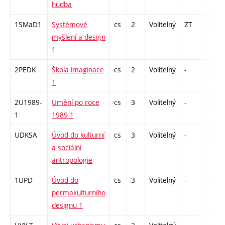
hudba
1SMaD1
Systémové
cs
2
Volitelný
ZT
kl
myšlení a design
1
2PEDK
Škola imaginace
cs
2
Volitelný
-
zá
1
2U1989-
Umění po roce
cs
3
Volitelný
-
zk
1
1989 1
UDKSA
Úvod do kulturní
cs
3
Volitelný
-
zk
a sociální
antropologie
1UPD
Úvod do
cs
3
Volitelný
-
zk
permakulturního
designu 1