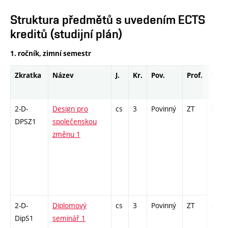
Struktura předmětů s uvedením ECTS
kreditů (studijní plán)
1. ročník, zimní semestr
Zkratka
Název
J.
Kr.
Pov.
Prof.
Uk.
2-D-
Design pro
cs
3
Povinný
ZT
kl
DPSZ1
společenskou
změnu 1
2-D-
Diplomový
cs
3
Povinný
ZT
zá
DipS1
seminář 1