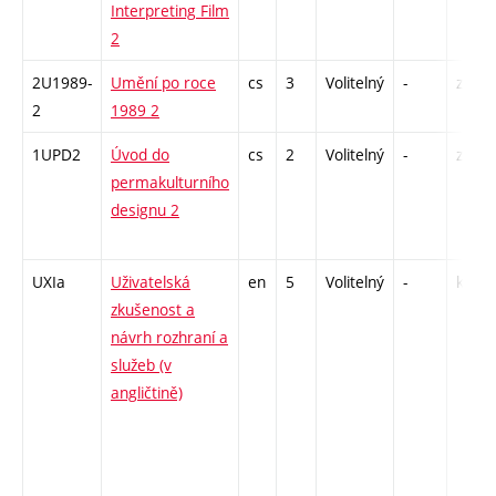
Interpreting Film
2
2U1989-
Umění po roce
cs
3
Volitelný
-
zk
2
1989 2
1UPD2
Úvod do
cs
2
Volitelný
-
zá
permakulturního
designu 2
UXIa
Uživatelská
en
5
Volitelný
-
kl
zkušenost a
návrh rozhraní a
služeb (v
angličtině)