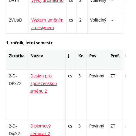
UVY-T
Vývoj urbanismu
cs
2
Volitelný
-
zá,zk
2VUaD
Výzkum uměním
cs
2
Volitelný
-
zá
a designem
1. ročník, letní semestr
Zkratka
Název
J.
Kr.
Pov.
Prof.
Uk.
2-D-
Design pro
cs
3
Povinný
ZT
kl
DPSZ2
společenskou
změnu 2
2-D-
Diplomový
cs
3
Povinný
ZT
zá
DipS2
seminář 2