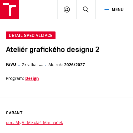
VUT
PŘIHLÁSIT
HLEDAT
MENU
SE
DETAIL SPECIALIZACE
Ateliér grafického designu 2
FaVU
Zkratka:
Ak. rok:
---
2026/2027
Program:
Design
GARANT
doc. MgA. Mikuláš Macháček