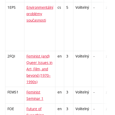
1EPS
Environmentální
cs
5
Volitelný
-
zk
problémy
současnosti
2FQI
Feminist (and)
en
3
Volitelný
-
zá
Queer Issues in
Art, Film, and
beyond (1970–
1990s)
FEMS1
Feminist
en
3
Volitelný
-
zá
Seminar 1
FOE
Future of
en
3
Volitelný
-
zá