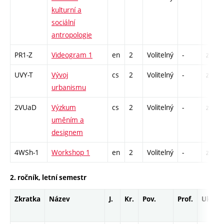
kulturní a
sociální
antropologie
PR1-Z
Videogram 1
en
2
Volitelný
-
zá
UVY-T
Vývoj
cs
2
Volitelný
-
zá,zk
urbanismu
2VUaD
Výzkum
cs
2
Volitelný
-
zá
uměním a
designem
4WSh-1
Workshop 1
en
2
Volitelný
-
zá
2. ročník, letní semestr
Zkratka
Název
J.
Kr.
Pov.
Prof.
Uk.