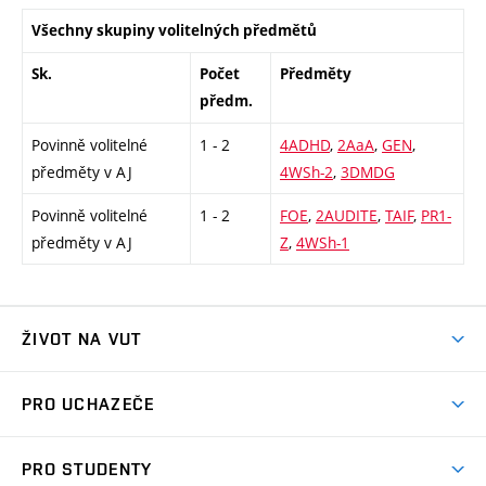
Všechny skupiny volitelných předmětů
Sk.
Počet
Předměty
předm.
Povinně volitelné
1 - 2
4ADHD
,
2AaA
,
GEN
,
předměty v AJ
4WSh-2
,
3DMDG
Povinně volitelné
1 - 2
FOE
,
2AUDITE
,
TAIF
,
PR1-
předměty v AJ
Z
,
4WSh-1
ŽIVOT NA VUT
Atmosféra VUT
PRO UCHAZEČE
Prostory školy
Proč na VUT
Koleje
PRO STUDENTY