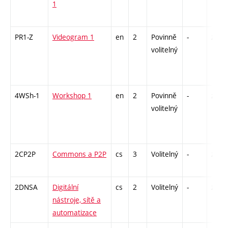
1
PR1-Z
Videogram 1
en
2
Povinně
-
zá
volitelný
4WSh-1
Workshop 1
en
2
Povinně
-
zá
volitelný
2CP2P
Commons a P2P
cs
3
Volitelný
-
zá
2DNSA
Digitální
cs
2
Volitelný
-
zá
nástroje, sítě a
automatizace