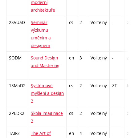
moderní
architektuře
2SVUaD
Seminář
cs
2
Volitelný
-
zá
výzkumu
uměním a
designem
SODM
Sound Design
en
3
Volitelný
-
zá
and Mastering
1SMaD2
Systémové
cs
2
Volitelný
ZT
kl
myšlení a design
2
2PEDK2
Škola imaginace
cs
2
Volitelný
-
zá
2
TAIF2
The Art of
en
4
Volitelný
-
zk