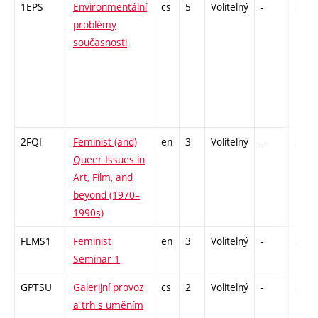
1EPS
Environmentální
cs
5
Volitelný
-
zk
problémy
současnosti
2FQI
Feminist (and)
en
3
Volitelný
-
zá
Queer Issues in
Art, Film, and
beyond (1970–
1990s)
FEMS1
Feminist
en
3
Volitelný
-
zá
Seminar 1
GPTSU
Galerijní provoz
cs
2
Volitelný
-
zá
a trh s uměním