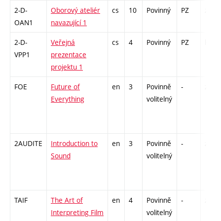
2-D-
Oborový ateliér
cs
10
Povinný
PZ
zá
OAN1
navazující 1
2-D-
Veřejná
cs
4
Povinný
PZ
kol
VPP1
prezentace
projektu 1
FOE
Future of
en
3
Povinně
-
zá
Everything
volitelný
2AUDITE
Introduction to
en
3
Povinně
-
zá
Sound
volitelný
TAIF
The Art of
en
4
Povinně
-
zk
Interpreting Film
volitelný