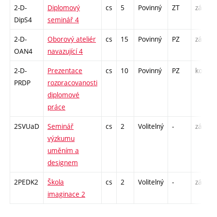
2-D-
Diplomový
cs
5
Povinný
ZT
zá
DipS4
seminář 4
2-D-
Oborový ateliér
cs
15
Povinný
PZ
zá
OAN4
navazující 4
2-D-
Prezentace
cs
10
Povinný
PZ
kol
PRDP
rozpracovanosti
/
diplomové
práce
2SVUaD
Seminář
cs
2
Volitelný
-
zá
S
výzkumu
uměním a
designem
2PEDK2
Škola
cs
2
Volitelný
-
zá
S
imaginace 2