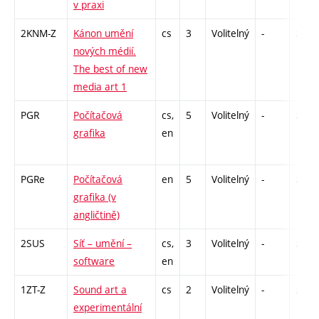
v praxi
2KNM-Z
Kánon umění
cs
3
Volitelný
-
zk
nových médií.
The best of new
media art 1
PGR
Počítačová
cs,
5
Volitelný
-
zk
grafika
en
PGRe
Počítačová
en
5
Volitelný
-
zk
grafika (v
angličtině)
2SUS
Síť – umění –
cs,
3
Volitelný
-
zk
software
en
1ZT-Z
Sound art a
cs
2
Volitelný
-
zá
experimentální