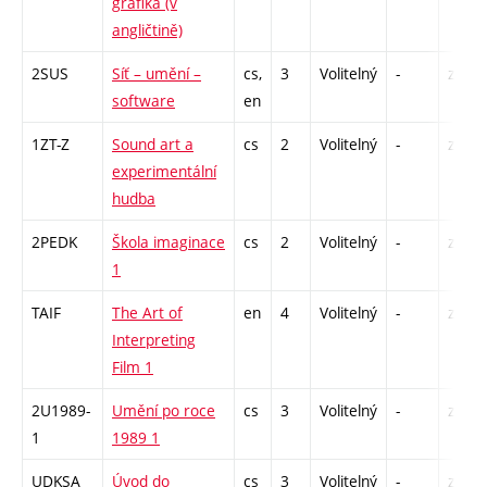
grafika (v
angličtině)
2SUS
Síť – umění –
cs,
3
Volitelný
-
zk
software
en
1ZT-Z
Sound art a
cs
2
Volitelný
-
zá
experimentální
hudba
2PEDK
Škola imaginace
cs
2
Volitelný
-
zá
1
TAIF
The Art of
en
4
Volitelný
-
zk
Interpreting
Film 1
2U1989-
Umění po roce
cs
3
Volitelný
-
zk
1
1989 1
UDKSA
Úvod do
cs
3
Volitelný
-
zk