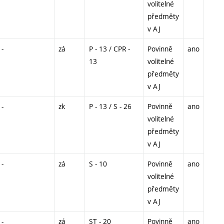
volitelné
předměty
v AJ
-
zá
P - 13 / CPR -
Povinně
ano
13
volitelné
předměty
v AJ
-
zk
P - 13 / S - 26
Povinně
ano
volitelné
předměty
v AJ
-
zá
S - 10
Povinně
ano
volitelné
předměty
v AJ
-
zá
ST - 20
Povinně
ano