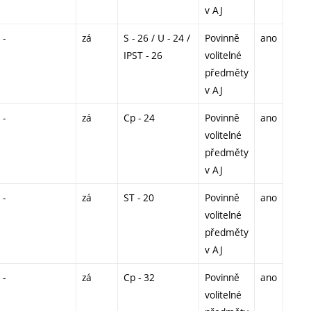
v AJ
-
zá
S - 26 / U - 24 /
Povinně
ano
IPST - 26
volitelné
předměty
v AJ
-
zá
Cp - 24
Povinně
ano
volitelné
předměty
v AJ
-
zá
ST - 20
Povinně
ano
volitelné
předměty
v AJ
-
zá
Cp - 32
Povinně
ano
volitelné