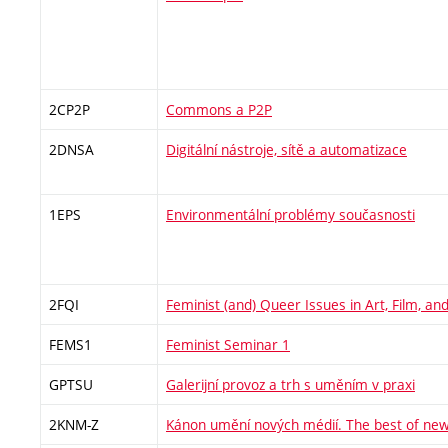
2CP2P
Commons a P2P
2DNSA
Digitální nástroje, sítě a automatizace
1EPS
Environmentální problémy současnosti
2FQI
Feminist (and) Queer Issues in Art, Film, a
FEMS1
Feminist Seminar 1
GPTSU
Galerijní provoz a trh s uměním v praxi
2KNM-Z
Kánon umění nových médií. The best of new