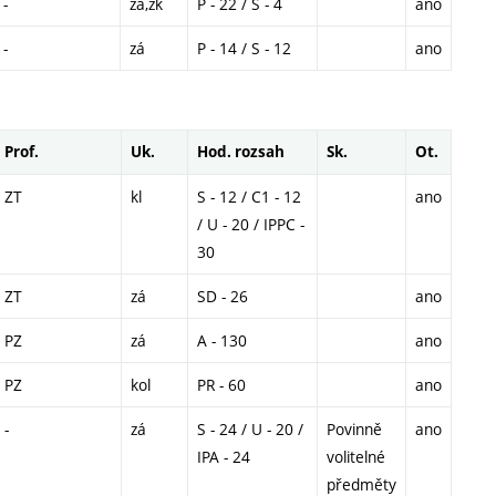
-
zá,zk
P - 22 / S - 4
ano
-
zá
P - 14 / S - 12
ano
Prof.
Uk.
Hod. rozsah
Sk.
Ot.
ZT
kl
S - 12 / C1 - 12
ano
/ U - 20 / IPPC -
30
ZT
zá
SD - 26
ano
PZ
zá
A - 130
ano
PZ
kol
PR - 60
ano
-
zá
S - 24 / U - 20 /
Povinně
ano
IPA - 24
volitelné
předměty