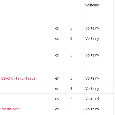
volitelný
cs
3
Volitelný
cs
2
Volitelný
cs
5
Volitelný
nd beyond (1970–1990s)
en
3
Volitelný
en
3
Volitelný
cs
2
Volitelný
 media art 1
cs
3
Volitelný