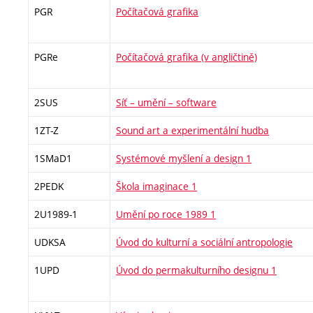
PGR
Počítačová grafika
PGRe
Počítačová grafika (v angličtině)
2SUS
Síť – umění – software
1ZT-Z
Sound art a experimentální hudba
1SMaD1
Systémové myšlení a design 1
2PEDK
Škola imaginace 1
2U1989-1
Umění po roce 1989 1
UDKSA
Úvod do kulturní a sociální antropologie
1UPD
Úvod do permakulturního designu 1