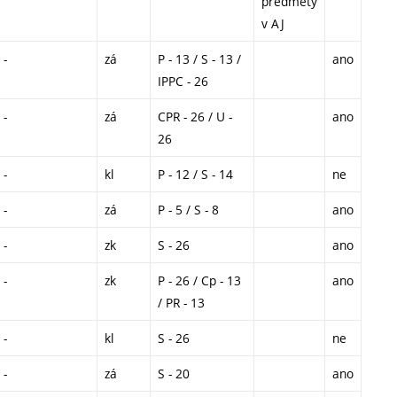
předměty
v AJ
-
zá
P - 13 / S - 13 /
ano
IPPC - 26
-
zá
CPR - 26 / U -
ano
26
-
kl
P - 12 / S - 14
ne
-
zá
P - 5 / S - 8
ano
-
zk
S - 26
ano
-
zk
P - 26 / Cp - 13
ano
/ PR - 13
-
kl
S - 26
ne
-
zá
S - 20
ano