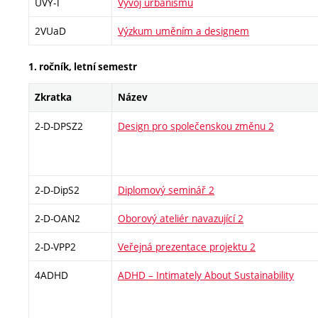
UVY-T
Vývoj urbanismu
2VUaD
Výzkum uměním a designem
1. ročník, letní semestr
Zkratka
Název
2-D-DPSZ2
Design pro společenskou změnu 2
2-D-DipS2
Diplomový seminář 2
2-D-OAN2
Oborový ateliér navazující 2
2-D-VPP2
Veřejná prezentace projektu 2
4ADHD
ADHD – Intimately About Sustainability