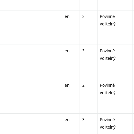
r
en
3
Povinně
volitelný
en
3
Povinně
volitelný
en
2
Povinně
volitelný
en
3
Povinně
volitelný