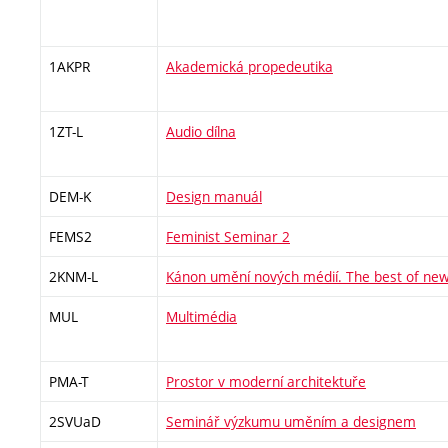
1AKPR
Akademická propedeutika
1ZT-L
Audio dílna
DEM-K
Design manuál
FEMS2
Feminist Seminar 2
2KNM-L
Kánon umění nových médií. The best of new
MUL
Multimédia
PMA-T
Prostor v moderní architektuře
2SVUaD
Seminář výzkumu uměním a designem