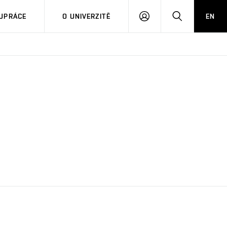
PŘIHLÁSIT
HLEDAT
UPRÁCE
O UNIVERZITĚ
EN
SE