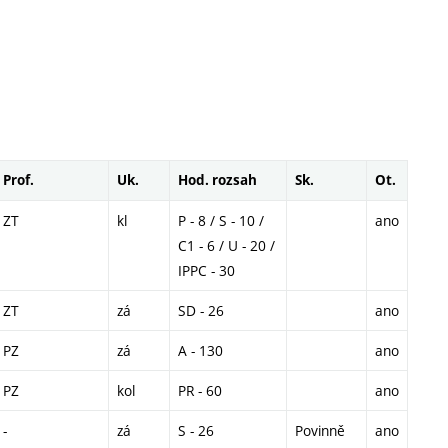
Prof.
Uk.
Hod. rozsah
Sk.
Ot.
ZT
kl
P - 8 / S - 10 /
ano
C1 - 6 / U - 20 /
IPPC - 30
ZT
zá
SD - 26
ano
PZ
zá
A - 130
ano
PZ
kol
PR - 60
ano
-
zá
S - 26
Povinně
ano