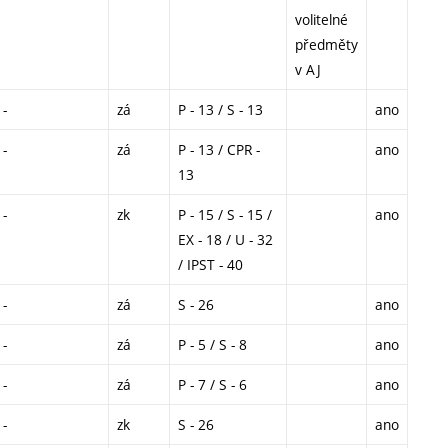
volitelné
předměty
v AJ
-
zá
P - 13 / S - 13
ano
-
zá
P - 13 / CPR -
ano
13
-
zk
P - 15 / S - 15 /
ano
EX - 18 / U - 32
/ IPST - 40
-
zá
S - 26
ano
-
zá
P - 5 / S - 8
ano
-
zá
P - 7 / S - 6
ano
-
zk
S - 26
ano