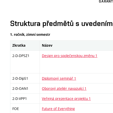
GARANT
Struktura předmětů s uvedením E
1. ročník, zimní semestr
Zkratka
Název
2-D-DPSZ1
Design pro společenskou změnu 1
2-D-DipS1
Diplomový seminář 1
2-D-OAN1
Oborový ateliér navazující 1
2-D-VPP1
Veřejná prezentace projektu 1
FOE
Future of Everything