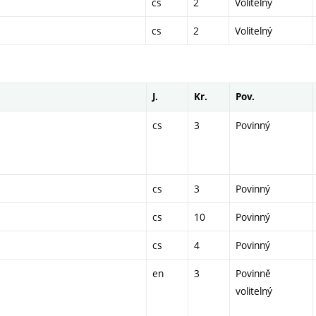
cs
2
Volitelný
cs
2
Volitelný
J.
Kr.
Pov.
cs
3
Povinný
cs
3
Povinný
cs
10
Povinný
cs
4
Povinný
en
3
Povinně
volitelný