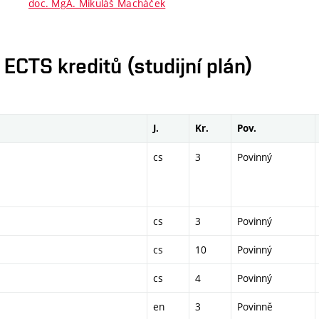
doc. MgA. Mikuláš Macháček
CTS kreditů (studijní plán)
J.
Kr.
Pov.
cs
3
Povinný
cs
3
Povinný
cs
10
Povinný
cs
4
Povinný
en
3
Povinně