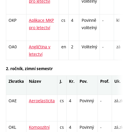
pro letectví
volitelný
OKP
Aplikace MKP
cs
4
Povinně
-
kl
P
pro letectví
volitelný
OA0
Angličtina v
en
2
Volitelný
-
zá
C
letectví
2. ročník, zimní semestr
Zkratka
Název
J.
Kr.
Pov.
Prof.
Uk.
H
r
OAE
Aeroelasticita
cs
4
Povinný
-
zá,zk
P 
L 
C1
OKL
Kompozitní
cs
4
Povinný
-
zá,zk
P 