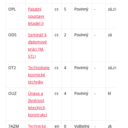
OPL
Palubní
cs
5
Povinný
-
zá,zk
P - 
soustavy
L - 
letadel II
C1 
ODS
Seminář k
cs
2
Povinný
-
zá
C1 
diplomové
práci (M-
STL)
OT2
Technologie
cs
4
Povinný
-
zá,zk
P - 
kosmické
C1 
techniky
OUZ
Únava a
cs
4
Povinný
-
kl
P - 
životnost
C1 
leteckých
konstrukcí
7AZM
Technická
en
0
Volitelný
-
zk
K - 