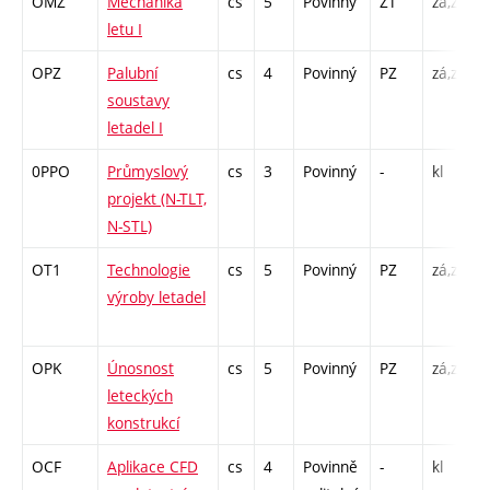
OMZ
Mechanika
cs
5
Povinný
ZT
zá,zk
P
letu I
OPZ
Palubní
cs
4
Povinný
PZ
zá,zk
P
soustavy
L
letadel I
0PPO
Průmyslový
cs
3
Povinný
-
kl
P
projekt (N-TLT,
N-STL)
OT1
Technologie
cs
5
Povinný
PZ
zá,zk
P
výroby letadel
L
OPK
Únosnost
cs
5
Povinný
PZ
zá,zk
P
leteckých
L
konstrukcí
OCF
Aplikace CFD
cs
4
Povinně
-
kl
P