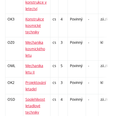
konstrukce v
L 
letectví
C1
OK3
Konstrukce
cs
4
Povinný
-
zá,zk
P 
kosmické
C1
techniky
OZ0
Mechanika
cs
3
Povinný
-
kl
P 
kosmického
C1
letu
OML
Mechanika
cs
5
Povinný
-
zá,zk
P 
letu II
C1
OK2
Projektování
cs
3
Povinný
-
kl
P 
letadel
C1
OSD
Spolehlivost
cs
4
Povinný
-
zá,zk
P 
letadlové
C1
techniky