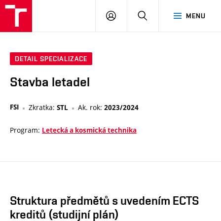
VUT
PŘIHLÁSIT
HLEDAT
MENU
SE
DETAIL SPECIALIZACE
Stavba letadel
FSI
Zkratka:
Ak. rok:
STL
2023/2024
Program:
Letecká a kosmická technika
Struktura předmětů s uvedením ECTS
kreditů (studijní plán)