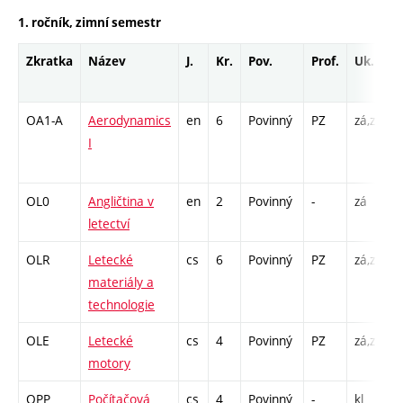
1. ročník, zimní semestr
Zkratka
Název
J.
Kr.
Pov.
Prof.
Uk.
OA1-A
Aerodynamics
en
6
Povinný
PZ
zá,zk
P
I
L
C
OL0
Angličtina v
en
2
Povinný
-
zá
C
letectví
OLR
Letecké
cs
6
Povinný
PZ
zá,zk
P
materiály a
L
technologie
C
OLE
Letecké
cs
4
Povinný
PZ
zá,zk
P
motory
C
OPP
Počítačová
cs
4
Povinný
-
kl
P