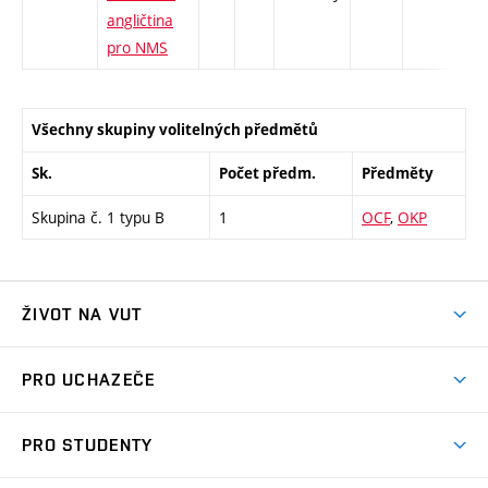
angličtina
pro NMS
Všechny skupiny volitelných předmětů
Sk.
Počet předm.
Předměty
Skupina č. 1 typu B
1
OCF
,
OKP
ŽIVOT NA VUT
Atmosféra VUT
PRO UCHAZEČE
Prostory školy
Proč na VUT
Koleje
PRO STUDENTY
Studijní programy
Stravování