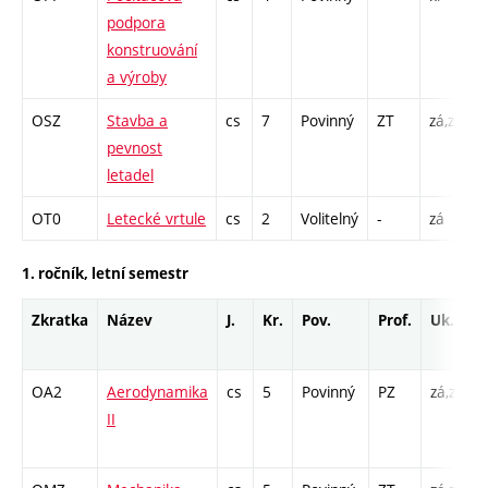
podpora
C
konstruování
a výroby
OSZ
Stavba a
cs
7
Povinný
ZT
zá,zk
P
pevnost
L
letadel
C
OT0
Letecké vrtule
cs
2
Volitelný
-
zá
P
1. ročník, letní semestr
Zkratka
Název
J.
Kr.
Pov.
Prof.
Uk.
OA2
Aerodynamika
cs
5
Povinný
PZ
zá,zk
P
II
L